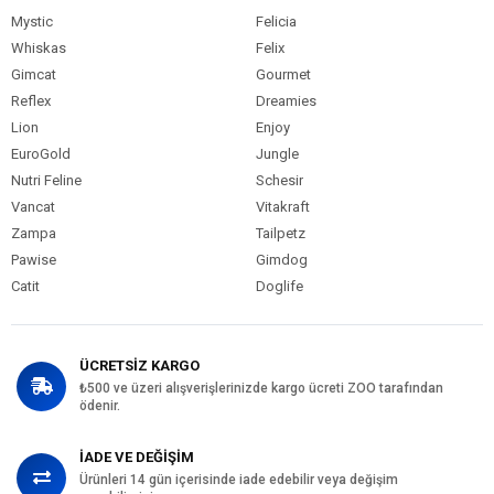
Mystic
Felicia
Whiskas
Felix
Gimcat
Gourmet
Reflex
Dreamies
Lion
Enjoy
EuroGold
Jungle
Nutri Feline
Schesir
Vancat
Vitakraft
Zampa
Tailpetz
Pawise
Gimdog
Catit
Doglife
ÜCRETSİZ KARGO
₺500 ve üzeri alışverişlerinizde kargo ücreti ZOO tarafından
ödenir.
İADE VE DEĞİŞİM
Ürünleri 14 gün içerisinde iade edebilir veya değişim