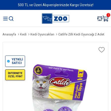
500 TL ve Üzeri Alışverişlerinizde Kargo Ücretsiz!
0
Anasayfa
Kedi
Kedi Oyuncakları
Catlife Zilli Kedi Oyuncağı 2 Adet
YETKİLİ
SATICI
İNTERNETE
ÖZEL FİYAT