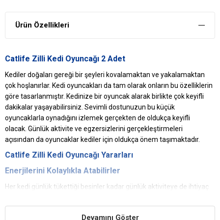
Ürün Özellikleri
Catlife Zilli Kedi Oyuncağı 2 Adet
Kediler doğaları gereği bir şeyleri kovalamaktan ve yakalamaktan
çok hoşlanırlar. Kedi oyuncakları da tam olarak onların bu özelliklerin
göre tasarlanmıştır. Kedinize bir oyuncak alarak birlikte çok keyifli
dakikalar yaşayabilirsiniz. Sevimli dostunuzun bu küçük
oyuncaklarla oynadığını izlemek gerçekten de oldukça keyifli
olacak. Günlük aktivite ve egzersizlerini gerçekleştirmeleri
açısından da oyuncaklar kediler için oldukça önem taşımaktadır.
Catlife Zilli Kedi Oyuncağı Yararları
Enerjilerini Kolaylıkla Atabilirler
Her kedi günlük tükettiği besinler kadar günlük aktiviteye de ihtiyaç
duyar. Oyuncaklar sayesinde günlük enerjilerini kolaylıkla atabilirler.
Eğitime Destek
Devamını Göster