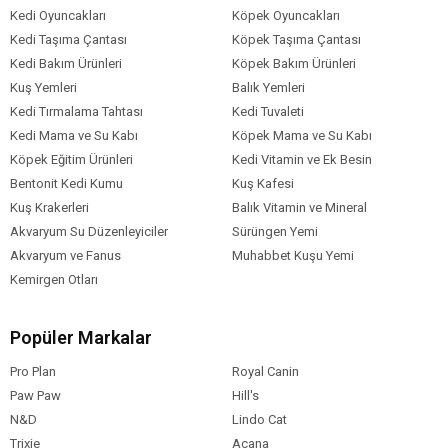
Kedi Oyuncakları
Köpek Oyuncakları
Kedi Taşıma Çantası
Köpek Taşıma Çantası
Kedi Bakım Ürünleri
Köpek Bakım Ürünleri
Kuş Yemleri
Balık Yemleri
Kedi Tırmalama Tahtası
Kedi Tuvaleti
Kedi Mama ve Su Kabı
Köpek Mama ve Su Kabı
Köpek Eğitim Ürünleri
Kedi Vitamin ve Ek Besin
Bentonit Kedi Kumu
Kuş Kafesi
Kuş Krakerleri
Balık Vitamin ve Mineral
Akvaryum Su Düzenleyiciler
Sürüngen Yemi
Akvaryum ve Fanus
Muhabbet Kuşu Yemi
Kemirgen Otları
Popüler Markalar
Pro Plan
Royal Canin
Paw Paw
Hill's
N&D
Lindo Cat
Trixie
Acana