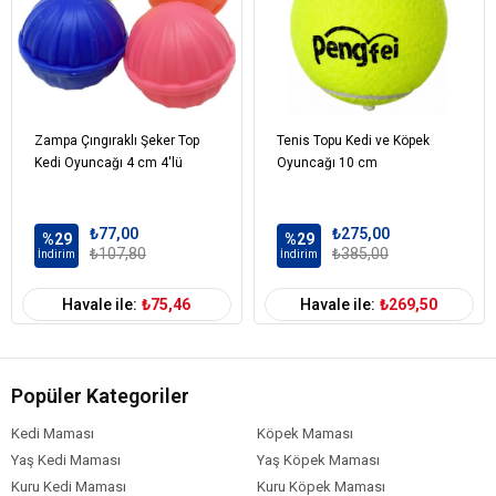
Zampa Çıngıraklı Şeker Top
Tenis Topu Kedi ve Köpek
Kedi Oyuncağı 4 cm 4'lü
Oyuncağı 10 cm
₺77,00
₺275,00
%29
%29
₺107,80
₺385,00
İndirim
İndirim
Havale ile:
₺75,46
Havale ile:
₺269,50
Popüler Kategoriler
Kedi Maması
Köpek Maması
Yaş Kedi Maması
Yaş Köpek Maması
Kuru Kedi Maması
Kuru Köpek Maması