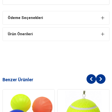
Kedinizi eğitirken keti otu oldukça kolaylık sağlayacaktır. Kediler bu
otun kokusundan hoşlandıkları için onları bunun sayesinde birtakım
davranışlar konusunda kolaylıkla eğitebilirsiniz.
Ödeme Seçenekleri
Kilo Koruma
Özellikle yetişkin ve kısır kedilerin günlük aktivite düzeyleri düşer ve
Ürün Önerileri
bu durum kilo almalarına sebep olur. İlgisini çekebilecek oyuncaklar
sayesinde onların eğlenerek egzersiz yapmalarını ve bu şekilde
kilolarını korumalarını sağlamak mümkündür.
Benzer Ürünler