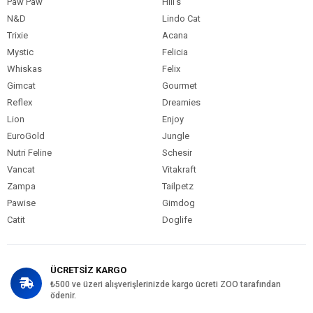
Paw Paw
Hill's
N&D
Lindo Cat
Trixie
Acana
Mystic
Felicia
Whiskas
Felix
Gimcat
Gourmet
Reflex
Dreamies
Lion
Enjoy
EuroGold
Jungle
Nutri Feline
Schesir
Vancat
Vitakraft
Zampa
Tailpetz
Pawise
Gimdog
Catit
Doglife
ÜCRETSİZ KARGO
₺500 ve üzeri alışverişlerinizde kargo ücreti ZOO tarafından
ödenir.