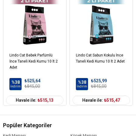
Lindo Cat Bebek Parfümlü
Lindo Cat Sabun Kokulu İnce
İnce Taneli Kedi Kumu 10 lt 2
Taneli Kedi Kumu 10 lt 2 Adet
Adet
₺525,64
₺525,99
%38
%38
₺845,00
₺845,00
İndirim
İndirim
Havale ile:
₺515,13
Havale ile:
₺515,47
Popüler Kategoriler
Kedi Maması
Köpek Maması