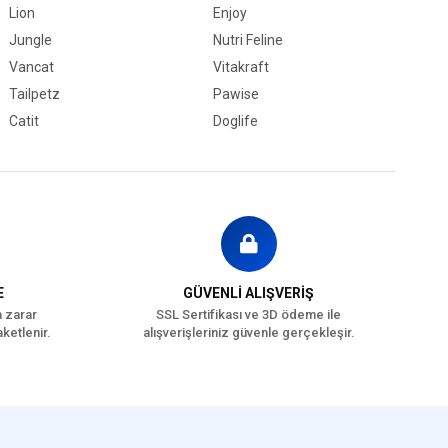
Lion
Enjoy
Jungle
Nutri Feline
Vancat
Vitakraft
Tailpetz
Pawise
Catit
Doglife
E
GÜVENLİ ALIŞVERİŞ
a zarar
SSL Sertifikası ve 3D ödeme ile
ketlenir.
alışverişleriniz güvenle gerçekleşir.