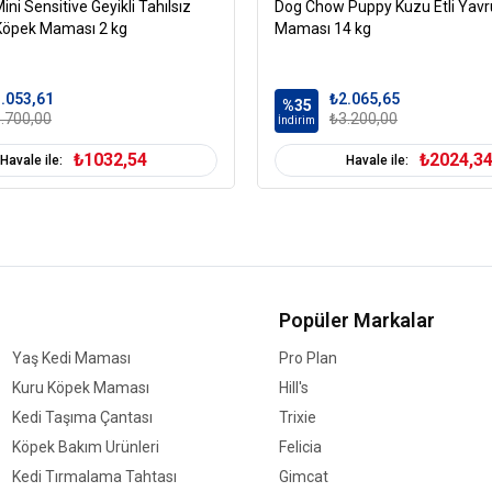
ini Sensitive Geyikli Tahılsız
Dog Chow Puppy Kuzu Etli Yav
 Köpek Maması 2 kg
Maması 14 kg
.053,61
₺2.065,65
%35
.700,00
₺3.200,00
İndirim
₺1032,54
₺2024,3
Havale ile:
Havale ile:
Popüler Markalar
Yaş Kedi Maması
Pro Plan
Kuru Köpek Maması
Hill's
Kedi Taşıma Çantası
Trixie
Köpek Bakım Ürünleri
Felicia
Kedi Tırmalama Tahtası
Gimcat