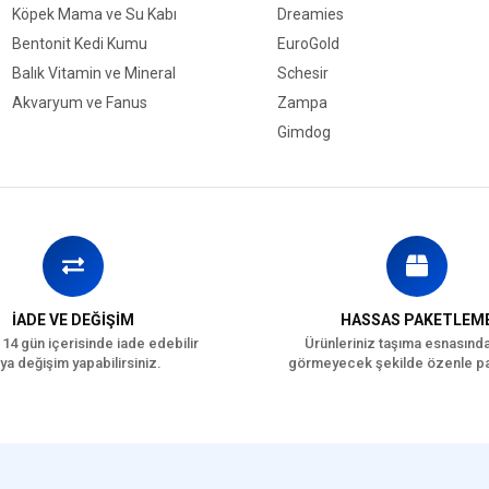
Köpek Mama ve Su Kabı
Dreamies
Bentonit Kedi Kumu
EuroGold
Balık Vitamin ve Mineral
Schesir
Akvaryum ve Fanus
Zampa
Gimdog
İADE VE DEĞİŞİM
HASSAS PAKETLEM
 14 gün içerisinde iade edebilir
Ürünleriniz taşıma esnasınd
ya değişim yapabilirsiniz.
görmeyecek şekilde özenle pa