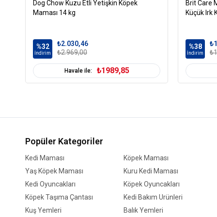
Dog Chow Kuzu Etli Yetişkin Köpek
Brit Care M
Maması 14 kg
Küçük Irk
₺2.030,46
₺1
%32
%38
₺2.969,00
₺1
İndirim
İndirim
₺1989,85
Havale ile:
Popüler Kategoriler
Kedi Maması
Köpek Maması
Yaş Köpek Maması
Kuru Kedi Maması
Kedi Oyuncakları
Köpek Oyuncakları
Köpek Taşıma Çantası
Kedi Bakım Ürünleri
Kuş Yemleri
Balık Yemleri