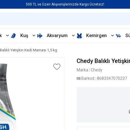
500 TL ve Üzeri Alışverişlerinizde Kargo Ücretsiz!
k
Kuş
Akvaryum
Kemirgen
S
Balıklı Yetişkin Kedi Maması 1,5 kg
Chedy Balıklı Yetişk
Marka
:
Chedy
Barkod
:
8683347070237