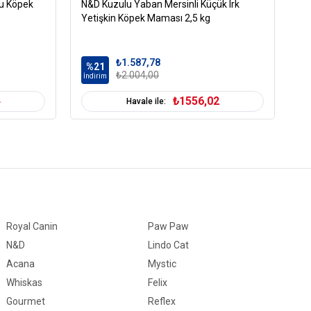
ru Köpek
N&D Kuzulu Yaban Mersinli Küçük Irk
Ro
Yetişkin Köpek Maması 2,5 kg
Kö
₺1.587,78
%21
%
₺2.004,00
İndirim
İn
4
₺1556,02
Havale ile:
Royal Canin
Paw Paw
N&D
Lindo Cat
Acana
Mystic
Whiskas
Felix
Gourmet
Reflex