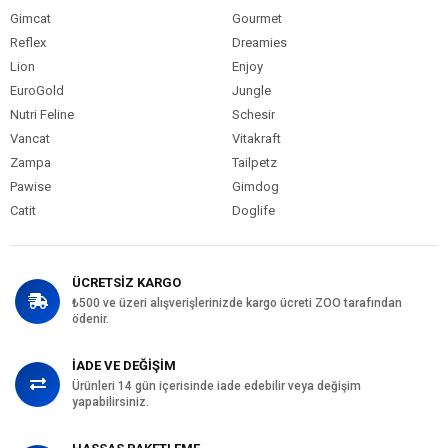
Gimcat
Gourmet
Reflex
Dreamies
Lion
Enjoy
EuroGold
Jungle
Nutri Feline
Schesir
Vancat
Vitakraft
Zampa
Tailpetz
Pawise
Gimdog
Catit
Doglife
ÜCRETSİZ KARGO
₺500 ve üzeri alışverişlerinizde kargo ücreti ZOO tarafından
ödenir.
İADE VE DEĞİŞİM
Ürünleri 14 gün içerisinde iade edebilir veya değişim
yapabilirsiniz.