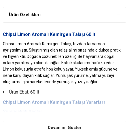
Ürün Özellikleri
Chipsi Limon Aromalı Kemirgen Talaşı 60 lt
Chipsi Limon Aromalı Kemirgen Talaşı, tozdan tamamen
ayrıştırılmıştır. Sıkıştırılmış olan talaş alımı sırasında oldukça pratik
ve hijyeniktir. Doğada çözünebilen özelliği ile hayvanlara doğal
ortam yaratmaya olanak sağlar. Kötü kokuları muhafaza eder.
Limon kokusuyla etrafa hoş koku yayar. Yüksek emiş gücüne ve
nene karşı dayanıklılık sağlar. Yumuşak yürüme, yatma yüzeyi
oluşturma gibi hareketlerinde yumuşak yüzey sağlar.
Ürün Ebat: 60 lt
Chipsi
Limon Aromalı
Kemirgen Talaşı
Yararları
Yumuşaklık Sağlar
Yumuşak yapısı sayesinde yürüme, yatma gibi eylemlerde petinize
rahatlık sağlar.
Devamını Göster