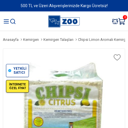
500 TL ve Üzeri Alışverişlerinizde Kargo Ücretsiz!
0
Anasayfa
Kemirgen
Kemirgen Talaşları
Chipsi Limon Aromalı Kemirgen
YETKİLİ
SATICI
İNTERNETE
ÖZEL FİYAT