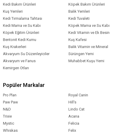
Kedi Bakım Ürünleri
Köpek Bakım Ürünleri
Kuş Yemleri
Balık Yemleri
Kedi Tırmalama Tahtası
Kedi Tuvaleti
Kedi Mama ve Su Kabı
Köpek Mama ve Su Kabı
Köpek Eğitim Ürünleri
Kedi Vitamin ve Ek Besin
Bentonit Kedi Kumu
Kuş Kafesi
Kuş Krakerleri
Balık Vitamin ve Mineral
Akvaryum Su Düzenleyiciler
Sürüngen Yemi
Akvaryum ve Fanus
Muhabbet Kuşu Yemi
Kemirgen Otları
Popüler Markalar
Pro Plan
Royal Canin
Paw Paw
Hill's
N&D
Lindo Cat
Trixie
Acana
Mystic
Felicia
Whiskas
Felix