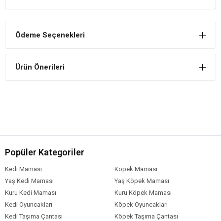
Hoş Kokuludur
Kokuyu hapseder ve limon kokusuyla evinize güzel koku yayar.
Ödeme Seçenekleri
Doğal Ortam Yaratır
Doğada çözünebilen özelliği ile hayvanlara doğal ortam yaratmaya
Ürün Önerileri
olanak sağlar.
Popüler Kategoriler
Kedi Maması
Köpek Maması
Yaş Kedi Maması
Yaş Köpek Maması
Kuru Kedi Maması
Kuru Köpek Maması
Kedi Oyuncakları
Köpek Oyuncakları
Kedi Taşıma Çantası
Köpek Taşıma Çantası