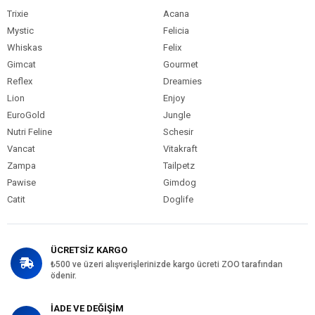
Trixie
Acana
Mystic
Felicia
Whiskas
Felix
Gimcat
Gourmet
Reflex
Dreamies
Lion
Enjoy
EuroGold
Jungle
Nutri Feline
Schesir
Vancat
Vitakraft
Zampa
Tailpetz
Pawise
Gimdog
Catit
Doglife
ÜCRETSİZ KARGO
₺500 ve üzeri alışverişlerinizde kargo ücreti ZOO tarafından
ödenir.
İADE VE DEĞİŞİM