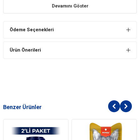
Devamını Göster
uygundur.
Kolay Tüketim
Kedi ödül kremasının tüketimi son derece kolaydır.
Ödeme Seçenekleri
Ciao Churu Tavuklu ve Deniz Taraklı Kedi Ödül Maması
İçindekiler
Ürün Önerileri
Bileşim
Tavuk %30
Yengeç Özü %0,7
Tapyoka
Kollajen
Yeşil Çay Özü
Analiz Raporu
Benzer Ürünler
Ham Protein %8,5
Ham Yağ %0,5
Ham Lif %0,1
Ham Kül %1,5