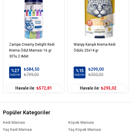
Nem %88,0
Zampa Creamy Delight Kedi
Wanpy Karışık Krema Kedi
Krema Ödül Maması 16 gr
Ödülü 25x14 gr
30'lu 2 Adet
₺584,50
₺299,00
%27
%15
₺799,00
₺350,00
İndirim
İndirim
Havale ile:
₺572,81
Havale ile:
₺293,02
Popüler Kategoriler
Kedi Maması
Köpek Maması
Yaş Kedi Maması
Yaş Köpek Maması