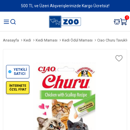
500 TL ve Üzeri Alışverişlerinizde Kargo Ücretsiz!
0
Anasayfa
Kedi
Kedi Maması
Kedi Ödül Maması
Ciao Churu Tavuklu v
YETKİLİ
SATICI
İNTERNETE
ÖZEL FİYAT