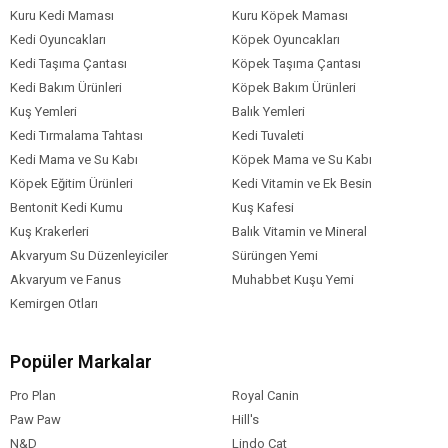
Kuru Kedi Maması
Kuru Köpek Maması
Kedi Oyuncakları
Köpek Oyuncakları
Kedi Taşıma Çantası
Köpek Taşıma Çantası
Kedi Bakım Ürünleri
Köpek Bakım Ürünleri
Kuş Yemleri
Balık Yemleri
Kedi Tırmalama Tahtası
Kedi Tuvaleti
Kedi Mama ve Su Kabı
Köpek Mama ve Su Kabı
Köpek Eğitim Ürünleri
Kedi Vitamin ve Ek Besin
Bentonit Kedi Kumu
Kuş Kafesi
Kuş Krakerleri
Balık Vitamin ve Mineral
Akvaryum Su Düzenleyiciler
Sürüngen Yemi
Akvaryum ve Fanus
Muhabbet Kuşu Yemi
Kemirgen Otları
Popüler Markalar
Pro Plan
Royal Canin
Paw Paw
Hill's
N&D
Lindo Cat