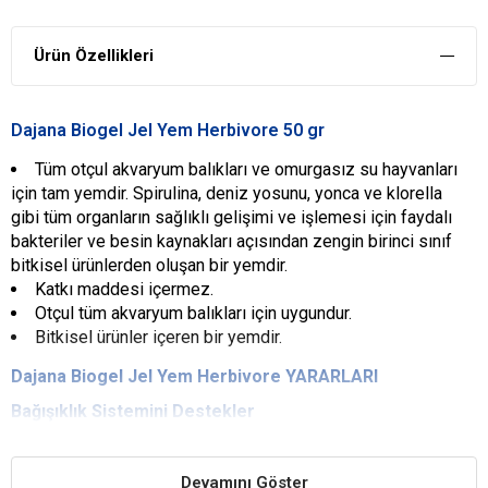
Ürün Özellikleri
Dajana Biogel Jel Yem Herbivore 50 gr
Tüm otçul akvaryum balıkları ve omurgasız su hayvanları
için tam yemdir. Spirulina, deniz yosunu, yonca ve klorella
gibi tüm organların sağlıklı gelişimi ve işlemesi için faydalı
bakteriler ve besin kaynakları açısından zengin birinci sınıf
bitkisel ürünlerden oluşan bir yemdir.
Katkı maddesi içermez.
Otçul tüm akvaryum balıkları için uygundur.
Bitkisel ürünler içeren bir yemdir.
Dajana Biogel Jel Yem Herbivore
YARARLARI
Bağışıklık Sistemini Destekler
Balıkların bağışıklık sistemini kuvvetlendiren temel bir etkisi görülür.
Sindirimi Kolaydır
Devamını Göster