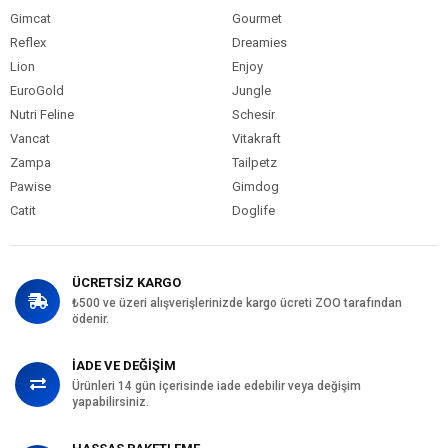
Gimcat
Gourmet
Reflex
Dreamies
Lion
Enjoy
EuroGold
Jungle
Nutri Feline
Schesir
Vancat
Vitakraft
Zampa
Tailpetz
Pawise
Gimdog
Catit
Doglife
ÜCRETSİZ KARGO
₺500 ve üzeri alışverişlerinizde kargo ücreti ZOO tarafından
ödenir.
İADE VE DEĞİŞİM
Ürünleri 14 gün içerisinde iade edebilir veya değişim
yapabilirsiniz.