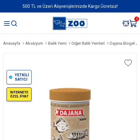
500 TL ve Üzeri Alışverişlerinizde Kargo Ücretsiz!
0
Anasayfa
Akvaryum
Balık Yemi
Diğer Balık Yemleri
Dajana Biogel Je
YETKİLİ
SATICI
İNTERNETE
ÖZEL FİYAT