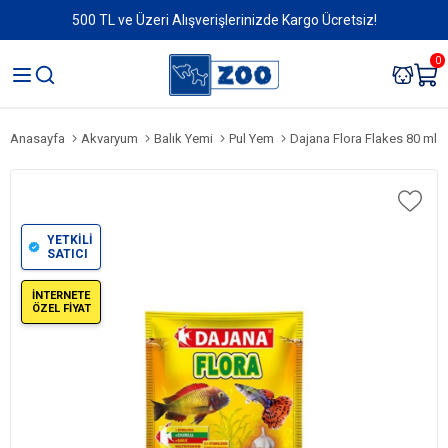
500 TL ve Üzeri Alışverişlerinizde Kargo Ücretsiz!
0
Anasayfa
Akvaryum
Balık Yemi
Pul Yem
Dajana Flora Flakes 80 ml 1
YETKİLİ
SATICI
İNTERNETE
ÖZEL FİYAT