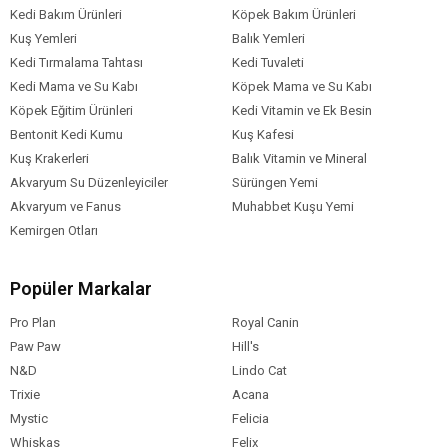
Kedi Bakım Ürünleri
Köpek Bakım Ürünleri
Kuş Yemleri
Balık Yemleri
Kedi Tırmalama Tahtası
Kedi Tuvaleti
Kedi Mama ve Su Kabı
Köpek Mama ve Su Kabı
Köpek Eğitim Ürünleri
Kedi Vitamin ve Ek Besin
Bentonit Kedi Kumu
Kuş Kafesi
Kuş Krakerleri
Balık Vitamin ve Mineral
Akvaryum Su Düzenleyiciler
Sürüngen Yemi
Akvaryum ve Fanus
Muhabbet Kuşu Yemi
Kemirgen Otları
Popüler Markalar
Pro Plan
Royal Canin
Paw Paw
Hill's
N&D
Lindo Cat
Trixie
Acana
Mystic
Felicia
Whiskas
Felix