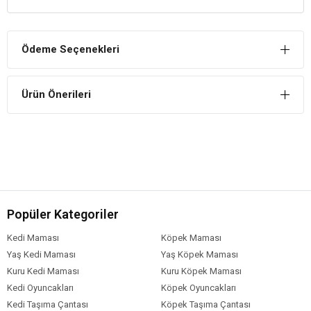
BİLEŞİM
Buğday unu,
Ödeme Seçenekleri
Bitki proteinleri,
Balık hidrolizatı,
Bira mayası,
Ürün Önerileri
Spirulina,
Ringa balığı unu,
Somon yağı,
Chlorella,
Karides unu,
Keçiboynuzu,
Sarımsak,
Alfa-alfa,
Popüler Kategoriler
Kırmızı biber,
Yengeç yumurtaları.
Kedi Maması
Köpek Maması
Protein %45
Yaş Kedi Maması
Yaş Köpek Maması
Yağ %5,2
Kuru Kedi Maması
Kuru Köpek Maması
Kedi Oyuncakları
Köpek Oyuncakları
Kedi Taşıma Çantası
Köpek Taşıma Çantası