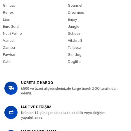
Gimcat
Gourmet
Reflex
Dreamies
Lion
Enjoy
EuroGold
Jungle
Nutri Feline
Schesir
Vancat
Vitakraft
Zampa
Tailpetz
Pawise
Gimdog
Catit
Doglife
ÜCRETSİZ KARGO
₺500 ve üzeri alışverişlerinizde kargo ücreti ZOO tarafından
ödenir.
İADE VE DEĞİŞİM
Ürünleri 14 gün içerisinde iade edebilir veya değişim
yapabilirsiniz.