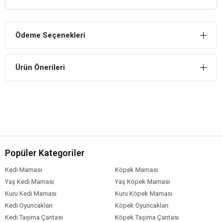
Dajana balık yemleri suya salınım yapmaz.
İÇİNDEKİLER
Ödeme Seçenekleri
BİLEŞİM
Balık unu
Ürün Önerileri
Soybean
Buğday
Glüten
Muko protein
Karides
Spirulina
Yonca
Somon yağı
Popüler Kategoriler
Buğday filizi
Ispanak
Kedi Maması
Köpek Maması
Protein %48,9
Yaş Kedi Maması
Yaş Köpek Maması
Yağ %8,35
Kuru Kedi Maması
Kuru Köpek Maması
Kedi Oyuncakları
Köpek Oyuncakları
Kedi Taşıma Çantası
Köpek Taşıma Çantası