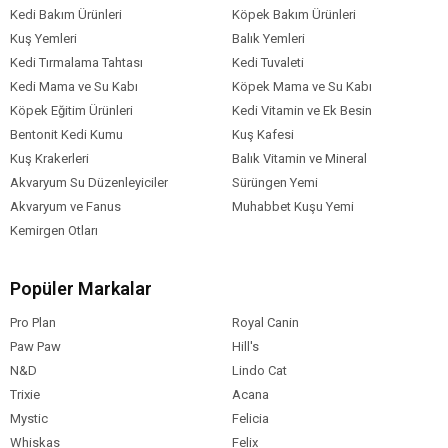
Kedi Bakım Ürünleri
Köpek Bakım Ürünleri
Kuş Yemleri
Balık Yemleri
Kedi Tırmalama Tahtası
Kedi Tuvaleti
Kedi Mama ve Su Kabı
Köpek Mama ve Su Kabı
Köpek Eğitim Ürünleri
Kedi Vitamin ve Ek Besin
Bentonit Kedi Kumu
Kuş Kafesi
Kuş Krakerleri
Balık Vitamin ve Mineral
Akvaryum Su Düzenleyiciler
Sürüngen Yemi
Akvaryum ve Fanus
Muhabbet Kuşu Yemi
Kemirgen Otları
Popüler Markalar
Pro Plan
Royal Canin
Paw Paw
Hill's
N&D
Lindo Cat
Trixie
Acana
Mystic
Felicia
Whiskas
Felix