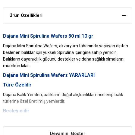
Ürün Özellikleri
Dajana Mini Spirulina Wafers 80 ml 10 gr
Dajana Mini Spirulina Wafers, akvaryum tabanında yaşayan dipten
beslenen balıklar için yüksek Spirulina içeriğine sahip yemdir.
Balıkların dayanıklılık gücünü destekler ve daha sağlıklı olmalarını
mümkün kılar.
Dajana Mini Spirulina Wafers
YARARLARI
Türe Özeldir
Dajana Balık Yemleri, balıkların doğal alışkanlıkları incelenip balık
türlerine özel üretilmiş yemlerdir.
Besleyicidir
Yüksek besin ve enerji içeriği dolu özel balık yemleridir.
Akvaryum Su Kalitesini Korur
Devamını Göster