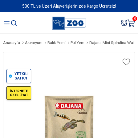
500 TL ve Üzeri Alışverişlerinizde Kargo Ücretsiz!
0
Anasayfa
Akvaryum
Balık Yemi
Pul Yem
Dajana Mini Spirulina Wafer
YETKİLİ
SATICI
İNTERNETE
ÖZEL FİYAT