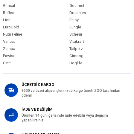
Gimcat
Gourmet
Reflex
Dreamies
Lion
Enjoy
EuroGold
Jungle
Nutri Feline
Schesir
Vancat
Vitakraft
Zampa
Tailpetz
Pawise
Gimdog
Catit
Doglife
ÜCRETSİZ KARGO
₺500 ve üzeri alışverişlerinizde kargo ücreti ZOO tarafından
ödenir.
İADE VE DEĞİŞİM
Ürünleri 14 gün içerisinde iade edebilir veya değişim
yapabilirsiniz.