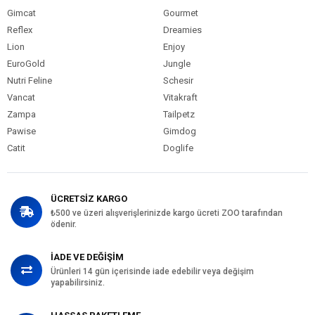
Gimcat
Gourmet
Reflex
Dreamies
Lion
Enjoy
EuroGold
Jungle
Nutri Feline
Schesir
Vancat
Vitakraft
Zampa
Tailpetz
Pawise
Gimdog
Catit
Doglife
ÜCRETSİZ KARGO
₺500 ve üzeri alışverişlerinizde kargo ücreti ZOO tarafından
ödenir.
İADE VE DEĞİŞİM
Ürünleri 14 gün içerisinde iade edebilir veya değişim
yapabilirsiniz.