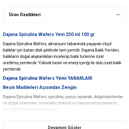
Ürün Özellikleri
Dajana Spirulina Wafers Yem 250 ml 100 gr
Dajana Spirulina Wafers, akvaryum tabanında yaşayan otçul
balıklar için batan disk şeklinde tam yemdir. Dajana Balık Yemleri,
balıkların doğal alışkanlıkları incelenip balık türlerine özel
üretilmiş yemlerdir. Yüksek besin ve enerji içeriği ile dolu özel balık
yemleridir.
Dajana Spirulina Wafers Yemi
YARARLARI
Besin Maddeleri Açısından Zengin
Dajana Spirulina Wafers, spirulina, yosun, ıspanak, doğal karotenler
ve doğal vitaminler, mineraller, bitkisel ve hayvansal proteinlerin
dengeli bir birleşiminden oluşur.
Bağışıklık Sistemini Korur
Devamını Göster
Bağışıklık sistemini geliştiren beta-glukan içerir.