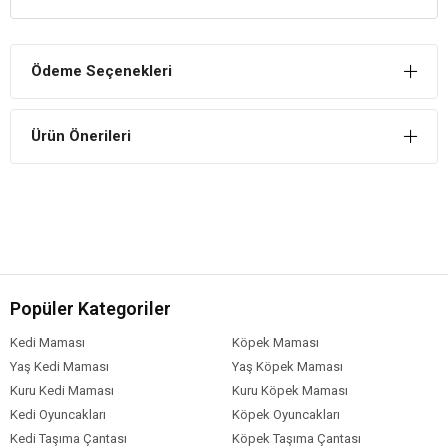
Akvaryum Su Kalitesini Destekler
Dajana balık yemleri suya salınım yapmaz. Bu yüzden akvaryum su
Ödeme Seçenekleri
kalitesini korur.
İÇİNDEKİLER
Ürün Önerileri
BİLEŞİM
Bitkisel protein konsantreleri
Kabuk
Yosun
Balık ve balık ürünleri
Tahıl
Kuru maya
Popüler Kategoriler
Sarımsak
Spirulina
Kedi Maması
Köpek Maması
Yağ
Yaş Kedi Maması
Yaş Köpek Maması
Lesitin
Kuru Kedi Maması
Kuru Köpek Maması
Antioksidanlar
Kedi Oyuncakları
Köpek Oyuncakları
Protein %47,5
Kedi Taşıma Çantası
Köpek Taşıma Çantası
Yağ %4