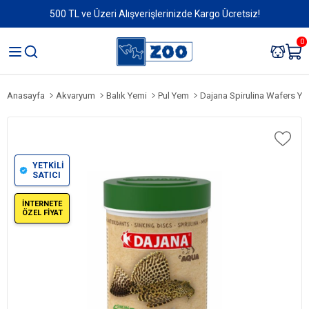
500 TL ve Üzeri Alışverişlerinizde Kargo Ücretsiz!
0
Anasayfa
Akvaryum
Balık Yemi
Pul Yem
Dajana Spirulina Wafers Ye
YETKİLİ
SATICI
İNTERNETE
ÖZEL FİYAT