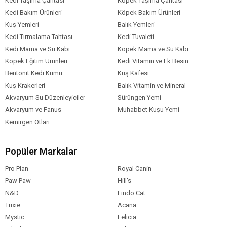
Kedi Taşıma Çantası
Köpek Taşıma Çantası
Kedi Bakım Ürünleri
Köpek Bakım Ürünleri
Kuş Yemleri
Balık Yemleri
Kedi Tırmalama Tahtası
Kedi Tuvaleti
Kedi Mama ve Su Kabı
Köpek Mama ve Su Kabı
Köpek Eğitim Ürünleri
Kedi Vitamin ve Ek Besin
Bentonit Kedi Kumu
Kuş Kafesi
Kuş Krakerleri
Balık Vitamin ve Mineral
Akvaryum Su Düzenleyiciler
Sürüngen Yemi
Akvaryum ve Fanus
Muhabbet Kuşu Yemi
Kemirgen Otları
Popüler Markalar
Pro Plan
Royal Canin
Paw Paw
Hill's
N&D
Lindo Cat
Trixie
Acana
Mystic
Felicia