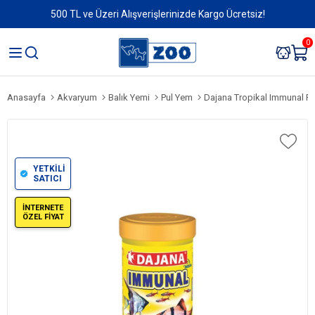
500 TL ve Üzeri Alışverişlerinizde Kargo Ücretsiz!
0
Anasayfa
Akvaryum
Balık Yemi
Pul Yem
Dajana Tropikal Immunal Pu
YETKİLİ
SATICI
İNTERNETE
ÖZEL FİYAT