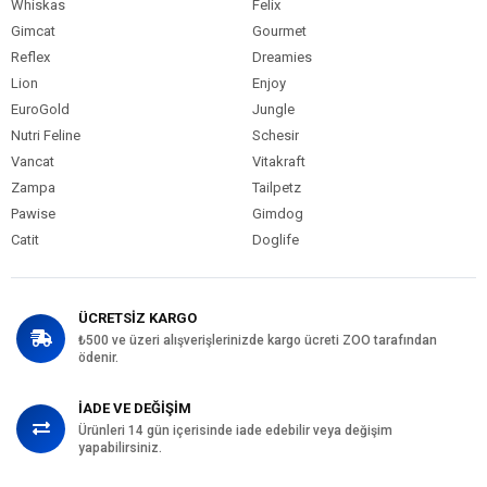
Whiskas
Felix
Gimcat
Gourmet
Reflex
Dreamies
Lion
Enjoy
EuroGold
Jungle
Nutri Feline
Schesir
Vancat
Vitakraft
Zampa
Tailpetz
Pawise
Gimdog
Catit
Doglife
ÜCRETSİZ KARGO
₺500 ve üzeri alışverişlerinizde kargo ücreti ZOO tarafından
ödenir.
İADE VE DEĞİŞİM
Ürünleri 14 gün içerisinde iade edebilir veya değişim
yapabilirsiniz.