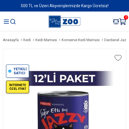
500 TL ve Üzeri Alışverişlerinizde Kargo Ücretsiz!
0
Anasayfa
Kedi
Kedi Maması
Konserve Kedi Maması
Dardanel Jazzy 
YETKİLİ
SATICI
İNTERNETE
ÖZEL FİYAT