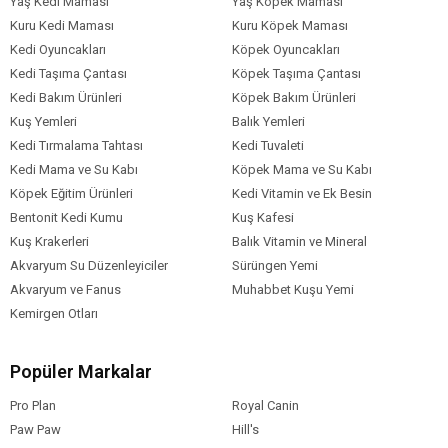
Yaş Kedi Maması
Yaş Köpek Maması
Kuru Kedi Maması
Kuru Köpek Maması
Kedi Oyuncakları
Köpek Oyuncakları
Kedi Taşıma Çantası
Köpek Taşıma Çantası
Kedi Bakım Ürünleri
Köpek Bakım Ürünleri
Kuş Yemleri
Balık Yemleri
Kedi Tırmalama Tahtası
Kedi Tuvaleti
Kedi Mama ve Su Kabı
Köpek Mama ve Su Kabı
Köpek Eğitim Ürünleri
Kedi Vitamin ve Ek Besin
Bentonit Kedi Kumu
Kuş Kafesi
Kuş Krakerleri
Balık Vitamin ve Mineral
Akvaryum Su Düzenleyiciler
Sürüngen Yemi
Akvaryum ve Fanus
Muhabbet Kuşu Yemi
Kemirgen Otları
Popüler Markalar
Pro Plan
Royal Canin
Paw Paw
Hill's