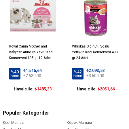
Royal Canin Mother and
Whiskas Sığır Etli Soslu
Babycat Anne ve Yavru Kedi
Yetişkin Kedi Konservesi 400
Konservesi 195 gr 12 Adet
gr 24 Adet
₺1.515,64
₺2.093,53
%40
%42
₺2.530,00
₺3.600,00
İndirim
İndirim
Havale ile:
₺1485,33
Havale ile:
₺2051,66
Popüler Kategoriler
Kedi Maması
Köpek Maması