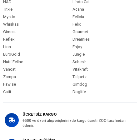
N&D
Lindo Cat
Trixie
Acana
Mystic
Felicia
Whiskas
Felix
Gimcat
Gourmet
Reflex
Dreamies
Lion
Enjoy
EuroGold
Jungle
Nutri Feline
Schesir
Vancat
Vitakraft
Zampa
Tailpetz
Pawise
Gimdog
Catit
Doglife
ÜCRETSİZ KARGO
₺500 ve üzeri alışverişlerinizde kargo ücreti ZOO tarafından
ödenir.