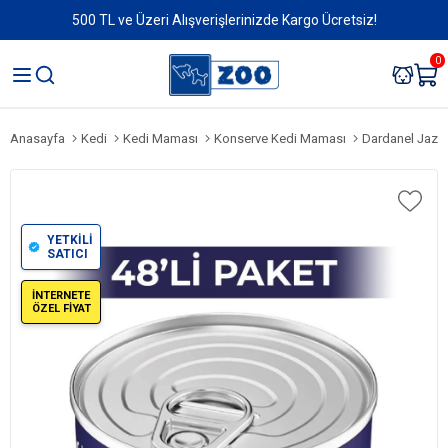
500 TL ve Üzeri Alışverişlerinizde Kargo Ücretsiz!
0
Anasayfa
Kedi
Kedi Maması
Konserve Kedi Maması
Dardanel Jazzy 
YETKİLİ
SATICI
İNTERNETE
ÖZEL FİYAT