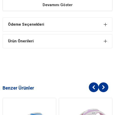
Devamını Göster
Doğal Malzemelerden Üretilmiş
Tamamen doğal işlenti ile imal edilen gerçek doğal malzemelerle
elde edilmiştir.
Ödeme Seçenekleri
Günlük Kullanıma Uygun
Köpek tasması hem tasarımı hem de fonksiyonel özellikleri
Ürün Önerileri
nedeniyle günlük kullanıma uygundur.
Yüksek Kaliteli Antibakteriyel Dokuma
Yine tutma sapları ise antibakteriyel ve antikanserojen içermeyen
malzemelerden yapılmıştır. Bu sayede köpek sahiplerinin sağlığına
da zarar vermezler.
Benzer Ürünler