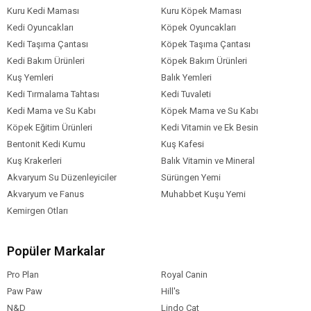
Kuru Kedi Maması
Kuru Köpek Maması
Kedi Oyuncakları
Köpek Oyuncakları
Kedi Taşıma Çantası
Köpek Taşıma Çantası
Kedi Bakım Ürünleri
Köpek Bakım Ürünleri
Kuş Yemleri
Balık Yemleri
Kedi Tırmalama Tahtası
Kedi Tuvaleti
Kedi Mama ve Su Kabı
Köpek Mama ve Su Kabı
Köpek Eğitim Ürünleri
Kedi Vitamin ve Ek Besin
Bentonit Kedi Kumu
Kuş Kafesi
Kuş Krakerleri
Balık Vitamin ve Mineral
Akvaryum Su Düzenleyiciler
Sürüngen Yemi
Akvaryum ve Fanus
Muhabbet Kuşu Yemi
Kemirgen Otları
Popüler Markalar
Pro Plan
Royal Canin
Paw Paw
Hill's
N&D
Lindo Cat