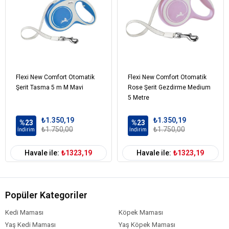
Flexi New Comfort Otomatik
Flexi New Comfort Otomatik
Şerit Tasma 5 m M Mavi
Rose Şerit Gezdirme Medium
5 Metre
₺1.350,19
₺1.350,19
%23
%23
₺1.750,00
₺1.750,00
İndirim
İndirim
Havale ile:
₺1323,19
Havale ile:
₺1323,19
Popüler Kategoriler
Kedi Maması
Köpek Maması
Yaş Kedi Maması
Yaş Köpek Maması