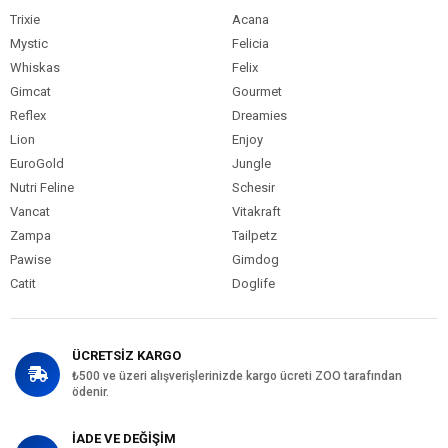
Trixie
Acana
Mystic
Felicia
Whiskas
Felix
Gimcat
Gourmet
Reflex
Dreamies
Lion
Enjoy
EuroGold
Jungle
Nutri Feline
Schesir
Vancat
Vitakraft
Zampa
Tailpetz
Pawise
Gimdog
Catit
Doglife
ÜCRETSİZ KARGO
₺500 ve üzeri alışverişlerinizde kargo ücreti ZOO tarafından
ödenir.
İADE VE DEĞİŞİM