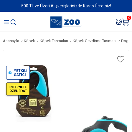
500 TL ve Üzeri Alışverişlerinizde Kargo Ücretsiz!
0
Anasayfa
Köpek
Köpek Tasmaları
Köpek Gezdirme Tasması
Doggi
YETKİLİ
SATICI
İNTERNETE
ÖZEL FİYAT