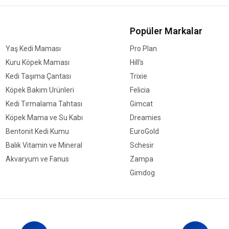
Popüler Markalar
Yaş Kedi Maması
Pro Plan
Kuru Köpek Maması
Hill's
Kedi Taşıma Çantası
Trixie
Köpek Bakım Ürünleri
Felicia
Kedi Tırmalama Tahtası
Gimcat
Köpek Mama ve Su Kabı
Dreamies
Bentonit Kedi Kumu
EuroGold
Balık Vitamin ve Mineral
Schesir
Akvaryum ve Fanus
Zampa
Gimdog