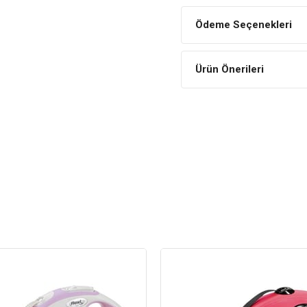
Tasmanın ucundan tutun ve k
butona basın. Bu şekilde ipin 
Ödeme Seçenekleri
yaptığınızda ip uzunluğu art
kadar hareket edebilir.
Mesafeyi Kısaltma
Ürün Önerileri
Tasmanın ucundan tutun, yukar
tuşuna basın ve butonu geri ç
olarak toplanacaktır. Butonu te
köpeğinizle aranızdaki mesafey