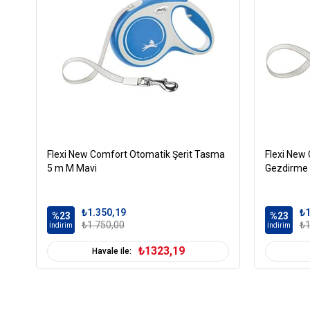
Flexi New Comfort Otomatik Şerit Tasma
Flexi New
5 m M Mavi
Gezdirme
₺1.350,19
₺1
%23
%23
₺1.750,00
₺1
İndirim
İndirim
₺1323,19
Havale ile: