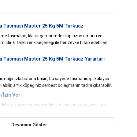
a Tasması Master 25 Kg 5M Turkuaz
rme tasmaları, klasik görünümde olup uzun ömürlü ve
ştir. 6 farklı renk seçeneği ile her zevke hitap edebilen
 Tasması Master 25 Kg 5M Turkuaz Yararları
rmağınızla butona basın, bu sayede tasmanın ipi kolayca
rılabilir, artık köpeğiniz serbest dolaşmanın tadını çıkarabilir.
/İzin Ver
diğiniz zaman başparmağınızla tuşa basın, böylece hızlı
t hareketine ara verebilir ve istediğiniz zaman tekrar
Devamını Göster
Uzunlukta Ayarlama