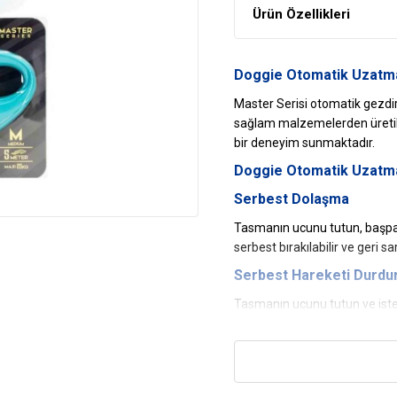
Ürün Özellikleri
Doggie Otomatik Uzatm
Master Serisi otomatik gezdi
sağlam malzemelerden üretilmi
bir deneyim sunmaktadır.
Doggie Otomatik Uzatma
Serbest Dolaşma
Tasmanın ucunu tutun, başpa
serbest bırakılabilir ve geri sa
Serbest Hareketi Durdur
Tasmanın ucunu tutun ve iste
bir şekilde köpeğinizin serbes
devam ettirebilirsiniz.
Tasma İpini İstediğiniz 