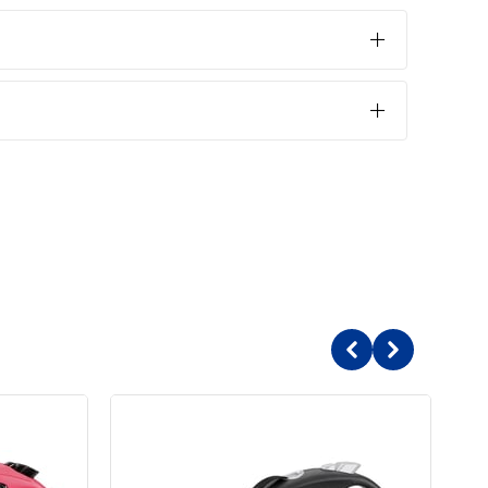
ilitleme tuşuna basarken aynı anda tasmanın üstündeki
uzunluğunu istediğiniz şekilde ayarlayabilirsiniz. Bunu
maz veya azalmaz. Bu sayede köpeğiniz sabit bir yere
ıda yer alan butonu ileri itin. Ardından serbest bırakma
ekin, tuşu serbest bırakın. Böylece tasmanın ipi otomatik
krar ileri itin, yukarıdaki adımları tekrarlayın. Bu şekilde
i aşamalı olarak kısaltabilirsiniz.