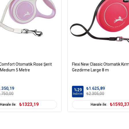
 Comfort Otomatik Rose Şerit
Flexi New Classic Otomatik Kırmı
 Medium 5 Metre
Gezdirme Large 8 m
.350,19
₺1.625,89
%29
.750,00
₺2.305,00
İndirim
₺1323,19
₺1593,3
Havale ile:
Havale ile: