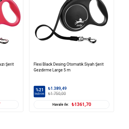
zı Şerit
Flexi Black Desing Otomatik Siyah Şerit
Fl
Gezdirme Large 5 m
Ge
₺1.389,49
%21
%
₺1.750,00
İndirim
İn
7
₺1361,70
Havale ile: