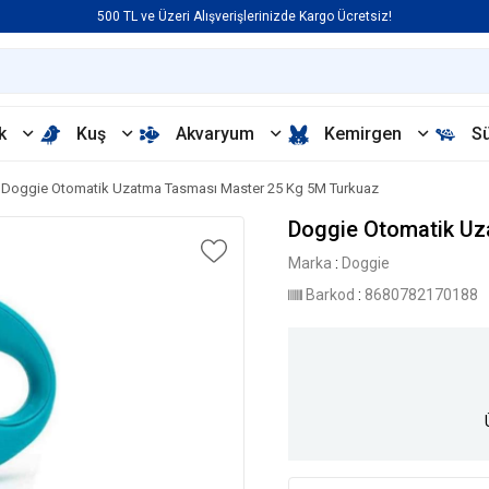
500 TL ve Üzeri Alışverişlerinizde Kargo Ücretsiz!
k
Kuş
Akvaryum
Kemirgen
S
Doggie Otomatik Uzatma Tasması Master 25 Kg 5M Turkuaz
Doggie Otomatik Uz
Marka
:
Doggie
Barkod
:
8680782170188