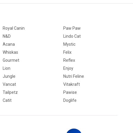
Royal Canin
Paw Paw
N&D
Lindo Cat
Acana
Mystic
Whiskas
Felix
Gourmet
Reflex
Lion
Enjoy
Jungle
Nutri Feline
Vancat
Vitakraft
Tailpetz
Pawise
Catit
Doglife