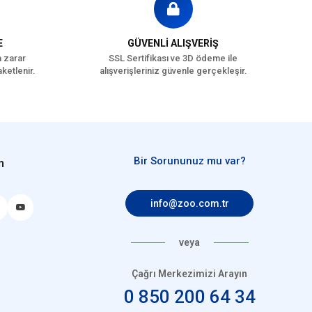
E
GÜVENLİ ALIŞVERİŞ
a zarar
SSL Sertifikası ve 3D ödeme ile
ketlenir.
alışverişleriniz güvenle gerçekleşir.
Bir Sorununuz mu var?
n
info@zoo.com.tr
veya
Çağrı Merkezimizi Arayın
0 850 200 64 34