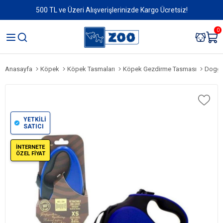
500 TL ve Üzeri Alışverişlerinizde Kargo Ücretsiz!
0
Anasayfa
Köpek
Köpek Tasmaları
Köpek Gezdirme Tasması
Doggie 
YETKİLİ
SATICI
İNTERNETE
ÖZEL FİYAT