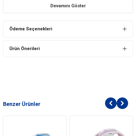
Devamını Göster
Kaliteli Malzeme
Ürün, kaliteli ve dayanıklı materyalden üretilmiştir.
Evcil Hayvanı Rahatsız Etmez
Ödeme Seçenekleri
Köpeğinizi rahatsız etmez, hareketlerini kısıtlamaz.
Kolay Kullanım
Ürün Önerileri
Köpek tasması kolay şekilde takılıp çıkarılabilir.
Benzer Ürünler