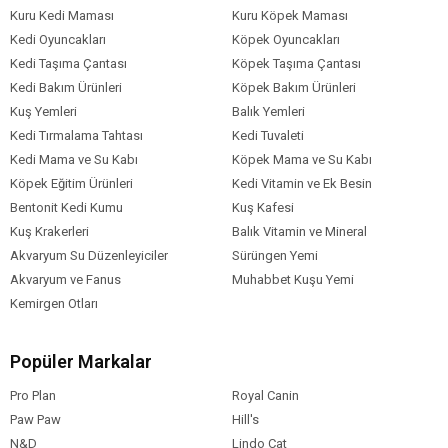
Kuru Kedi Maması
Kuru Köpek Maması
Kedi Oyuncakları
Köpek Oyuncakları
Kedi Taşıma Çantası
Köpek Taşıma Çantası
Kedi Bakım Ürünleri
Köpek Bakım Ürünleri
Kuş Yemleri
Balık Yemleri
Kedi Tırmalama Tahtası
Kedi Tuvaleti
Kedi Mama ve Su Kabı
Köpek Mama ve Su Kabı
Köpek Eğitim Ürünleri
Kedi Vitamin ve Ek Besin
Bentonit Kedi Kumu
Kuş Kafesi
Kuş Krakerleri
Balık Vitamin ve Mineral
Akvaryum Su Düzenleyiciler
Sürüngen Yemi
Akvaryum ve Fanus
Muhabbet Kuşu Yemi
Kemirgen Otları
Popüler Markalar
Pro Plan
Royal Canin
Paw Paw
Hill's
N&D
Lindo Cat