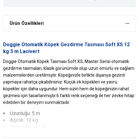
Ürün Özellikleri
Doggie Otomatik
Köpek Gezdirme Tasması
Soft XS 12
kg 3 m Lacivert
Doggie Otomatik Köpek Tasması Soft XS, Master Serisi otomatik
gezdirme tasmaları, klasik görünümde olup uzun ömürlü ve sağlam
malzemelerden üretilmiştir. Köpeğinizle birlikte dışarıya gezinti
yapmaya rahatça çıkabilirsiniz. Küçük ırk köpekleri ve yavru
köpekler için daha uygundur. Hem sizin hem de köpeğinizin rahat
gezmesi için tasarlanmıştır.6 farklı renk seçeneği ile her zevke hitap
edebilen bir deneyim sunmaktadır.
Uzunluğu: 5 m
Ağırlık: 12 kg
Renk: Mavi-Siyah
Doggie
Otomatik Köpek Tasması Soft XS Yararları