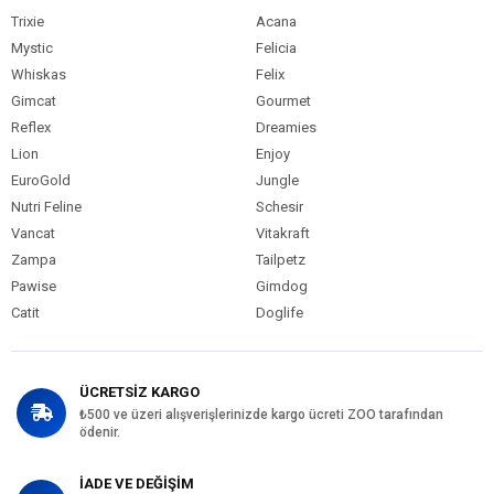
Trixie
Acana
Mystic
Felicia
Whiskas
Felix
Gimcat
Gourmet
Reflex
Dreamies
Lion
Enjoy
EuroGold
Jungle
Nutri Feline
Schesir
Vancat
Vitakraft
Zampa
Tailpetz
Pawise
Gimdog
Catit
Doglife
ÜCRETSİZ KARGO
₺500 ve üzeri alışverişlerinizde kargo ücreti ZOO tarafından
ödenir.
İADE VE DEĞİŞİM