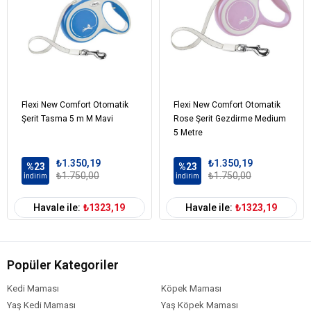
Flexi New Comfort Otomatik
Flexi New Comfort Otomatik
Şerit Tasma 5 m M Mavi
Rose Şerit Gezdirme Medium
5 Metre
₺1.350,19
₺1.350,19
%23
%23
₺1.750,00
₺1.750,00
İndirim
İndirim
Havale ile:
₺1323,19
Havale ile:
₺1323,19
Popüler Kategoriler
Kedi Maması
Köpek Maması
Yaş Kedi Maması
Yaş Köpek Maması