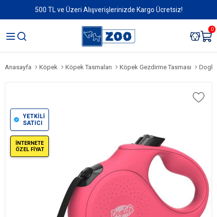
500 TL ve Üzeri Alışverişlerinizde Kargo Ücretsiz!
0
Anasayfa
Köpek
Köpek Tasmaları
Köpek Gezdirme Tasması
Doglif
YETKİLİ
SATICI
İNTERNETE
ÖZEL FİYAT