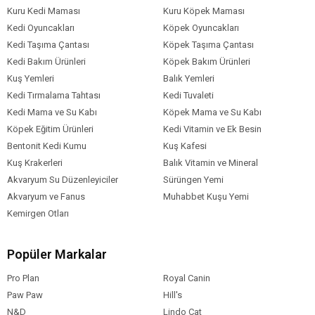
Kuru Kedi Maması
Kuru Köpek Maması
Kedi Oyuncakları
Köpek Oyuncakları
Kedi Taşıma Çantası
Köpek Taşıma Çantası
Kedi Bakım Ürünleri
Köpek Bakım Ürünleri
Kuş Yemleri
Balık Yemleri
Kedi Tırmalama Tahtası
Kedi Tuvaleti
Kedi Mama ve Su Kabı
Köpek Mama ve Su Kabı
Köpek Eğitim Ürünleri
Kedi Vitamin ve Ek Besin
Bentonit Kedi Kumu
Kuş Kafesi
Kuş Krakerleri
Balık Vitamin ve Mineral
Akvaryum Su Düzenleyiciler
Sürüngen Yemi
Akvaryum ve Fanus
Muhabbet Kuşu Yemi
Kemirgen Otları
Popüler Markalar
Pro Plan
Royal Canin
Paw Paw
Hill's
N&D
Lindo Cat