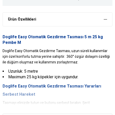
Ürün Özellikleri
Doglife Easy Otomatik Gezdirme Tasması 5 m 25 kg
Pembe M
Doglife Easy Otomatik Gezdirme Tasması, uzun süreli kullanımlar
için özel konforlu tutma yerine sahiptir. 360° özgür dolaşım özelliği
ile düğüm oluşmaz ve kullanımını zorlaştırmaz.
Uzunluk: 5 metre
Maximum 25 kg köpekler için uygundur.
Doglife
Easy
Otomatik Gezdirme Tasması
Yararları
Serbest Hareket
Tasmayı elinizde tutun ve butonu serbest bırakın. Şerit
kendiliğinden uzayıp tekrar geri toplanacaktır. Böylelikle köpeğiniz
serbestliğin tadını çıkarabilir.