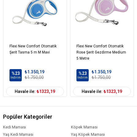
Flexi New Comfort Otomatik
Flexi New Comfort Otomatik
Şerit Tasma 5 m M Mavi
Rose Şerit Gezdirme Medium
5 Metre
₺1.350,19
₺1.350,19
%23
%23
₺1.750,00
₺1.750,00
İndirim
İndirim
Havale ile:
₺1323,19
Havale ile:
₺1323,19
Popüler Kategoriler
Kedi Maması
Köpek Maması
Yaş Kedi Maması
Yaş Köpek Maması