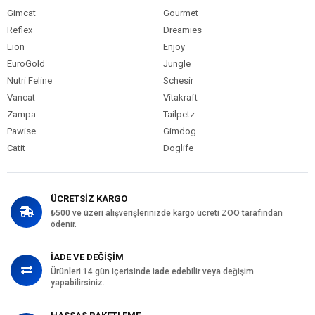
Gimcat
Gourmet
Reflex
Dreamies
Lion
Enjoy
EuroGold
Jungle
Nutri Feline
Schesir
Vancat
Vitakraft
Zampa
Tailpetz
Pawise
Gimdog
Catit
Doglife
ÜCRETSİZ KARGO
₺500 ve üzeri alışverişlerinizde kargo ücreti ZOO tarafından
ödenir.
İADE VE DEĞİŞİM
Ürünleri 14 gün içerisinde iade edebilir veya değişim
yapabilirsiniz.