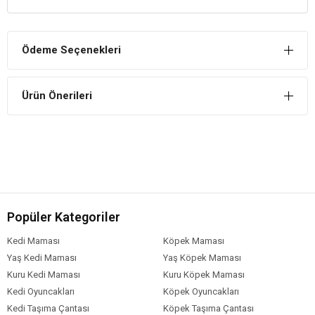
yapısını güçlendirmeye yardımcı olur.
Ağız Sağlığını Korur
Ödeme Seçenekleri
Köpeklerin diş etlerine masaj yaparak ve tartar plaklarını
gidererek ağız sağlığının korunmasına yardımcı olur.
Ürün Önerileri
Popüler Kategoriler
Kedi Maması
Köpek Maması
Yaş Kedi Maması
Yaş Köpek Maması
Kuru Kedi Maması
Kuru Köpek Maması
Kedi Oyuncakları
Köpek Oyuncakları
Kedi Taşıma Çantası
Köpek Taşıma Çantası