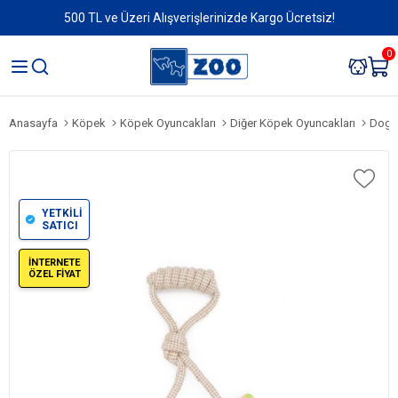
500 TL ve Üzeri Alışverişlerinizde Kargo Ücretsiz!
0
Anasayfa
Köpek
Köpek Oyuncakları
Diğer Köpek Oyuncakları
Dogli
YETKİLİ
SATICI
İNTERNETE
ÖZEL FİYAT