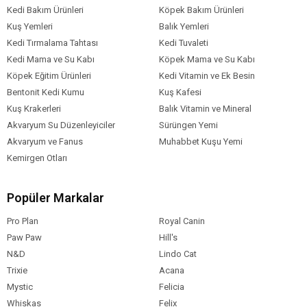
Kedi Bakım Ürünleri
Köpek Bakım Ürünleri
Kuş Yemleri
Balık Yemleri
Kedi Tırmalama Tahtası
Kedi Tuvaleti
Kedi Mama ve Su Kabı
Köpek Mama ve Su Kabı
Köpek Eğitim Ürünleri
Kedi Vitamin ve Ek Besin
Bentonit Kedi Kumu
Kuş Kafesi
Kuş Krakerleri
Balık Vitamin ve Mineral
Akvaryum Su Düzenleyiciler
Sürüngen Yemi
Akvaryum ve Fanus
Muhabbet Kuşu Yemi
Kemirgen Otları
Popüler Markalar
Pro Plan
Royal Canin
Paw Paw
Hill's
N&D
Lindo Cat
Trixie
Acana
Mystic
Felicia
Whiskas
Felix