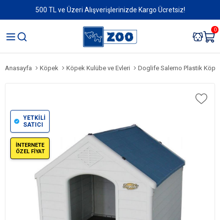
500 TL ve Üzeri Alışverişlerinizde Kargo Ücretsiz!
0
Anasayfa
Köpek
Köpek Kulübe ve Evleri
Doglife Salerno Plastik Köpe
YETKİLİ
SATICI
İNTERNETE
ÖZEL FİYAT