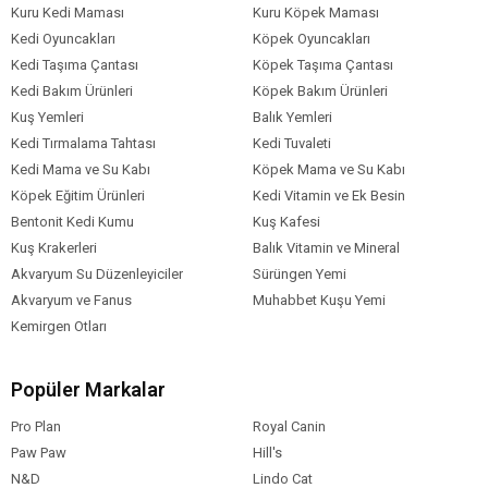
Kuru Kedi Maması
Kuru Köpek Maması
Kedi Oyuncakları
Köpek Oyuncakları
Kedi Taşıma Çantası
Köpek Taşıma Çantası
Kedi Bakım Ürünleri
Köpek Bakım Ürünleri
Kuş Yemleri
Balık Yemleri
Kedi Tırmalama Tahtası
Kedi Tuvaleti
Kedi Mama ve Su Kabı
Köpek Mama ve Su Kabı
Köpek Eğitim Ürünleri
Kedi Vitamin ve Ek Besin
Bentonit Kedi Kumu
Kuş Kafesi
Kuş Krakerleri
Balık Vitamin ve Mineral
Akvaryum Su Düzenleyiciler
Sürüngen Yemi
Akvaryum ve Fanus
Muhabbet Kuşu Yemi
Kemirgen Otları
Popüler Markalar
Pro Plan
Royal Canin
Paw Paw
Hill's
N&D
Lindo Cat