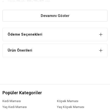
Ürün Ebatı: 88x79x82 cm
Doglife
Salerno Plastik Köpek Kulübesi Kapılı Yararları
Devamını Göster
Temizliği Kolaydır
Özel plastiği sayesinde kolayca leke ve kir tutmaz ve temizlemesi
pratiktir.
Ödeme Seçenekleri
Kurulumu Pratiktir
Portatif yapısıyla istediğiniz zaman parçalarını ayırıp,
Ürün Önerileri
kaldırabilirsiniz.
Kaliteli Plastikten Üretilmiştir
Evcil hayvanlara zararı olmayan özel plastik maddelerden
üretilmiştir.
Popüler Kategoriler
Kedi Maması
Köpek Maması
Yaş Kedi Maması
Yaş Köpek Maması