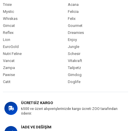
Trixie
Acana
Mystic
Felicia
Whiskas
Felix
Gimcat
Gourmet
Reflex
Dreamies
Lion
Enjoy
EuroGold
Jungle
Nutri Feline
Schesir
Vancat
Vitakraft
Zampa
Tailpetz
Pawise
Gimdog
Catit
Doglife
ÜCRETSİZ KARGO
₺500 ve üzeri alışverişlerinizde kargo ücreti ZOO tarafından
ödenir.
İADE VE DEĞİŞİM