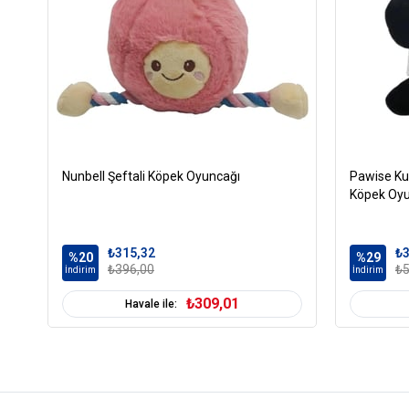
Nunbell Şeftali Köpek Oyuncağı
Pawise Ku
Köpek Oyu
₺315,32
₺3
%20
%29
₺396,00
₺5
İndirim
İndirim
₺309,01
Havale ile: