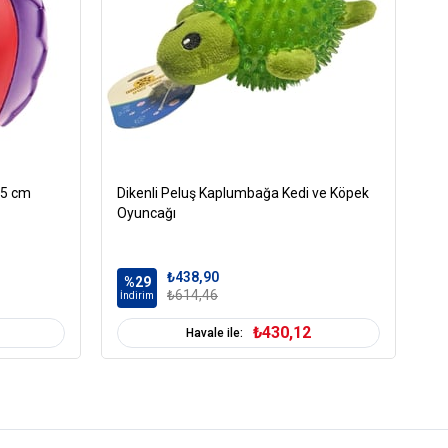
 5 cm
Dikenli Peluş Kaplumbağa Kedi ve Köpek
Gi
Oyuncağı
Kö
₺438,90
%29
%
₺614,46
İndirim
İn
₺430,12
Havale ile: