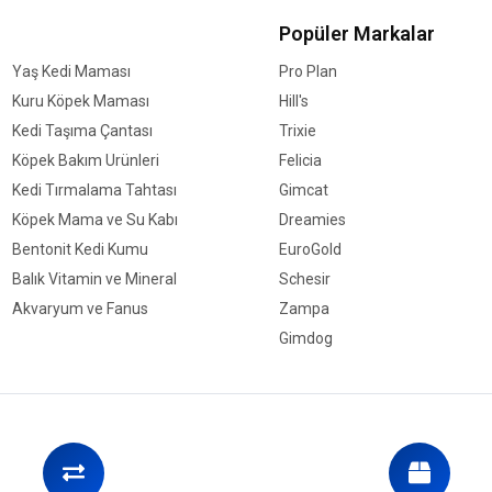
Popüler Markalar
Yaş Kedi Maması
Pro Plan
Kuru Köpek Maması
Hill's
Kedi Taşıma Çantası
Trixie
Köpek Bakım Ürünleri
Felicia
Kedi Tırmalama Tahtası
Gimcat
Köpek Mama ve Su Kabı
Dreamies
Bentonit Kedi Kumu
EuroGold
Balık Vitamin ve Mineral
Schesir
Akvaryum ve Fanus
Zampa
Gimdog