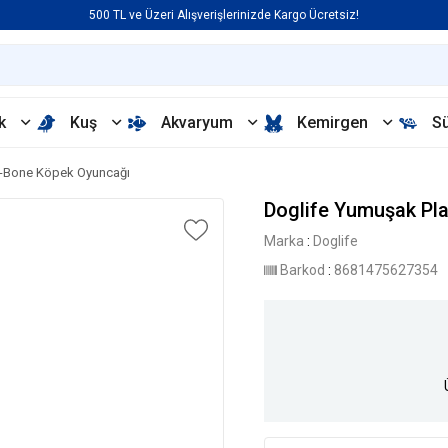
500 TL ve Üzeri Alışverişlerinizde Kargo Ücretsiz!
k
Kuş
Akvaryum
Kemirgen
S
T-Bone Köpek Oyuncağı
Doglife Yumuşak Pl
Marka
:
Doglife
Barkod
:
8681475627354