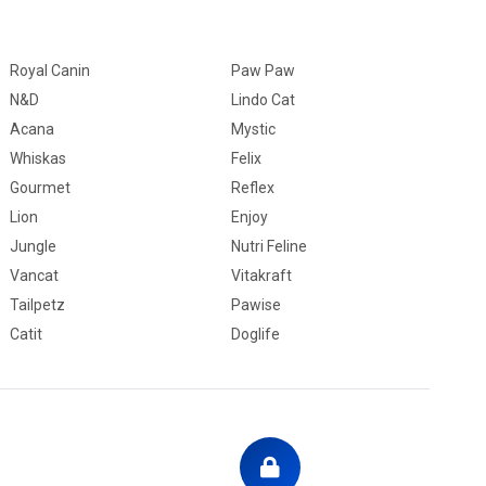
Royal Canin
Paw Paw
N&D
Lindo Cat
Acana
Mystic
Whiskas
Felix
Gourmet
Reflex
Lion
Enjoy
Jungle
Nutri Feline
Vancat
Vitakraft
Tailpetz
Pawise
Catit
Doglife