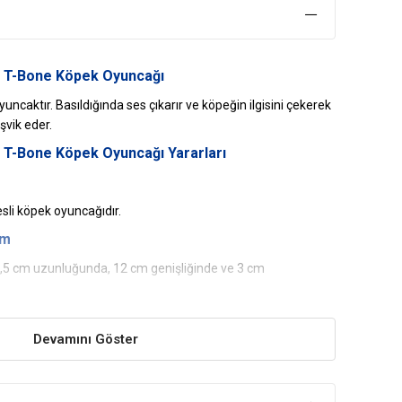
k T-Bone Köpek Oyuncağı
oyuncaktır. Basıldığında ses çıkarır ve köpeğin ilgisini çekerek
vik eder.
 T-Bone Köpek Oyuncağı Yararları
sli köpek oyuncağıdır.
ım
,5 cm uzunluğunda, 12 cm genişliğinde ve 3 cm
Devamını Göster