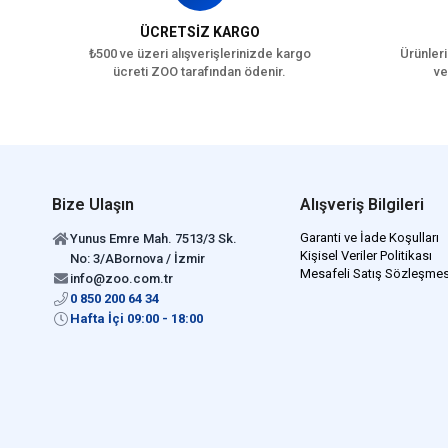
ÜCRETSİZ KARGO
₺500 ve üzeri alışverişlerinizde kargo
Ürünleri
ücreti ZOO tarafından ödenir.
ve
Bize Ulaşın
Alışveriş Bilgileri
Garanti ve İade Koşulları
Yunus Emre Mah. 7513/3 Sk.
Kişisel Veriler Politikası
No: 3/ABornova / İzmir
Mesafeli Satış Sözleşmes
info@zoo.com.tr
0 850 200 64 34
Hafta İçi 09:00 - 18:00