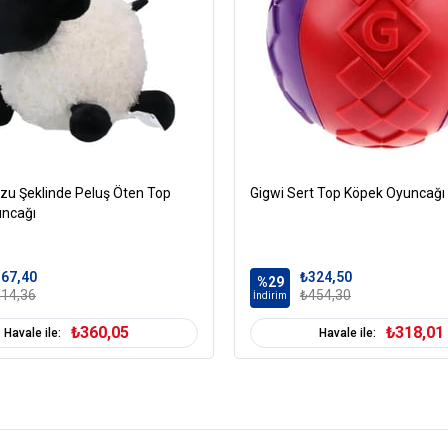
zu Şeklinde Peluş Öten Top
Gigwi Sert Top Köpek Oyuncağı
ncağı
67,40
₺324,50
%29
14,36
₺454,30
İndirim
₺360,05
₺318,01
Havale ile:
Havale ile: