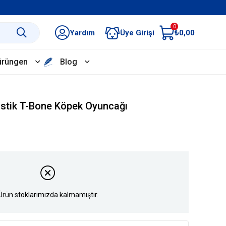
0
Yardım
Üye Girişi
₺0,00
ürüngen
Blog
astik T-Bone Köpek Oyuncağı
Ürün stoklarımızda kalmamıştır.