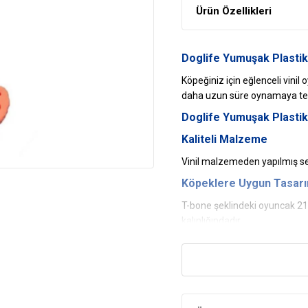
Ürün Özellikleri
Doglife Yumuşak Plasti
Köpeğiniz için eğlenceli vinil 
daha uzun süre oynamaya teş
Doglife Yumuşak Plastik
Kaliteli Malzeme
Vinil malzemeden yapılmış se
Köpeklere Uygun Tasar
T-bone şeklindeki oyuncak 21
kalınlığındadır.