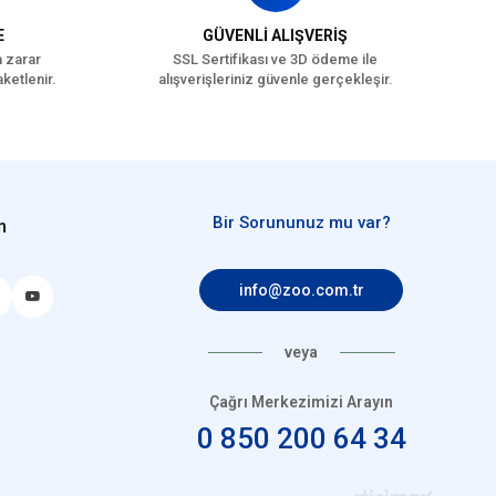
E
GÜVENLİ ALIŞVERİŞ
a zarar
SSL Sertifikası ve 3D ödeme ile
ketlenir.
alışverişleriniz güvenle gerçekleşir.
Bir Sorununuz mu var?
n
info@zoo.com.tr
veya
Çağrı Merkezimizi Arayın
0 850 200 64 34