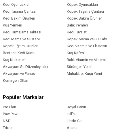
Kedi Oyuncakları
Köpek Oyuncakları
Kedi Taşıma Çantası
Köpek Taşıma Çantası
Kedi Bakım Ürünleri
Köpek Bakım Ürünleri
Kuş Yemleri
Balık Yemleri
Kedi Tırmalama Tahtası
Kedi Tuvaleti
Kedi Mama ve Su Kabı
Köpek Mama ve Su Kabı
Köpek Eğitim Ürünleri
Kedi Vitamin ve Ek Besin
Bentonit Kedi Kumu
Kuş Kafesi
Kuş Krakerleri
Balık Vitamin ve Mineral
Akvaryum Su Düzenleyiciler
Sürüngen Yemi
Akvaryum ve Fanus
Muhabbet Kuşu Yemi
Kemirgen Otları
Popüler Markalar
Pro Plan
Royal Canin
Paw Paw
Hill's
N&D
Lindo Cat
Trixie
Acana