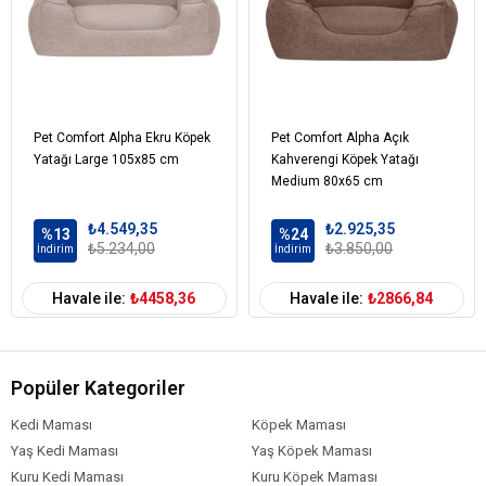
Pet Comfort Alpha Ekru Köpek
Pet Comfort Alpha Açık
Yatağı Large 105x85 cm
Kahverengi Köpek Yatağı
Medium 80x65 cm
₺4.549,35
₺2.925,35
%13
%24
₺5.234,00
₺3.850,00
İndirim
İndirim
Havale ile:
₺4458,36
Havale ile:
₺2866,84
Popüler Kategoriler
Kedi Maması
Köpek Maması
Yaş Kedi Maması
Yaş Köpek Maması
Kuru Kedi Maması
Kuru Köpek Maması