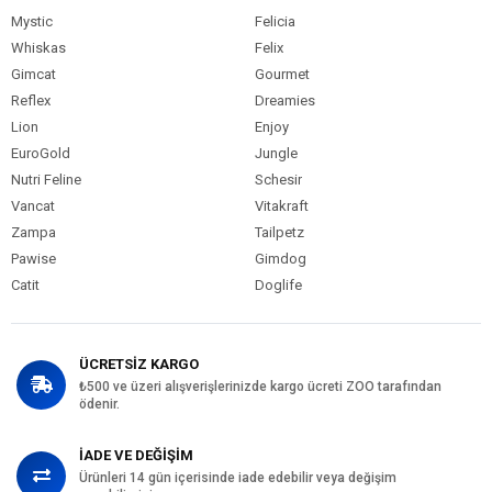
Mystic
Felicia
Whiskas
Felix
Gimcat
Gourmet
Reflex
Dreamies
Lion
Enjoy
EuroGold
Jungle
Nutri Feline
Schesir
Vancat
Vitakraft
Zampa
Tailpetz
Pawise
Gimdog
Catit
Doglife
ÜCRETSİZ KARGO
₺500 ve üzeri alışverişlerinizde kargo ücreti ZOO tarafından
ödenir.
İADE VE DEĞİŞİM
Ürünleri 14 gün içerisinde iade edebilir veya değişim