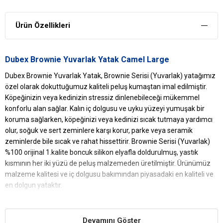
Ürün Özellikleri
Dubex Brownie Yuvarlak Yatak Camel Large
Dubex Brownie Yuvarlak Yatak, Brownie Serisi (Yuvarlak) yatağımız
özel olarak dokuttuğumuz kaliteli peluş kumaştan imal edilmiştir.
Köpeğinizin veya kedinizin stressiz dinlenebileceği mükemmel
konforlu alan sağlar. Kalın iç dolgusu ve uyku yüzeyi yumuşak bir
koruma sağlarken, köpeğinizi veya kedinizi sıcak tutmaya yardımcı
olur, soğuk ve sert zeminlere karşı korur, parke veya seramik
zeminlerde bile sıcak ve rahat hissettirir. Brownie Serisi (Yuvarlak)
%100 orijinal 1.kalite boncuk silikon elyafla doldurulmuş, yastık
kısmının her iki yüzü de peluş malzemeden üretilmiştir. Ürünümüz
malzeme kalitesi ve iç dolgusu bakımından piyasadaki en kaliteli ve
en dolgun yataktır.
Ürün Ebat: Large
Ürün Renk: Camel
Devamını Göster