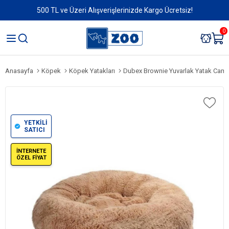
500 TL ve Üzeri Alışverişlerinizde Kargo Ücretsiz!
0
Anasayfa
Köpek
Köpek Yatakları
Dubex Brownie Yuvarlak Yatak Came
YETKİLİ
SATICI
İNTERNETE
ÖZEL FİYAT