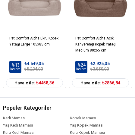
Pet Comfort Alpha Ekru Köpek
Pet Comfort Alpha Açık
Yatağı Large 105x85 cm
Kahverengi Köpek Yatağı
Medium 80x65 cm
₺4.549,35
₺2.925,35
%13
%24
₺5.234,00
₺3.850,00
İndirim
İndirim
Havale ile:
₺4458,36
Havale ile:
₺2866,84
Popüler Kategoriler
Kedi Maması
Köpek Maması
Yaş Kedi Maması
Yaş Köpek Maması
Kuru Kedi Maması
Kuru Köpek Maması