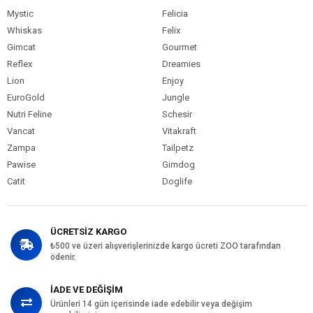
Mystic
Felicia
Whiskas
Felix
Gimcat
Gourmet
Reflex
Dreamies
Lion
Enjoy
EuroGold
Jungle
Nutri Feline
Schesir
Vancat
Vitakraft
Zampa
Tailpetz
Pawise
Gimdog
Catit
Doglife
ÜCRETSİZ KARGO
₺500 ve üzeri alışverişlerinizde kargo ücreti ZOO tarafından
ödenir.
İADE VE DEĞİŞİM
Ürünleri 14 gün içerisinde iade edebilir veya değişim