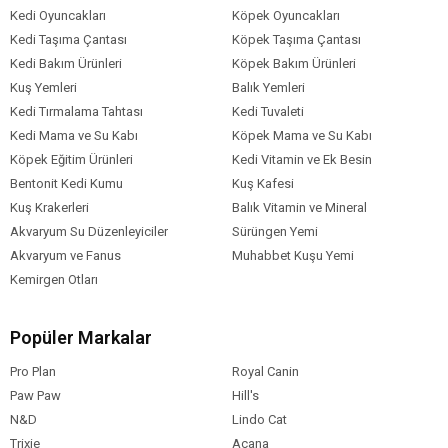
Kedi Oyuncakları
Köpek Oyuncakları
Kedi Taşıma Çantası
Köpek Taşıma Çantası
Kedi Bakım Ürünleri
Köpek Bakım Ürünleri
Kuş Yemleri
Balık Yemleri
Kedi Tırmalama Tahtası
Kedi Tuvaleti
Kedi Mama ve Su Kabı
Köpek Mama ve Su Kabı
Köpek Eğitim Ürünleri
Kedi Vitamin ve Ek Besin
Bentonit Kedi Kumu
Kuş Kafesi
Kuş Krakerleri
Balık Vitamin ve Mineral
Akvaryum Su Düzenleyiciler
Sürüngen Yemi
Akvaryum ve Fanus
Muhabbet Kuşu Yemi
Kemirgen Otları
Popüler Markalar
Pro Plan
Royal Canin
Paw Paw
Hill's
N&D
Lindo Cat
Trixie
Acana