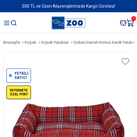
500 TL ve Üzeri Alışverişlerinizde Kargo Ücretsiz!
0
Anasayfa
Köpek
Köpek Yatakları
Dubex Danish Kırmızı Kareli Yatak 
YETKİLİ
SATICI
İNTERNETE
ÖZEL FİYAT