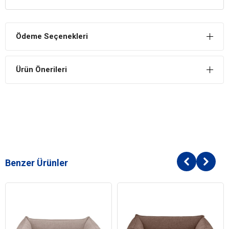
Rahatlığı sayesinde ideal bir deneyim sahibi olan dostlarınız bu ürün
ile birlikte rahatlığın keyfini çıkarabilecek.
Temiz Kullanım
Ödeme Seçenekleri
Yatak oldukça temiz bir yapıya sahiptir. Temizliği ve hijyeni ile her
kullanımda köpekler için en iyi fırsatları sunar.
Ürün Önerileri
Her Yerde Yer Alır
Her yerde kullanabileceğiniz köpek yatağı ile sizler de köpeklerinize
rahat bir uyuma fırsatı verebilirsiniz. Uygun boyutlar ile tüm
yerlerde güzel bir görüntü oluşturur.
Benzer Ürünler