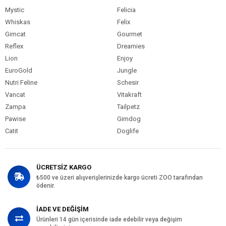
Mystic
Felicia
Whiskas
Felix
Gimcat
Gourmet
Reflex
Dreamies
Lion
Enjoy
EuroGold
Jungle
Nutri Feline
Schesir
Vancat
Vitakraft
Zampa
Tailpetz
Pawise
Gimdog
Catit
Doglife
ÜCRETSİZ KARGO
₺500 ve üzeri alışverişlerinizde kargo ücreti ZOO tarafından
ödenir.
İADE VE DEĞİŞİM
Ürünleri 14 gün içerisinde iade edebilir veya değişim