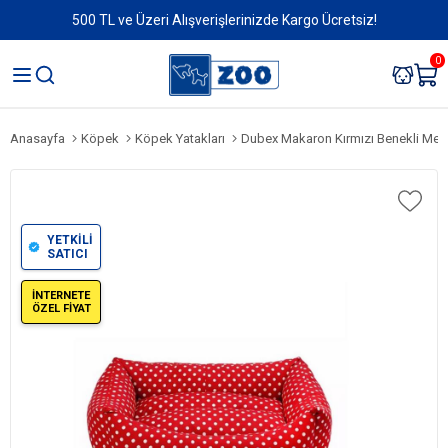
500 TL ve Üzeri Alışverişlerinizde Kargo Ücretsiz!
0
Anasayfa
Köpek
Köpek Yatakları
Dubex Makaron Kırmızı Benekli Med
YETKİLİ
SATICI
İNTERNETE
ÖZEL FİYAT