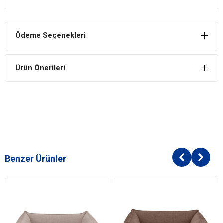
Kaliteli Malzeme
Yatağın için %100 orijinal 1.kalite boncuk silikon elyafla
doldurulmuştur.
Ödeme Seçenekleri
Yumuşaktır
Yumuşak bir yapıya sahiptir. Bu nedenle köpeğinizin yattığı süre
Ürün Önerileri
boyunca herhangi bir rahatsızlık hissi ile karşılaşması mümkün
olmaz.
Şık Tasarım
Kırmızı benekli tasarımıyla evinize farklı bir hava katar.
Benzer Ürünler