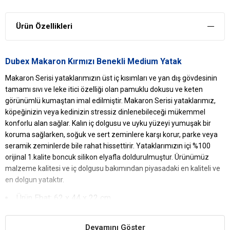
Ürün Özellikleri
Dubex Makaron Kırmızı Benekli Medium Yatak
Makaron Serisi yataklarımızın üst iç kısımları ve yan dış gövdesinin
tamamı sıvı ve leke itici özelliği olan pamuklu dokusu ve keten
görünümlü kumaştan imal edilmiştir. Makaron Serisi yataklarımız,
köpeğinizin veya kedinizin stressiz dinlenebileceği mükemmel
konforlu alan sağlar. Kalın iç dolgusu ve uyku yüzeyi yumuşak bir
koruma sağlarken, soğuk ve sert zeminlere karşı korur, parke veya
seramik zeminlerde bile rahat hissettirir. Yataklarımızın içi %100
orijinal 1.kalite boncuk silikon elyafla doldurulmuştur. Ürünümüz
malzeme kalitesi ve iç dolgusu bakımından piyasadaki en kaliteli ve
en dolgun yataktır.
Ürün Ebat: 62 x 44 x 22 cm
Dubex
Makaron Kırmızı Benekli Medium
Yatak
Yararları
Devamını Göster