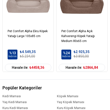
Pet Comfort Alpha Ekru Köpek
Pet Comfort Alpha Açık
Yatağı Large 105x85 cm
Kahverengi Köpek Yatağı
Medium 80x65 cm
₺4.549,35
₺2.925,35
%13
%24
₺5.234,00
₺3.850,00
İndirim
İndirim
Havale ile:
₺4458,36
Havale ile:
₺2866,84
Popüler Kategoriler
Kedi Maması
Köpek Maması
Yaş Kedi Maması
Yaş Köpek Maması
Kuru Kedi Maması
Kuru Köpek Maması