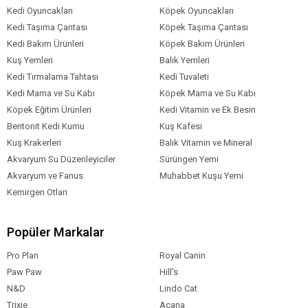
Kedi Oyuncakları
Köpek Oyuncakları
Kedi Taşıma Çantası
Köpek Taşıma Çantası
Kedi Bakım Ürünleri
Köpek Bakım Ürünleri
Kuş Yemleri
Balık Yemleri
Kedi Tırmalama Tahtası
Kedi Tuvaleti
Kedi Mama ve Su Kabı
Köpek Mama ve Su Kabı
Köpek Eğitim Ürünleri
Kedi Vitamin ve Ek Besin
Bentonit Kedi Kumu
Kuş Kafesi
Kuş Krakerleri
Balık Vitamin ve Mineral
Akvaryum Su Düzenleyiciler
Sürüngen Yemi
Akvaryum ve Fanus
Muhabbet Kuşu Yemi
Kemirgen Otları
Popüler Markalar
Pro Plan
Royal Canin
Paw Paw
Hill's
N&D
Lindo Cat
Trixie
Acana