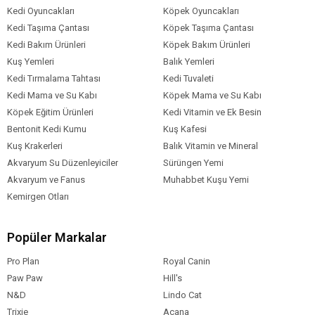
Kedi Oyuncakları
Köpek Oyuncakları
Kedi Taşıma Çantası
Köpek Taşıma Çantası
Kedi Bakım Ürünleri
Köpek Bakım Ürünleri
Kuş Yemleri
Balık Yemleri
Kedi Tırmalama Tahtası
Kedi Tuvaleti
Kedi Mama ve Su Kabı
Köpek Mama ve Su Kabı
Köpek Eğitim Ürünleri
Kedi Vitamin ve Ek Besin
Bentonit Kedi Kumu
Kuş Kafesi
Kuş Krakerleri
Balık Vitamin ve Mineral
Akvaryum Su Düzenleyiciler
Sürüngen Yemi
Akvaryum ve Fanus
Muhabbet Kuşu Yemi
Kemirgen Otları
Popüler Markalar
Pro Plan
Royal Canin
Paw Paw
Hill's
N&D
Lindo Cat
Trixie
Acana