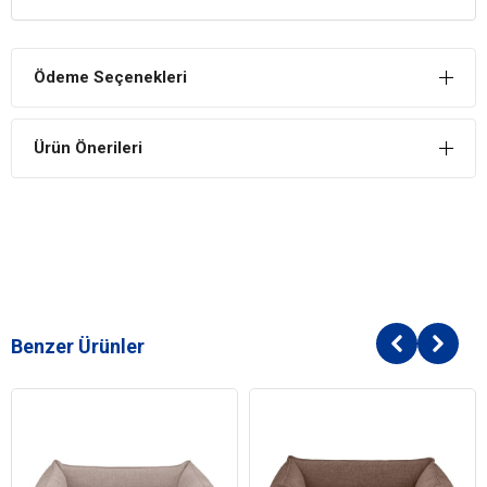
Her Daim Kalite
Her daim kalitesinden asla ödün vermez ve her cins köpeğe
elinden gelenin en iyisini sunar. Yıllar geçse de köpekleriniz büyük
Ödeme Seçenekleri
etkilerden faydalanabilir.
Daha Rahat Alan
Ürün Önerileri
Her zaman daha rahat bir uyku deneyimi sağlar köpeğiniz
kendisine özel yaşam alanıyla birlikte ayrıcalık sahibi olabilir.
Eksiksiz Bir Uyku
Rahatlığı sayesinde ideal bir deneyim sahibi olan dostlarınız bu ürün
ile birlikte rahatlığın keyfini çıkarabilecek.
Benzer Ürünler