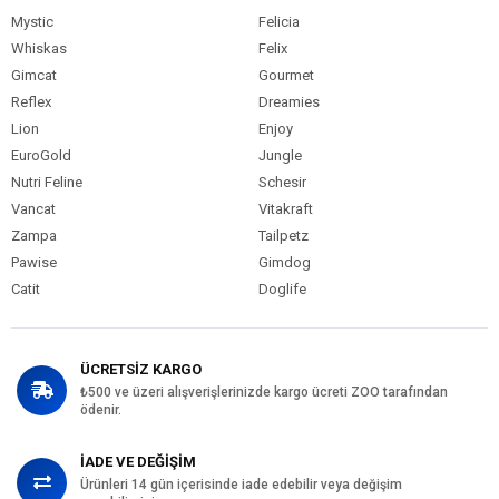
Mystic
Felicia
Whiskas
Felix
Gimcat
Gourmet
Reflex
Dreamies
Lion
Enjoy
EuroGold
Jungle
Nutri Feline
Schesir
Vancat
Vitakraft
Zampa
Tailpetz
Pawise
Gimdog
Catit
Doglife
ÜCRETSİZ KARGO
₺500 ve üzeri alışverişlerinizde kargo ücreti ZOO tarafından
ödenir.
İADE VE DEĞİŞİM
Ürünleri 14 gün içerisinde iade edebilir veya değişim