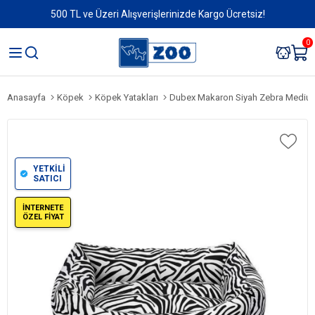
500 TL ve Üzeri Alışverişlerinizde Kargo Ücretsiz!
0
Anasayfa
Köpek
Köpek Yatakları
Dubex Makaron Siyah Zebra Mediu
YETKİLİ
SATICI
İNTERNETE
ÖZEL FİYAT