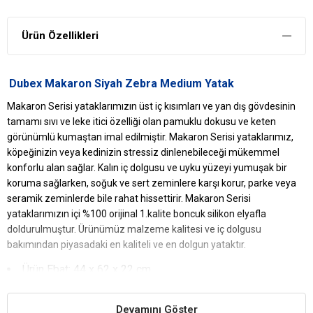
Ürün Özellikleri
Dubex Makaron Siyah Zebra Medium Yatak
Makaron Serisi yataklarımızın üst iç kısımları ve yan dış gövdesinin
tamamı sıvı ve leke itici özelliği olan pamuklu dokusu ve keten
görünümlü kumaştan imal edilmiştir. Makaron Serisi yataklarımız,
köpeğinizin veya kedinizin stressiz dinlenebileceği mükemmel
konforlu alan sağlar. Kalın iç dolgusu ve uyku yüzeyi yumuşak bir
koruma sağlarken, soğuk ve sert zeminlere karşı korur, parke veya
seramik zeminlerde bile rahat hissettirir. Makaron Serisi
yataklarımızın içi %100 orijinal 1.kalite boncuk silikon elyafla
doldurulmuştur. Ürünümüz malzeme kalitesi ve iç dolgusu
bakımından piyasadaki en kaliteli ve en dolgun yataktır.
Ürün Ebat: 44 x 62 x 22 cm
Dubex
Makaron Siyah Zebra Medium
Yatak
Yararları
Devamını Göster