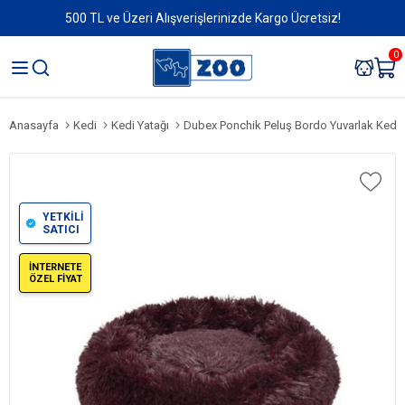
500 TL ve Üzeri Alışverişlerinizde Kargo Ücretsiz!
0
Anasayfa
Kedi
Kedi Yatağı
Dubex Ponchik Peluş Bordo Yuvarlak Kedi ve Kö
YETKİLİ
SATICI
İNTERNETE
ÖZEL FİYAT