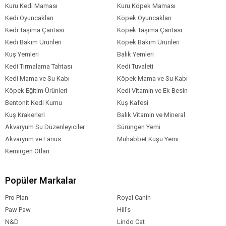
Kuru Kedi Maması
Kuru Köpek Maması
Kedi Oyuncakları
Köpek Oyuncakları
Kedi Taşıma Çantası
Köpek Taşıma Çantası
Kedi Bakım Ürünleri
Köpek Bakım Ürünleri
Kuş Yemleri
Balık Yemleri
Kedi Tırmalama Tahtası
Kedi Tuvaleti
Kedi Mama ve Su Kabı
Köpek Mama ve Su Kabı
Köpek Eğitim Ürünleri
Kedi Vitamin ve Ek Besin
Bentonit Kedi Kumu
Kuş Kafesi
Kuş Krakerleri
Balık Vitamin ve Mineral
Akvaryum Su Düzenleyiciler
Sürüngen Yemi
Akvaryum ve Fanus
Muhabbet Kuşu Yemi
Kemirgen Otları
Popüler Markalar
Pro Plan
Royal Canin
Paw Paw
Hill's
N&D
Lindo Cat