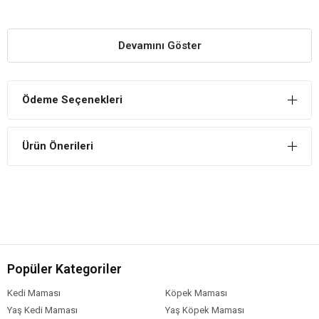
Bordo rengine sahip olan pelüş yatak koyulduğu alana estetik
görünüm sağlar.
Konforlu Kullanım Sunar
Devamını Göster
Köpeğin veya kedinin stressiz bir şekilde dinlenebileceği
mükemmel konforlu alan sağlar.
Kaliteli Kumaştan Üretilmiştir
Ödeme Seçenekleri
Ponchik Serisi yatak %100 orijinal 1. kalite boncuk silikon elyafla
doldurulmuş, yastık kısmının her iki yüzü de peluş malzemeden
Ürün Önerileri
üretilmiştir.
Popüler Kategoriler
Kedi Maması
Köpek Maması
Yaş Kedi Maması
Yaş Köpek Maması