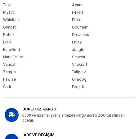
Trixie
Acana
Mystic
Felicia
Whiskas
Felix
Gimcat
Gourmet
Reflex
Dreamies
Lion
Enjoy
EuroGold
Jungle
Nutri Feline
Schesir
Vancat
Vitakraft
Zampa
Tailpetz
Pawise
Gimdog
Catit
Doglife
ÜCRETSİZ KARGO
₺500 ve üzeri alışverişlerinizde kargo ücreti ZOO tarafından
ödenir.
İADE VE DEĞİŞİM