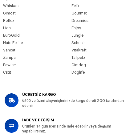
Whiskas
Felix
Gimcat
Gourmet
Reflex
Dreamies
Lion
Enjoy
EuroGold
Jungle
Nutri Feline
Schesir
Vancat
Vitakraft
Zampa
Tailpetz
Pawise
Gimdog
Catit
Doglife
ÜCRETSİZ KARGO
₺500 ve üzeri alışverişlerinizde kargo ücreti ZOO tarafından
ödenir.
İADE VE DEĞİŞİM
Ürünleri 14 gün içerisinde iade edebilir veya değişim
yapabilirsiniz.