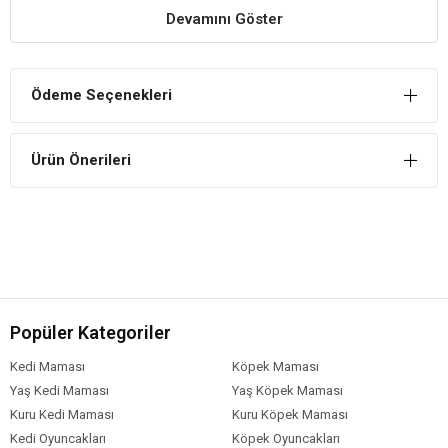
mükemmel konforlu alan sağlar.
Devamını Göster
Kaliteli Kumaştan Üretilmiştir
Ponchik Serisi yatak %100 orijinal 1. kalite boncuk silikon elyafla
doldurulmuş, yastık kısmının her iki yüzü de peluş malzemeden
Ödeme Seçenekleri
üretilmiştir.
Estetik Görünüm Sunar
Ürün Önerileri
Tarçın rengine sahip olan pelüş yatak koyulduğu alana estetik
görünüm sağlar.
Popüler Kategoriler
Kedi Maması
Köpek Maması
Yaş Kedi Maması
Yaş Köpek Maması
Kuru Kedi Maması
Kuru Köpek Maması
Kedi Oyuncakları
Köpek Oyuncakları