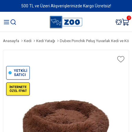
500 TL ve Üzeri Alışverişlerinizde Kargo Ücretsiz!
0
Anasayfa
Kedi
Kedi Yatağı
Dubex Ponchik Peluş Yuvarlak Kedi ve Köpek Ya
YETKİLİ
SATICI
İNTERNETE
ÖZEL FİYAT