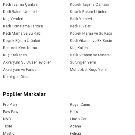
Kedi Taşıma Çantası
Köpek Taşıma Çantası
Kedi Bakım Ürünleri
Köpek Bakım Ürünleri
Kuş Yemleri
Balık Yemleri
Kedi Tırmalama Tahtası
Kedi Tuvaleti
Kedi Mama ve Su Kabı
Köpek Mama ve Su Kabı
Köpek Eğitim Ürünleri
Kedi Vitamin ve Ek Besin
Bentonit Kedi Kumu
Kuş Kafesi
Kuş Krakerleri
Balık Vitamin ve Mineral
Akvaryum Su Düzenleyiciler
Sürüngen Yemi
Akvaryum ve Fanus
Muhabbet Kuşu Yemi
Kemirgen Otları
Popüler Markalar
Pro Plan
Royal Canin
Paw Paw
Hill's
N&D
Lindo Cat
Trixie
Acana
Mystic
Felicia