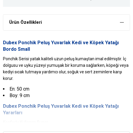
Ürün Özellikleri
Dubex Ponchik Peluş Yuvarlak Kedi ve Köpek Yatağı
Bordo Small
Ponchik Serisi yatak kaliteli uzun peluş kumaştan imal edilmiştir. İç
dolgusu ve uyku yüzeyi yumuşak bir koruma sağlarken, köpeği veya
kediyi sıcak tutmaya yardımcı olur, soğuk ve sert zeminlere karşı
korur.
En: 50 cm
Boy: 9 cm
Dubex Ponchik Peluş Yuvarlak Kedi ve
Köpek Yatağı
Yararları
Konforlu Kullanım Sunar
Köpeğin veya kedinin stressiz bir şekilde dinlenebileceği