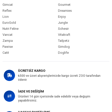
Gimcat
Gourmet
Reflex
Dreamies
Lion
Enjoy
EuroGold
Jungle
Nutri Feline
Schesir
Vancat
Vitakraft
Zampa
Tailpetz
Pawise
Gimdog
Catit
Doglife
ÜCRETSİZ KARGO
₺500 ve üzeri alışverişlerinizde kargo ücreti ZOO tarafından
ödenir.
İADE VE DEĞİŞİM
Ürünleri 14 gün içerisinde iade edebilir veya değişim
yapabilirsiniz.