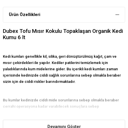
Ürün Özellikleri
Dubex Tofu Mısır Kokulu Topaklaşan Organik Kedi
Kumu 6 lt
Kedi kumları genellikle kil, silika, geri dönüştürülmüş kağıt, çam ve
mısır çekirdekleri ile yapılır. Kediler patilerini temizlemek için
yaladıklarında kum midelerine gider. Bu içerikli kedi kumları zaman
içerisinde kedinizde ciddi sağlık sorunlarına sebep olmakla beraber
sizin için de ciddi riskler barındırmaktadır.
Bu kumlar kedinizde ciddi mide sorunlarına sebep olmakla beraber
cerrahi operasyona kadar varabilecek sonuçlara sebep
olabilmektedirler. İçerilerindeki kimyasallar ve maddelerden dolayı
sizde ve kedinizde kansere sebep olabilmektedirler.
Devamını Göster