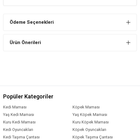
DUBEX tofu kedi kumu, bu sorunları gidermek amacı ile geliştirilmiştir.
Yapısında barındırdığı mükemmel güvenli gıda sınıfında yer alan
Ödeme Seçenekleri
soya ile kedinize sağlıklı ve güvenli bir ortam sunar.
Ürün Önerileri
Kediniz temizlenmek amaçlı DUBEX tofu kedi kumunu yuttuğu
takdirde sindirimi kolaylıkla gerçekleşecektir. Sizlerin ve kedilerinizin
sağlığı ve geleceği için veterinerlerin bir numaralı tavsiyesi DUBEX
tofu kedi kumudur.
DUBEX tofu kedi kumu diğer kedi kumlarından kat kat daha fazla emici
olup, nemi anında kilitler ve kötü kokuları giderir. Kedinin idrarındaki
Popüler Kategoriler
amonyak kokusuna karşı etkili bir içeriği olan tofu kumu ile üretilmiştir.
Kedi Maması
Köpek Maması
Yaş Kedi Maması
Yaş Köpek Maması
Doğal olarak en gelişmiş koku kontrolüne sahiptir! Kedinize ve
Kuru Kedi Maması
Kuru Köpek Maması
kendinize daha güzel kokulu ve daha temiz bir yaşam ortamı sunmak
Kedi Oyuncakları
Köpek Oyuncakları
için veterinerlerin bir numaralı tavsiyesi DUBEX tofu kedi kumudur.
Kedi Taşıma Çantası
Köpek Taşıma Çantası