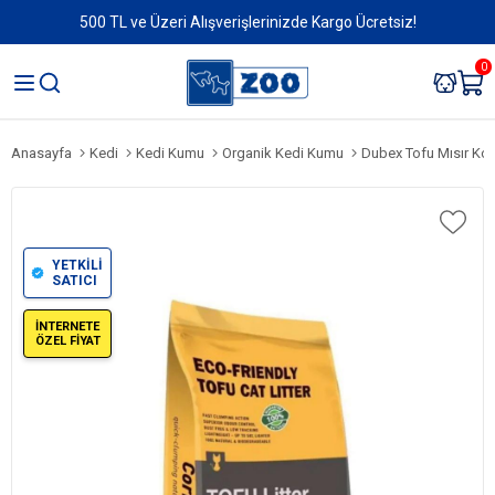
500 TL ve Üzeri Alışverişlerinizde Kargo Ücretsiz!
0
Anasayfa
Kedi
Kedi Kumu
Organik Kedi Kumu
Dubex Tofu Mısır Kok
YETKİLİ
SATICI
İNTERNETE
ÖZEL FİYAT