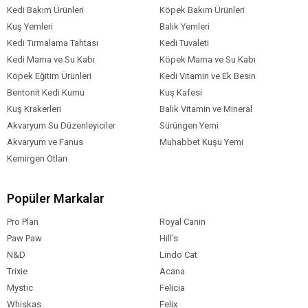
Kedi Bakım Ürünleri
Köpek Bakım Ürünleri
Kuş Yemleri
Balık Yemleri
·
%100 organik.
Kedi Tırmalama Tahtası
Kedi Tuvaleti
·
Tozsuz.
Kedi Mama ve Su Kabı
Köpek Mama ve Su Kabı
·
Maksimum koku kontrolü.
·
Köpek Eğitim Ürünleri
Kedi Vitamin ve Ek Besin
Güçlü deodorant.
·
Hızlı topaklanma.
Bentonit Kedi Kumu
Kuş Kafesi
·
Süper antibakteriyel.
Kuş Krakerleri
Balık Vitamin ve Mineral
·
Direkt tuvalete atılır
Akvaryum Su Düzenleyiciler
Sürüngen Yemi
Akvaryum ve Fanus
Muhabbet Kuşu Yemi
Form
Kalın Taneli
Kemirgen Otları
Paket Boyutu
6-10 lt
Popüler Markalar
Karakteristik
Topaklanan
Pro Plan
Royal Canin
Özel İhtiyaç
Kokulu
Paw Paw
Hill's
Cinsi
Organik
N&D
Lindo Cat
Trixie
Acana
Mystic
Felicia
Whiskas
Felix