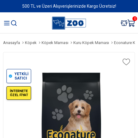
500 TL ve Üzeri Alışverişlerinizde Kargo Ücretsiz!
0
Anasayfa
Köpek
Köpek Maması
Kuru Köpek Maması
Econature Ku
YETKİLİ
SATICI
İNTERNETE
ÖZEL FİYAT