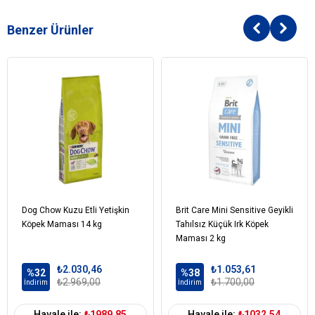
Benzer Ürünler
Dog Chow Kuzu Etli Yetişkin
Brit Care Mini Sensitive Geyikli
Köpek Maması 14 kg
Tahılsız Küçük Irk Köpek
Maması 2 kg
₺2.030,46
₺1.053,61
%32
%38
₺2.969,00
₺1.700,00
İndirim
İndirim
Havale ile:
₺1989,85
Havale ile:
₺1032,54