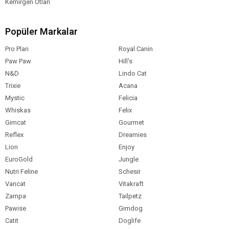
Kemirgen Otları
Popüler Markalar
Pro Plan
Royal Canin
Paw Paw
Hill's
N&D
Lindo Cat
Trixie
Acana
Mystic
Felicia
Whiskas
Felix
Gimcat
Gourmet
Reflex
Dreamies
Lion
Enjoy
EuroGold
Jungle
Nutri Feline
Schesir
Vancat
Vitakraft
Zampa
Tailpetz
Pawise
Gimdog
Catit
Doglife