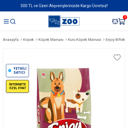
500 TL ve Üzeri Alışverişlerinizde Kargo Ücretsiz!
0
Anasayfa
Köpek
Köpek Maması
Kuru Köpek Maması
Enjoy Biftekl
YETKİLİ
SATICI
İNTERNETE
ÖZEL FİYAT