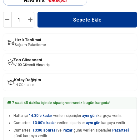
₺808,85
Havale ile:
Hızlı Teslimat
Sağlam Paketleme
Zoo Güvencesi
%100 Güvenli Alışveriş
Kolay Değişim
14 Gün İade
🚚 7 saat 45 dakika içinde sipariş verirseniz bugün kargoda!
Hafta içi
14:30'e kadar
verilen siparişler
aynı gün
kargoya verilir.
Cumartesi
13:00'e kadar
verilen siparişler
aynı gün
kargoya verilir.
Cumartesi
13:00 sonrası
ve
Pazar
günü verilen siparişler
Pazartesi
günü kargoya verilir.