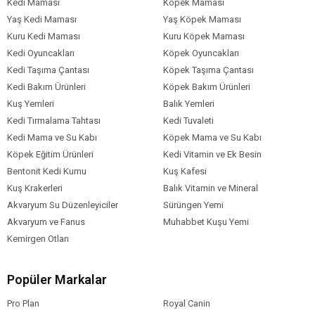
Kedi Maması
Köpek Maması
Vitamin B6-B12-B7 (Biotin)
Yaş Kedi Maması
Yaş Köpek Maması
Vitamin B9 (Folik Asit)
Kuru Kedi Maması
Kuru Köpek Maması
Vitamin C
Kedi Oyuncakları
Köpek Oyuncakları
Vitamin D
Kedi Taşıma Çantası
Köpek Taşıma Çantası
Vitamin E
Kedi Bakım Ürünleri
Vitamin K
Köpek Bakım Ürünleri
Kolin
Kuş Yemleri
Balık Yemleri
Kalsiyum Pantotenat
Kedi Tırmalama Tahtası
Kedi Tuvaleti
Kedi Mama ve Su Kabı
Köpek Mama ve Su Kabı
Köpek Eğitim Ürünleri
Kedi Vitamin ve Ek Besin
Köpek Yaş
Yetişkin (1-7 Yaş)
Aralığı
Bentonit Kedi Kumu
Kuş Kafesi
Kuş Krakerleri
Balık Vitamin ve Mineral
Köpek Maması
Kuru Mama
Formu
Akvaryum Su Düzenleyiciler
Sürüngen Yemi
Akvaryum ve Fanus
Muhabbet Kuşu Yemi
Köpek Maması
Normal
Tahıl Oranı
Kemirgen Otları
Köpek Irk
Tüm Irklara Uygun
Boyutu
Popüler Markalar
Köpek Maması
Sığır
İçerik
Pro Plan
Royal Canin