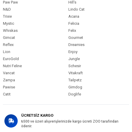
Paw Paw
Hill's
Köpek Maması
11-15 kg
Paket Boyutu
N&D
Lindo Cat
Trixie
Acana
Köpek Irk
Tümüne Uygun
Özelliği
Mystic
Felicia
Whiskas
Felix
Gimcat
Gourmet
Reflex
Dreamies
Lion
Enjoy
EuroGold
Jungle
Nutri Feline
Schesir
Vancat
Vitakraft
Zampa
Tailpetz
Pawise
Gimdog
Catit
Doglife
ÜCRETSİZ KARGO
₺500 ve üzeri alışverişlerinizde kargo ücreti ZOO tarafından
ödenir.