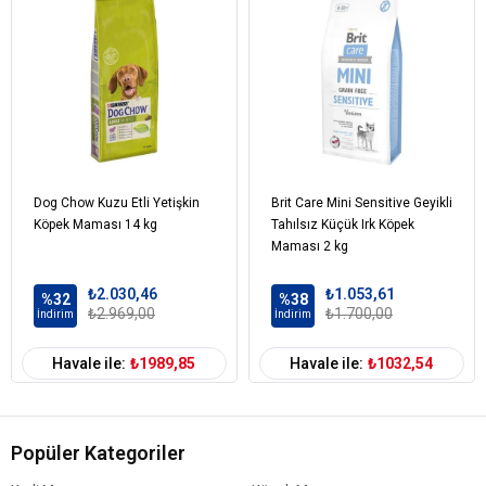
Kurutulmuş Şeker Pancarı
Biftek Ciğeri Aroması
Kurutulmuş Biftek Eti
Tuz
Ketem Tohumu
Kuru Bira Mayası
Analiz Raporu
Dog Chow Kuzu Etli Yetişkin
Brit Care Mini Sensitive Geyikli
Ham Selüloz: %3,50
Köpek Maması 14 kg
Tahılsız Küçük Irk Köpek
Ham Kül: %6,50
Maması 2 kg
HCL’de Çözülmeyen Kül: %2,00
Nem: %0,00
₺2.030,46
₺1.053,61
%32
%38
Kalsiyum: %1,40
₺2.969,00
₺1.700,00
İndirim
İndirim
Fosfor: %1,40
Sodyum: %0,50
Havale ile:
₺1989,85
Havale ile:
₺1032,54
Bakır Sülfat: 17,00 mg/kg
Besin Katkı Maddeleri
Popüler Kategoriler
Vitamin A
Vitamin B1-B2-B3 (Niasin)