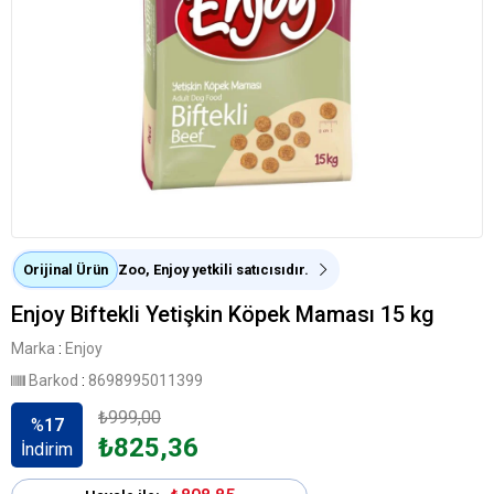
Orijinal Ürün
Zoo, Enjoy yetkili satıcısıdır.
Enjoy Biftekli Yetişkin Köpek Maması 15 kg
Marka
:
Enjoy
Barkod
:
8698995011399
₺999,00
%
17
₺825,36
İndirim