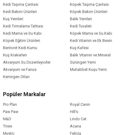
Kedi Taşıma Çantası
Köpek Taşıma Çantası
Kedi Bakım Ürünleri
Köpek Bakım Ürünleri
Kuş Yemleri
Balık Yemleri
Kedi Tırmalama Tahtası
Kedi Tuvaleti
Kedi Mama ve Su Kabı
Köpek Mama ve Su Kabı
Köpek Eğitim Ürünleri
Kedi Vitamin ve Ek Besin
Bentonit Kedi Kumu
Kuş Kafesi
Kuş Krakerleri
Balık Vitamin ve Mineral
Akvaryum Su Düzenleyiciler
Sürüngen Yemi
Akvaryum ve Fanus
Muhabbet Kuşu Yemi
Kemirgen Otları
Popüler Markalar
Pro Plan
Royal Canin
Paw Paw
Hill's
N&D
Lindo Cat
Trixie
Acana
Mystic
Felicia