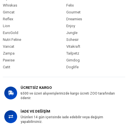
Whiskas
Felix
Gimcat
Gourmet
Reflex
Dreamies
Lion
Enjoy
EuroGold
Jungle
Nutri Feline
Schesir
Vancat
Vitakraft
Zampa
Tailpetz
Pawise
Gimdog
Catit
Doglife
ÜCRETSİZ KARGO
₺500 ve üzeri alışverişlerinizde kargo ücreti ZOO tarafından
ödenir.
İADE VE DEĞİŞİM
Ürünleri 14 gün içerisinde iade edebilir veya değişim
yapabilirsiniz.