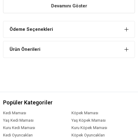
tercih edilebilir.
Devamını Göster
Aktifliği Destekler
Kemirgenlerin daha aktif bir yaşam sürmesi için özel olarak
Ödeme Seçenekleri
tasarlanmıştır. Bu sayede günlük aktivitelerin eğlenceli hale gelmesi
sağlanabilir.
Ürün Önerileri
Popüler Kategoriler
Kedi Maması
Köpek Maması
Yaş Kedi Maması
Yaş Köpek Maması
Kuru Kedi Maması
Kuru Köpek Maması
Kedi Oyuncakları
Köpek Oyuncakları