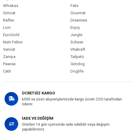
Whiskas
Felix
Gimcat
Gourmet
Reflex
Dreamies
Lion
Enjoy
EuroGold
Jungle
Nutri Feline
Schesir
Vancat
Vitakraft
Zampa
Tailpetz
Pawise
Gimdog
Catit
Doglife
ÜCRETSİZ KARGO
₺500 ve üzeri alışverişlerinizde kargo ücreti ZOO tarafından
ödenir.
İADE VE DEĞİŞİM
Ürünleri 14 gün içerisinde iade edebilir veya değişim
yapabilirsiniz.