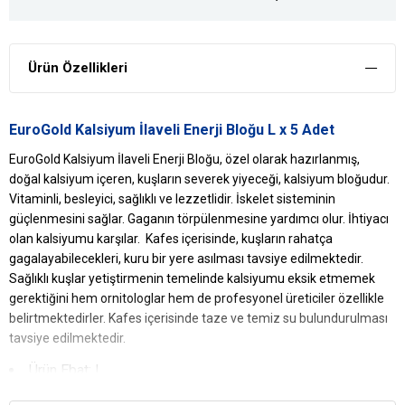
Ürün Özellikleri
EuroGold Kalsiyum İlaveli Enerji Bloğu L x 5 Adet
EuroGold Kalsiyum İlaveli Enerji Bloğu, özel olarak hazırlanmış,
doğal kalsiyum içeren, kuşların severek yiyeceği, kalsiyum bloğudur.
Vitaminli, besleyici, sağlıklı ve lezzetlidir. İskelet sisteminin
güçlenmesini sağlar. Gaganın törpülenmesine yardımcı olur. İhtiyacı
olan kalsiyumu karşılar. Kafes içerisinde, kuşların rahatça
gagalayabilecekleri, kuru bir yere asılması tavsiye edilmektedir.
Sağlıklı kuşlar yetiştirmenin temelinde kalsiyumu eksik etmemek
gerektiğini hem ornitologlar hem de profesyonel üreticiler özellikle
belirtmektedirler. Kafes içerisinde taze ve temiz su bulundurulması
tavsiye edilmektedir.
Ürün Ebat: L
EuroGold
Kalsiyum İlaveli Enerji Bloğu
Gaga Taşı