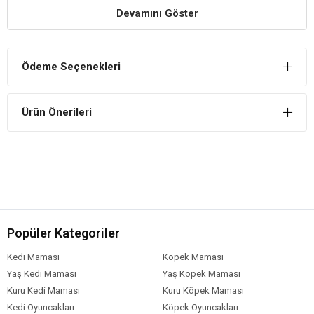
Yararları
Devamını Göster
Yumurtlama Dönemine Katkı
Dişi kuşun yumurtlama döneminde kalsiyum eksikliğini tamamlar.
Ödeme Seçenekleri
Güçlü Tırnak Yapısı
Kuşlarda tırnak ve gagaları kuvvetlendirerek sağlıklı yaşam
Ürün Önerileri
sürmelerini sağlar.
Sindirim Sistemini Düzenler
Sindirim siteminin düzenli çalışmasını sağlar.
Popüler Kategoriler
Kedi Maması
Köpek Maması
Yaş Kedi Maması
Yaş Köpek Maması
Kuru Kedi Maması
Kuru Köpek Maması
Kedi Oyuncakları
Köpek Oyuncakları