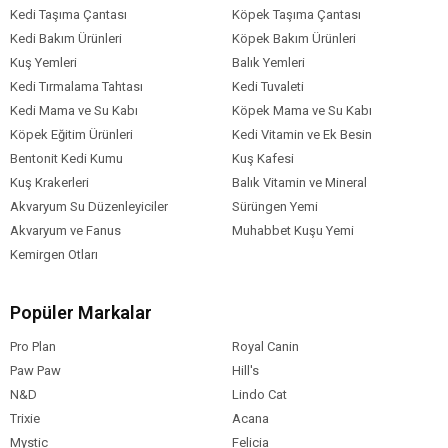
Kedi Taşıma Çantası
Köpek Taşıma Çantası
Kedi Bakım Ürünleri
Köpek Bakım Ürünleri
Kuş Yemleri
Balık Yemleri
Kedi Tırmalama Tahtası
Kedi Tuvaleti
Kedi Mama ve Su Kabı
Köpek Mama ve Su Kabı
Köpek Eğitim Ürünleri
Kedi Vitamin ve Ek Besin
Bentonit Kedi Kumu
Kuş Kafesi
Kuş Krakerleri
Balık Vitamin ve Mineral
Akvaryum Su Düzenleyiciler
Sürüngen Yemi
Akvaryum ve Fanus
Muhabbet Kuşu Yemi
Kemirgen Otları
Popüler Markalar
Pro Plan
Royal Canin
Paw Paw
Hill's
N&D
Lindo Cat
Trixie
Acana
Mystic
Felicia