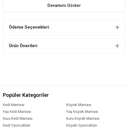
Devamını Göster
Rahat Konuşmasını Sağlar.
Kuşun dilinin altında bulunan bezeleri yumuşatarak daha rahat
konuşmasına yardımcı olur.
Ödeme Seçenekleri
Özenle Hazırlanmıştır
Tahıl ve tohumlar ile vitamin ve mineral katkıları ile hazırlanmış özel
Ürün Önerileri
bir yem katkısıdır.
EuroGold Konuşturucu Yem Katkısı İçindekiler
Bileşim
Sarı darı
Beyaz darı
Kırmızı darı
Popüler Kategoriler
Aspur
Aspir
Kedi Maması
Köpek Maması
Nijer
Yaş Kedi Maması
Yaş Köpek Maması
Keten tohumu
Kuru Kedi Maması
Kuru Köpek Maması
Kenevir
Kedi Oyuncakları
Köpek Oyuncakları
Vitamin