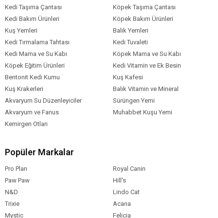
Kedi Taşıma Çantası
Köpek Taşıma Çantası
Mineraller
Kedi Bakım Ürünleri
Köpek Bakım Ürünleri
Kuş Yemleri
Balık Yemleri
Kedi Tırmalama Tahtası
Kedi Tuvaleti
Kedi Mama ve Su Kabı
Köpek Mama ve Su Kabı
Köpek Eğitim Ürünleri
Kedi Vitamin ve Ek Besin
Bentonit Kedi Kumu
Kuş Kafesi
Kuş Krakerleri
Balık Vitamin ve Mineral
Akvaryum Su Düzenleyiciler
Sürüngen Yemi
Akvaryum ve Fanus
Muhabbet Kuşu Yemi
Kemirgen Otları
Popüler Markalar
Pro Plan
Royal Canin
Paw Paw
Hill's
N&D
Lindo Cat
Trixie
Acana
Mystic
Felicia