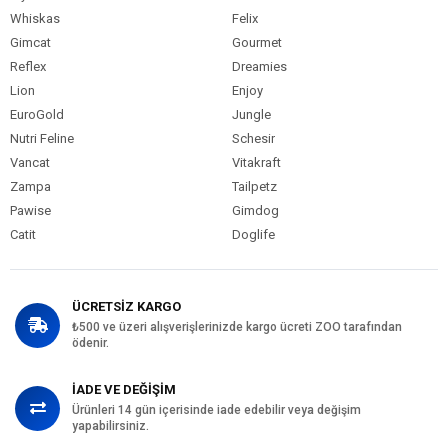
Whiskas
Felix
Gimcat
Gourmet
Reflex
Dreamies
Lion
Enjoy
EuroGold
Jungle
Nutri Feline
Schesir
Vancat
Vitakraft
Zampa
Tailpetz
Pawise
Gimdog
Catit
Doglife
ÜCRETSİZ KARGO
₺500 ve üzeri alışverişlerinizde kargo ücreti ZOO tarafından
ödenir.
İADE VE DEĞİŞİM
Ürünleri 14 gün içerisinde iade edebilir veya değişim
yapabilirsiniz.