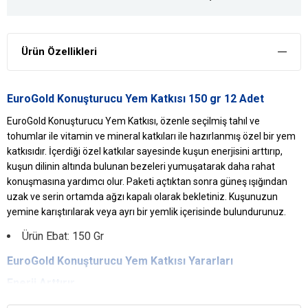
Ürün Özellikleri
EuroGold Konuşturucu Yem Katkısı 150 gr 12 Adet
EuroGold Konuşturucu Yem Katkısı, özenle seçilmiş tahıl ve
tohumlar ile vitamin ve mineral katkıları ile hazırlanmış özel bir yem
katkısıdır. İçerdiği özel katkılar sayesinde kuşun enerjisini arttırıp,
kuşun dilinin altında bulunan bezeleri yumuşatarak daha rahat
konuşmasına yardımcı olur. Paketi açtıktan sonra güneş ışığından
uzak ve serin ortamda ağzı kapalı olarak bekletiniz. Kuşunuzun
yemine karıştırılarak veya ayrı bir yemlik içerisinde bulundurunuz.
Ürün Ebat: 150 Gr
EuroGold
Konuşturucu Yem
Katkısı Yararları
Enerji Arttırır
Zengin içeriği sayesinde kuşun enerjisini arttırır.