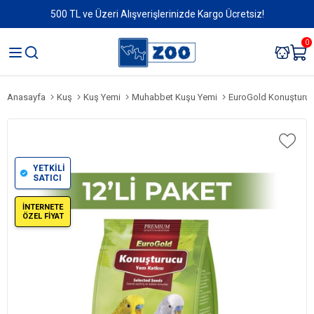
500 TL ve Üzeri Alışverişlerinizde Kargo Ücretsiz!
0
Anasayfa
Kuş
Kuş Yemi
Muhabbet Kuşu Yemi
EuroGold Konuşturuc
YETKİLİ
SATICI
İNTERNETE
ÖZEL FİYAT