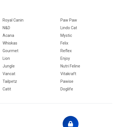
Royal Canin
Paw Paw
N&D
Lindo Cat
Acana
Mystic
Whiskas
Felix
Gourmet
Reflex
Lion
Enjoy
Jungle
Nutri Feline
Vancat
Vitakraft
Tailpetz
Pawise
Catit
Doglife