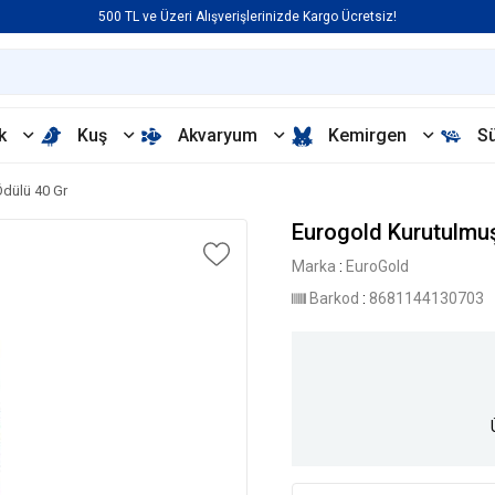
500 TL ve Üzeri Alışverişlerinizde Kargo Ücretsiz!
k
Kuş
Akvaryum
Kemirgen
S
Ödülü 40 Gr
Eurogold Kurutulmuş
Marka
:
EuroGold
Barkod
:
8681144130703