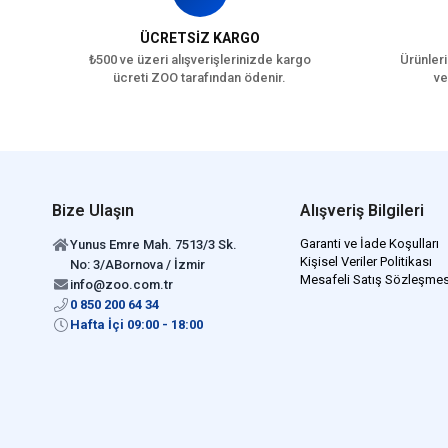
ÜCRETSİZ KARGO
₺500 ve üzeri alışverişlerinizde kargo
Ürünleri
ücreti ZOO tarafından ödenir.
ve
Bize Ulaşın
Alışveriş Bilgileri
Garanti ve İade Koşulları
Yunus Emre Mah. 7513/3 Sk.
Kişisel Veriler Politikası
No: 3/ABornova / İzmir
Mesafeli Satış Sözleşmes
info@zoo.com.tr
0 850 200 64 34
Hafta İçi 09:00 - 18:00