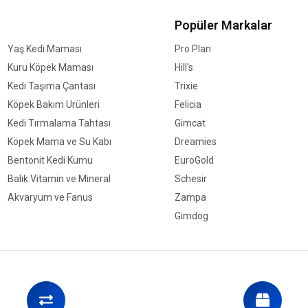
Popüler Markalar
Yaş Kedi Maması
Pro Plan
Kuru Köpek Maması
Hill's
Kedi Taşıma Çantası
Trixie
Köpek Bakım Ürünleri
Felicia
Kedi Tırmalama Tahtası
Gimcat
Köpek Mama ve Su Kabı
Dreamies
Bentonit Kedi Kumu
EuroGold
Balık Vitamin ve Mineral
Schesir
Akvaryum ve Fanus
Zampa
Gimdog