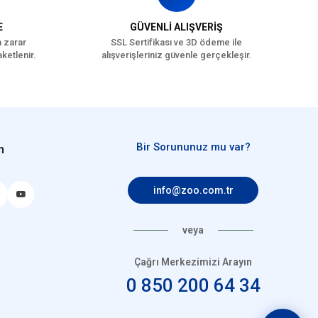
E
GÜVENLİ ALIŞVERİŞ
a zarar
SSL Sertifikası ve 3D ödeme ile
ketlenir.
alışverişleriniz güvenle gerçekleşir.
Bir Sorununuz mu var?
n
info@zoo.com.tr
veya
Çağrı Merkezimizi Arayın
0 850 200 64 34