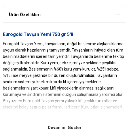
Ürün Özellikleri
Eurogold Tavşan Yemi 750 gr 5'li
Eurogold Tavşan Yemi, tavşanların, doğal beslenme alışkanlıklarına
uygun olarak hazırlanmış tam yemdir. Tavşanların ihtiyacı olan tüm
besin maddelerini içeren tam yemdir. Tavşanlarda beslenme tek tip
değil çeşitli olmalıdır. Kuru yem, sebze, meyve şeklinde çeşitlilik
sağlanmalıdır. Beslenmenin %60’ı kuru yem-kuru ot, %25’i sebze,
%15’i ise meyve şeklinde bir düzen oluşturulmalıdır. Tavşanların
sindirim sistemi yüksek miktarda lif içeren yiyeceklerle
beslenmelerini şart koşar. Lifli yiyeceklerin alınması sağlıklarını
korumaya ve sindirim sisteminin düzgün çalışmasına yardımcı olur.
Bu yüzden Euro gold Tavşan yemi yüksek lif içerikli kuru otlar ve
sindirimi kolaylaştırıcı pelet formülleri içerir. Kuru otları çiğnemeleri
hem onları sakinleştirir hem de dişlerinin aşırı büyümesini engeller.
Ürün Ebat: 750 gr
Devamını Göster