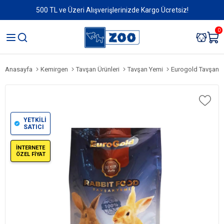
500 TL ve Üzeri Alışverişlerinizde Kargo Ücretsiz!
0
Anasayfa
Kemirgen
Tavşan Ürünleri
Tavşan Yemi
Eurogold Tavşan Ye
YETKİLİ
SATICI
İNTERNETE
ÖZEL FİYAT