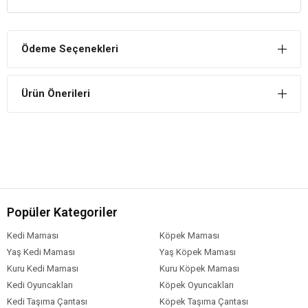
Eurogold
Tavşan Yemi
Yararları
Sindirim Sistemini Düzenler
Ödeme Seçenekleri
İçerisinde bulunan besinler sayesinde sindirim sistemini düzene
sokar ve rahat bir gün geçirmesini sağlar.
Enerji Verir
Ürün Önerileri
Yüksek besinlerden oluşan tavşan yemi günlük enerji ihtiyacını
karşılar.
Özel Formülle Üretilmiştir
Bu karışım, en kaliteli tohumların, özel formüle edilmiş pelet yemler
ile harmanlanmasından elde edilmiştir.
Eurogold Tavşan Yemi İçindekiler
Popüler Kategoriler
Bileşim
Kedi Maması
Köpek Maması
Yaş Kedi Maması
Yaş Köpek Maması
Buğday
Kuru Kedi Maması
Kuru Köpek Maması
Arpa
Kedi Oyuncakları
Köpek Oyuncakları
Yulaf (mevsimsel)
Kedi Taşıma Çantası
Köpek Taşıma Çantası
Mısır