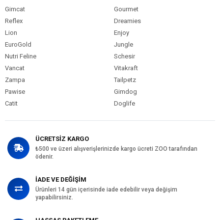
Gimcat
Gourmet
Reflex
Dreamies
Lion
Enjoy
EuroGold
Jungle
Nutri Feline
Schesir
Vancat
Vitakraft
Zampa
Tailpetz
Pawise
Gimdog
Catit
Doglife
ÜCRETSİZ KARGO
₺500 ve üzeri alışverişlerinizde kargo ücreti ZOO tarafından
ödenir.
İADE VE DEĞİŞİM
Ürünleri 14 gün içerisinde iade edebilir veya değişim
yapabilirsiniz.