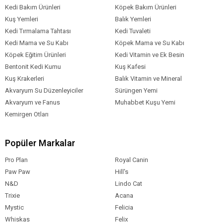
Sorgum
Kedi Bakım Ürünleri
Köpek Bakım Ürünleri
Ayçekirdeği
Kuş Yemleri
Balık Yemleri
Kurutulmuş havuç
Kedi Tırmalama Tahtası
Kedi Tuvaleti
Yonca sapı
Kedi Mama ve Su Kabı
Köpek Mama ve Su Kabı
Vitamin
Köpek Eğitim Ürünleri
Kedi Vitamin ve Ek Besin
Mineral karışımı
Bentonit Kedi Kumu
Kuş Kafesi
Pellet
Kuş Krakerleri
Balık Vitamin ve Mineral
Akvaryum Su Düzenleyiciler
Sürüngen Yemi
Akvaryum ve Fanus
Muhabbet Kuşu Yemi
Kemirgen Otları
Popüler Markalar
Pro Plan
Royal Canin
Paw Paw
Hill's
N&D
Lindo Cat
Trixie
Acana
Mystic
Felicia
Whiskas
Felix