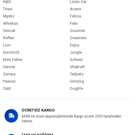
N&D
Lindo Cat
Trixie
Acana
Mystic
Felicia
Whiskas
Felix
Gimcat
Gourmet
Reflex
Dreamies
Lion
Enjoy
EuroGold
Jungle
Nutri Feline
Schesir
Vancat
Vitakraft
Zampa
Tailpetz
Pawise
Gimdog
Catit
Doglife
ÜCRETSİZ KARGO
₺500 ve üzeri alışverişlerinizde kargo ücreti ZOO tarafından
ödenir.