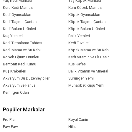
Yaş Kedi Maması
Yaş Köpek Maması
Kuru Kedi Maması
Kuru Köpek Maması
Kedi Oyuncakları
Köpek Oyuncakları
Kedi Taşıma Çantası
Köpek Taşıma Çantası
Kedi Bakım Ürünleri
Köpek Bakım Ürünleri
Kuş Yemleri
Balık Yemleri
Kedi Tırmalama Tahtası
Kedi Tuvaleti
Kedi Mama ve Su Kabı
Köpek Mama ve Su Kabı
Köpek Eğitim Ürünleri
Kedi Vitamin ve Ek Besin
Bentonit Kedi Kumu
Kuş Kafesi
Kuş Krakerleri
Balık Vitamin ve Mineral
Akvaryum Su Düzenleyiciler
Sürüngen Yemi
Akvaryum ve Fanus
Muhabbet Kuşu Yemi
Kemirgen Otları
Popüler Markalar
Pro Plan
Royal Canin
Paw Paw
Hill's