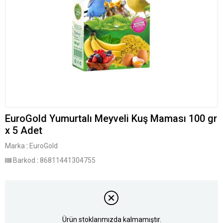
EuroGold Yumurtalı Meyveli Kuş Maması 100 gr
x 5 Adet
Marka
:
EuroGold
Barkod
:
86811441304755
Ürün stoklarımızda kalmamıştır.