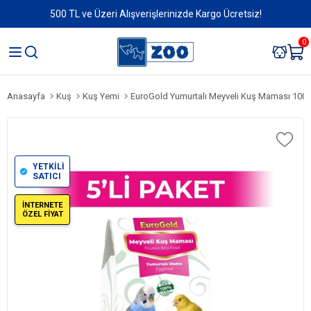
500 TL ve Üzeri Alışverişlerinizde Kargo Ücretsiz!
0
Anasayfa
Kuş
Kuş Yemi
EuroGold Yumurtalı Meyveli Kuş Maması 100 g
YETKİLİ
SATICI
İNTERNETE
ÖZEL FİYAT