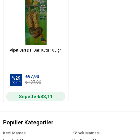
Alpet Sarı Dal Darı Kutu 100 gr
₺97,90
%29
₺137,06
İndirim
Sepette ₺88,11
Popüler Kategoriler
Kedi Maması
Köpek Maması