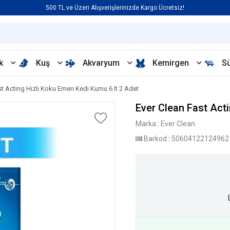
500 TL ve Üzeri Alışverişlerinizde Kargo Ücretsiz!
k
Kuş
Akvaryum
Kemirgen
S
st Acting Hızlı Koku Emen Kedi Kumu 6 lt 2 Adet
Ever Clean Fast Act
Marka
:
Ever Clean
Barkod
:
50604122124962