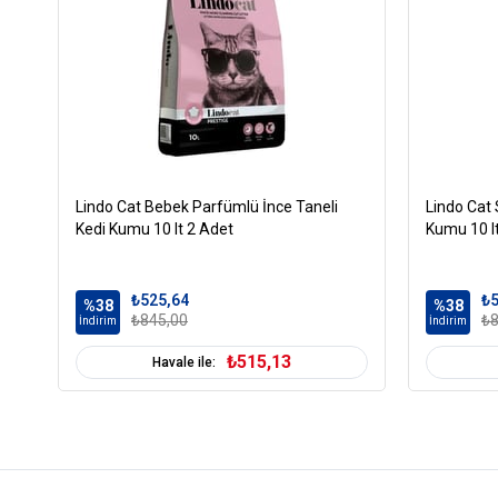
Lindo Cat Bebek Parfümlü İnce Taneli
Lindo Cat 
Kedi Kumu 10 lt 2 Adet
Kumu 10 l
₺525,64
₺5
%38
%38
₺845,00
₺8
İndirim
İndirim
₺515,13
Havale ile: