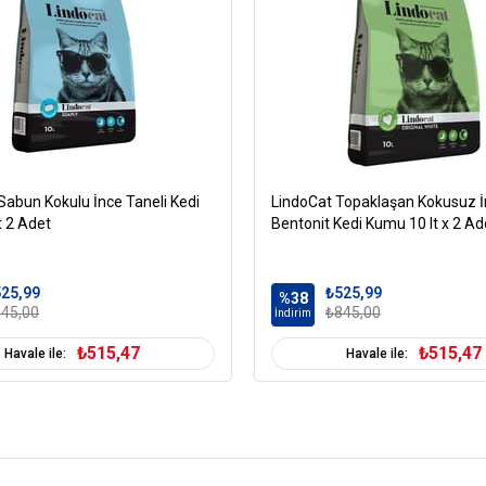
Sabun Kokulu İnce Taneli Kedi
LindoCat Topaklaşan Kokusuz İ
t 2 Adet
Bentonit Kedi Kumu 10 lt x 2 Ad
25,99
₺525,99
%38
45,00
₺845,00
İndirim
₺515,47
₺515,47
Havale ile:
Havale ile: