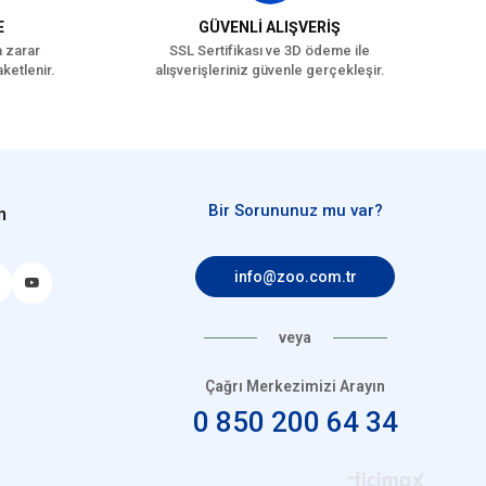
E
GÜVENLİ ALIŞVERİŞ
a zarar
SSL Sertifikası ve 3D ödeme ile
ketlenir.
alışverişleriniz güvenle gerçekleşir.
Bir Sorununuz mu var?
n
info@zoo.com.tr
veya
Çağrı Merkezimizi Arayın
0 850 200 64 34