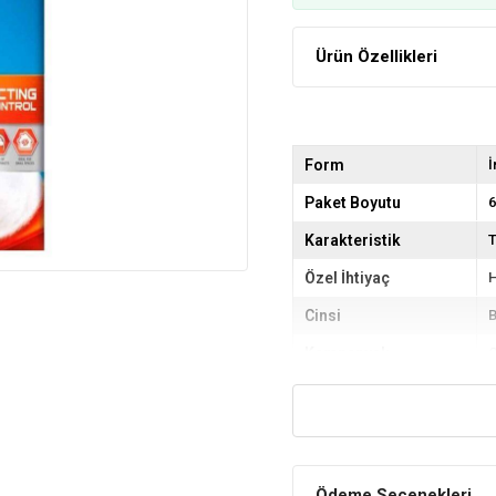
Ürün Özellikleri
Form
İ
Paket Boyutu
6
Karakteristik
Özel İhtiyaç
H
Cinsi
B
Kampanyalı
Ç
Ödeme Seçenekleri