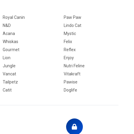
Royal Canin
Paw Paw
N&D
Lindo Cat
Acana
Mystic
Whiskas
Felix
Gourmet
Reflex
Lion
Enjoy
Jungle
Nutri Feline
Vancat
Vitakraft
Tailpetz
Pawise
Catit
Doglife