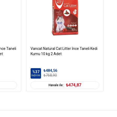
nce Taneli
Vancat Natural Cat Litter İnce Taneli Kedi
Va
et
Kumu 10 kg 2 Adet
Ta
₺484,56
%37
%
₺768,90
İndirim
İn
₺474,87
Havale ile: