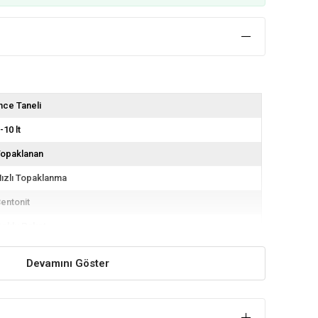
nce Taneli
-10 lt
Topaklanan
ızlı Topaklanma
entonit
oklu Paket
Devamını Göster