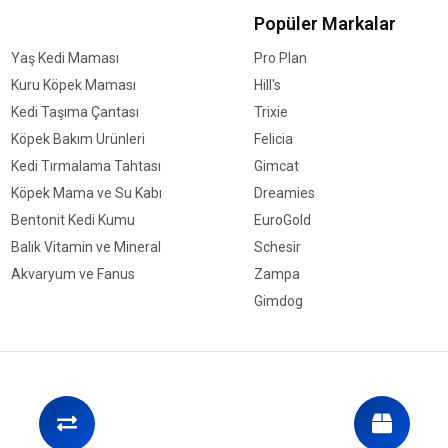
Popüler Markalar
Yaş Kedi Maması
Pro Plan
Kuru Köpek Maması
Hill's
Kedi Taşıma Çantası
Trixie
Köpek Bakım Ürünleri
Felicia
Kedi Tırmalama Tahtası
Gimcat
Köpek Mama ve Su Kabı
Dreamies
Bentonit Kedi Kumu
EuroGold
Balık Vitamin ve Mineral
Schesir
Akvaryum ve Fanus
Zampa
Gimdog