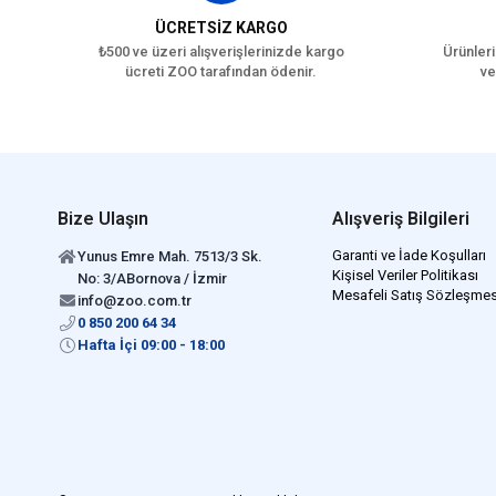
ÜCRETSİZ KARGO
₺500 ve üzeri alışverişlerinizde kargo
Ürünleri
ücreti ZOO tarafından ödenir.
ve
Bize Ulaşın
Alışveriş Bilgileri
Garanti ve İade Koşulları
Yunus Emre Mah. 7513/3 Sk.
Kişisel Veriler Politikası
No: 3/ABornova / İzmir
Mesafeli Satış Sözleşmes
info@zoo.com.tr
0 850 200 64 34
Hafta İçi 09:00 - 18:00