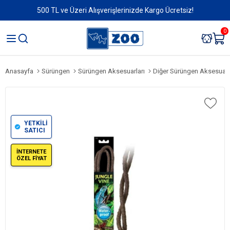
500 TL ve Üzeri Alışverişlerinizde Kargo Ücretsiz!
0
Anasayfa
Sürüngen
Sürüngen Aksesuarları
Diğer Sürüngen Aksesuarl
YETKİLİ
SATICI
İNTERNETE
ÖZEL FİYAT