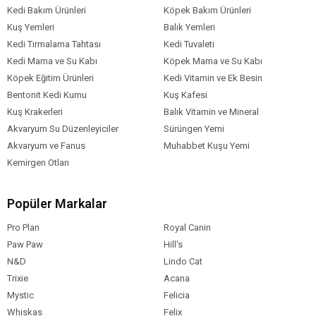
Kedi Bakım Ürünleri
Köpek Bakım Ürünleri
Kuş Yemleri
Balık Yemleri
Kedi Tırmalama Tahtası
Kedi Tuvaleti
Kedi Mama ve Su Kabı
Köpek Mama ve Su Kabı
Köpek Eğitim Ürünleri
Kedi Vitamin ve Ek Besin
Bentonit Kedi Kumu
Kuş Kafesi
Kuş Krakerleri
Balık Vitamin ve Mineral
Akvaryum Su Düzenleyiciler
Sürüngen Yemi
Akvaryum ve Fanus
Muhabbet Kuşu Yemi
Kemirgen Otları
Popüler Markalar
Pro Plan
Royal Canin
Paw Paw
Hill's
N&D
Lindo Cat
Trixie
Acana
Mystic
Felicia
Whiskas
Felix