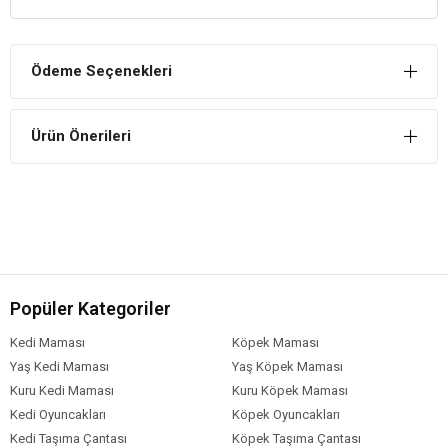
Doğal Alanında Hissederler
Sürüngenler ve amfibiler için doğal dokunsal görünüm ve duyumları
Ödeme Seçenekleri
garanti eder.
Salınım Yapmaz
Ürün Önerileri
Kaliteli malzemelerden üretilmiştir. Bu sayede salınım yapmaz ve
sağlığına zarar vermez.
Popüler Kategoriler
Kedi Maması
Köpek Maması
Yaş Kedi Maması
Yaş Köpek Maması
Kuru Kedi Maması
Kuru Köpek Maması
Kedi Oyuncakları
Köpek Oyuncakları
Kedi Taşıma Çantası
Köpek Taşıma Çantası