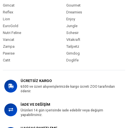
Gimcat
Gourmet
Reflex
Dreamies
Lion
Enjoy
EuroGold
Jungle
Nutri Feline
Schesir
Vancat
Vitakraft
Zampa
Tailpetz
Pawise
Gimdog
Catit
Doglife
ÜCRETSİZ KARGO
₺500 ve üzeri alışverişlerinizde kargo ücreti ZOO tarafından
ödenir.
İADE VE DEĞİŞİM
Ürünleri 14 gün içerisinde iade edebilir veya değişim
yapabilirsiniz.