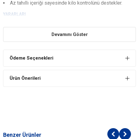
Az tahıllı içeriği sayesinde kilo kontrolünü destekler.
YARARLARI
Yüksek Sindirilebilirlik
Sindirilebilirliği yüksek gıdaların, hassas pişirme işlemine tabi
Devamını Göster
tutulması ile Felicia® Adult Dog L&R sindirimin maksimum seviyeye
çıkarılmasını ve katı dışkı atılımını destekler. Kuzu ayrıca sindirimde
de faydalı olduğundan besinsel duyarlılığı olan köpekler için idealdir.
Ödeme Seçenekleri
Kilo Kontrolünü Sağlar
Felicia® Adult Dog L&R köpeğinizin ideal vücut ağırlığını koruyarak
Ürün Önerileri
uzun bir yaşama ve sağlıklı bir metabolizmaya sahip olabilmesi için
protein ve yağ oranı düzenlenerek formüle edilmiştir.
Bağışıklık Sistemine Destek
Felicia® Adult Dog L&R içeriğindeki doğal prebiyotik lifler,
bağırsaklarda yararlı bakterilerin gelişimini destekler ve patojenlerin
zararlı etkisinin azaltılmasına yardımcı olur, bağışıklık sistemini
destekler ve sindirimi optimize eder.
Benzer Ürünler
İÇİNDEKİLER