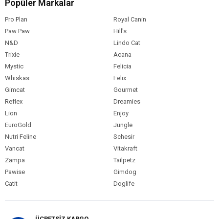
Popüler Markalar
Pro Plan
Royal Canin
Paw Paw
Hill's
N&D
Lindo Cat
Trixie
Acana
Mystic
Felicia
Whiskas
Felix
Gimcat
Gourmet
Reflex
Dreamies
Lion
Enjoy
EuroGold
Jungle
Nutri Feline
Schesir
Vancat
Vitakraft
Zampa
Tailpetz
Pawise
Gimdog
Catit
Doglife
ÜCRETSİZ KARGO