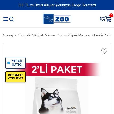
500 TL ve Üzeri Alışverişlerinizde Kargo Ücretsiz!
0
Anasayfa
Köpek
Köpek Maması
Kuru Köpek Maması
Felicia Az Tah
YETKİLİ
SATICI
İNTERNETE
ÖZEL FİYAT