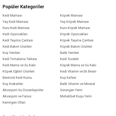
Felicia®, sadece bir mama değil; evcil dostunuzun sağlığına somut
Popüler Kategoriler
ve ölçülebilir değer katan, bilimsel olarak kanıtlanmış bir beslenme
çözümüdür.
Kedi Maması
Köpek Maması
İçindekiler:
Yaş Kedi Maması
Yaş Köpek Maması
Kuru Kedi Maması
Kuru Köpek Maması
Kurutulmuş Kuzu Proteini (%24)
Kedi Oyuncakları
Köpek Oyuncakları
Pirinç
Kedi Taşıma Çantası
Hidrolize Kuzu Proteini (%14)
Köpek Taşıma Çantası
Mısır
Kedi Bakım Ürünleri
Köpek Bakım Ürünleri
Kurutulmuş Hayvansal Protein (%3 Balık, %6,13 Tavuk)
Kuş Yemleri
Balık Yemleri
Tavuk Yağı (%7)
Kedi Tırmalama Tahtası
Kedi Tuvaleti
Hidrolize Tavuk Ciğeri (%2,7)
Kedi Mama ve Su Kabı
Köpek Mama ve Su Kabı
Bira Mayası
Köpek Eğitim Ürünleri
Kedi Vitamin ve Ek Besin
Kolajen (%2 Tavuk Bazlı)
Bentonit Kedi Kumu
Kuş Kafesi
Keçi Boynuzu Kırığı
Kuş Krakerleri
Balık Vitamin ve Mineral
Kurutulmuş Şeker Pancarı
Akvaryum Su Düzenleyiciler
Sürüngen Yemi
Maya Proteini
Akvaryum ve Fanus
Muhabbet Kuşu Yemi
Mineraller
Kemirgen Otları
Prebiyotik Mannan Oligo Sakkaritler
Glukozamin
Kondroitin