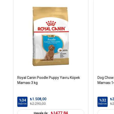
Royal Canin Poodle Puppy Yavru Köpek
Dog Chow 
Maması 3 kg
Maması 1
₺1.508,00
₺2
%34
%32
₺2.290,00
₺2
İndirim
İndirim
₺1477,84
Havale ile: