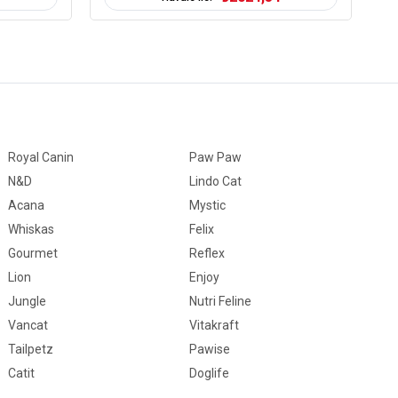
eini (%30)
rotein (%7 Tavuk)
Royal Canin
Paw Paw
(%2,7)
N&D
Lindo Cat
Acana
Mystic
)
Whiskas
Felix
Gourmet
Reflex
arı
Lion
Enjoy
Jungle
Nutri Feline
Vancat
Vitakraft
o Sakkaritler
Tailpetz
Pawise
Catit
Doglife