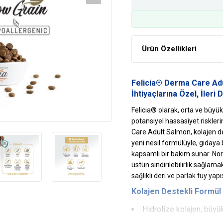
Ürün Özellikleri
Felicia® Derma Care Adu
İhtiyaçlarına Özel, İleri
Felicia® olarak, orta ve büyük 
potansiyel hassasiyet riskler
Care Adult Salmon, kolajen de
yeni nesil formülüyle, gıdaya
kapsamlı bir bakım sunar. No
üstün sindirilebilirlik sağlam
sağlıklı deri ve parlak tüy yapı
Kolajen Destekli Formül
Hidrolize kolajen, büyü
Cilt elastikiyetini artırı