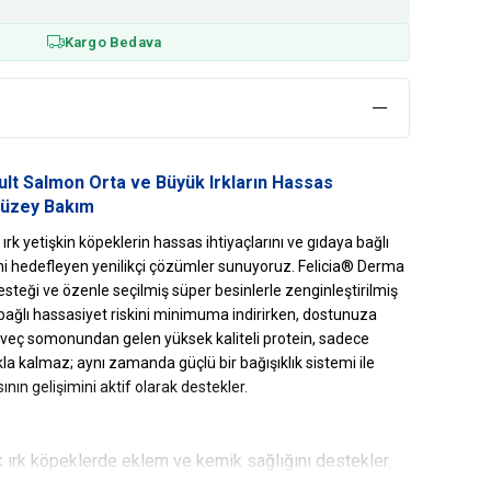
Kargo Bedava
lt Salmon Orta ve Büyük Irkların Hassas
 Düzey Bakım
ırk yetişkin köpeklerin hassas ihtiyaçlarını ve gıdaya bağlı
ini hedefleyen yenilikçi çözümler sunuyoruz. Felicia® Derma
steği ve özenle seçilmiş süper besinlerle zenginleştirilmiş
 bağlı hassasiyet riskini minimuma indirirken, dostunuza
rveç somonundan gelen yüksek kaliteli protein, sadece
akla kalmaz; aynı zamanda güçlü bir bağışıklık sistemi ile
sının gelişimini aktif olarak destekler.
k ırk köpeklerde eklem ve kemik sağlığını destekler.
r, tüylerin sağlıklı ve parlak görünmesini sağlar.