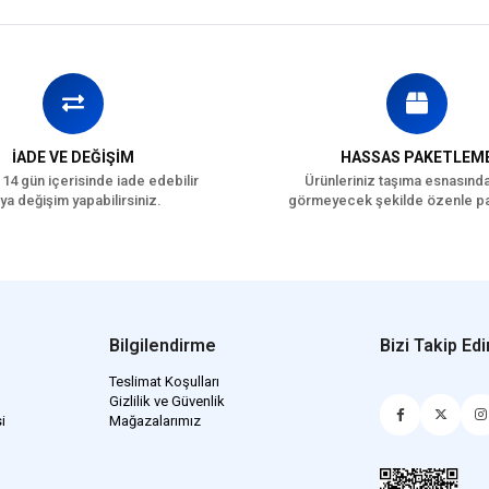
Kinoa
Zerdeçal
Kuşkonmaz
AB Onaylı Koruyucu ve 
Analitik Bileşenler
İADE VE DEĞİŞİM
HASSAS PAKETLEM
 14 gün içerisinde iade edebilir
Ürünleriniz taşıma esnasınd
Ham Protein: %27
ya değişim yapabilirsiniz.
görmeyecek şekilde özenle pa
Ham Yağ: %12
Ham Kül: %8
Ham Selüloz (Lif): %2,5
Metabolik Enerji: 3707,
Bilgilendirme
Bizi Takip Edi
Besinsel Takviyeler (Her
Teslimat Koşulları
Vitamin A (3a672a): 20
Gizlilik ve Güvenlik
Vitamin D3 (3a671): 80
i
Mağazalarımız
Vitamin E (3a700): 250
Vitamin C (3a312): 150