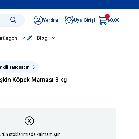
0
Yardım
Üye Girişi
₺0,00
ürüngen
Blog
tkili satıcısıdır.
işkin Köpek Maması 3 kg
Ürün stoklarımızda kalmamıştır.