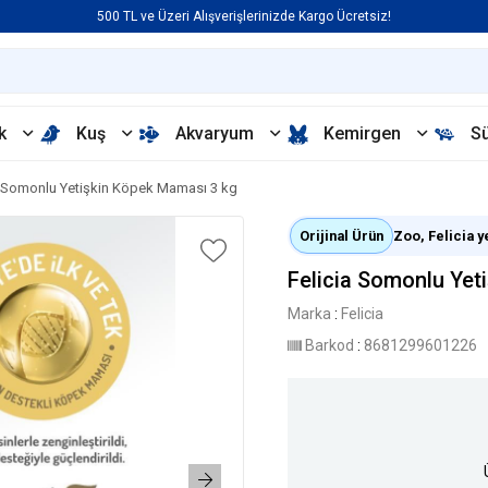
500 TL ve Üzeri Alışverişlerinizde Kargo Ücretsiz!
k
Kuş
Akvaryum
Kemirgen
S
a Somonlu Yetişkin Köpek Maması 3 kg
Orijinal Ürün
Zoo, Felicia ye
Felicia Somonlu Yet
Marka
:
Felicia
Barkod
:
8681299601226