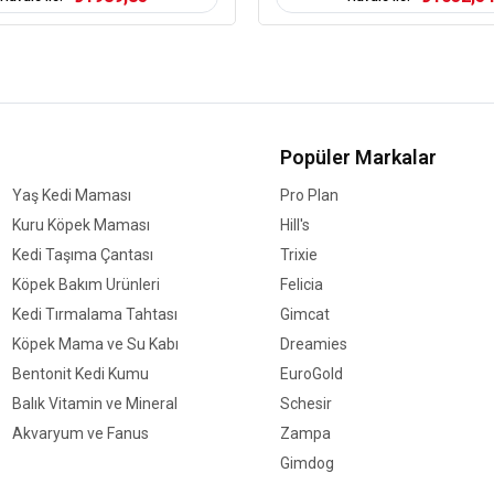
İçindekiler:
Kurutulmuş Somon Prot
Pirinç
Mısır
Somon Yağı (%7)
Popüler Markalar
Tavuk Yağı (%7)
Kurutulmuş Hayvansal P
Yaş Kedi Maması
Pro Plan
Hidrolize Tavuk Ciğeri 
Kuru Köpek Maması
Hill's
Bira Mayası
Kedi Taşıma Çantası
Trixie
Kolajen (%2 Tavuk Bazlı
Köpek Bakım Ürünleri
Felicia
Keçi Boynuzu Kırığı
Kedi Tırmalama Tahtası
Gimcat
Kurutulmuş Şeker Panc
Köpek Mama ve Su Kabı
Dreamies
Maya Proteini
Bentonit Kedi Kumu
EuroGold
Mineraller
Balık Vitamin ve Mineral
Schesir
Prebiyotik Mannan Olig
Akvaryum ve Fanus
Zampa
Glukozamin
Gimdog
Kondroitin