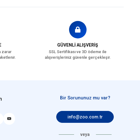
Antioksidanlar
E
GÜVENLİ ALIŞVERİŞ
a zarar
SSL Sertifikası ve 3D ödeme ile
ketlenir.
alışverişleriniz güvenle gerçekleşir.
5 kcal/kg
Bir Sorununuz mu var?
n
 Kg İçin)
.000 IU
info@zoo.com.tr
0 IU
 mg
veya
 mg