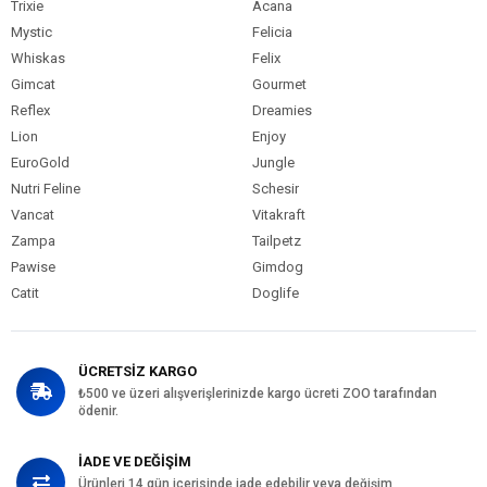
Trixie
Acana
Mystic
Felicia
Whiskas
Felix
Gimcat
Gourmet
Reflex
Dreamies
Lion
Enjoy
EuroGold
Jungle
Nutri Feline
Schesir
Vancat
Vitakraft
Zampa
Tailpetz
Pawise
Gimdog
Catit
Doglife
ÜCRETSİZ KARGO
₺500 ve üzeri alışverişlerinizde kargo ücreti ZOO tarafından
ödenir.
İADE VE DEĞİŞİM
Ürünleri 14 gün içerisinde iade edebilir veya değişim