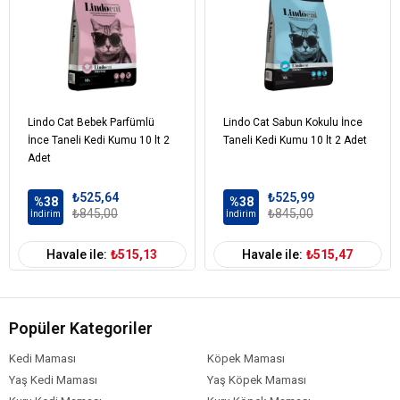
Lindo Cat Bebek Parfümlü
Lindo Cat Sabun Kokulu İnce
İnce Taneli Kedi Kumu 10 lt 2
Taneli Kedi Kumu 10 lt 2 Adet
Adet
₺525,64
₺525,99
%38
%38
₺845,00
₺845,00
İndirim
İndirim
Havale ile:
₺515,13
Havale ile:
₺515,47
Popüler Kategoriler
Kedi Maması
Köpek Maması
Yaş Kedi Maması
Yaş Köpek Maması