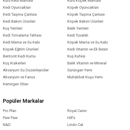
Kuru Kedi Maması
Kuru Köpek Maması
Kedi Oyuncakları
Köpek Oyuncakları
Kedi Taşıma Çantası
Köpek Taşıma Çantası
Kedi Bakım Ürünleri
Köpek Bakım Ürünleri
Kuş Yemleri
Balık Yemleri
Kedi Tırmalama Tahtası
Kedi Tuvaleti
Kedi Mama ve Su Kabı
Köpek Mama ve Su Kabı
Köpek Eğitim Ürünleri
Kedi Vitamin ve Ek Besin
Bentonit Kedi Kumu
Kuş Kafesi
Kuş Krakerleri
Balık Vitamin ve Mineral
Akvaryum Su Düzenleyiciler
Sürüngen Yemi
Akvaryum ve Fanus
Muhabbet Kuşu Yemi
Kemirgen Otları
Popüler Markalar
Pro Plan
Royal Canin
Paw Paw
Hill's
N&D
Lindo Cat