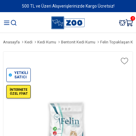
500 TL ve Üzeri Alışverişlerinizde Kargo Ücretsiz!
0
Anasayfa
Kedi
Kedi Kumu
Bentonit Kedi Kumu
Felin Topaklaşan Ked
YETKİLİ
SATICI
İNTERNETE
ÖZEL FİYAT