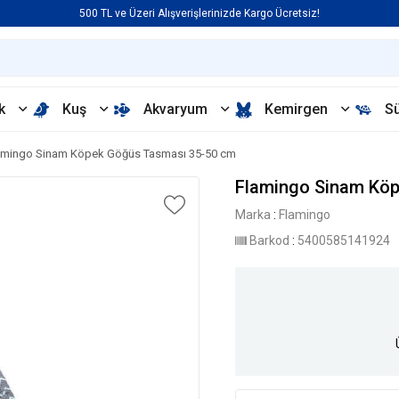
500 TL ve Üzeri Alışverişlerinizde Kargo Ücretsiz!
k
Kuş
Akvaryum
Kemirgen
S
amingo Sinam Köpek Göğüs Tasması 35-50 cm
Flamingo Sinam Kö
Marka
:
Flamingo
Barkod
:
5400585141924