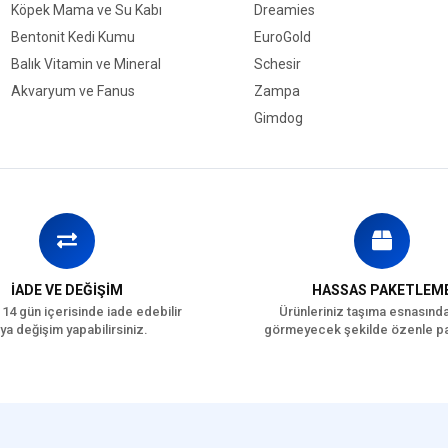
Köpek Mama ve Su Kabı
Dreamies
Bentonit Kedi Kumu
EuroGold
Balık Vitamin ve Mineral
Schesir
Akvaryum ve Fanus
Zampa
Gimdog
İADE VE DEĞİŞİM
HASSAS PAKETLEM
 14 gün içerisinde iade edebilir
Ürünleriniz taşıma esnasınd
ya değişim yapabilirsiniz.
görmeyecek şekilde özenle pa