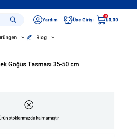
0
Yardım
Üye Girişi
₺0,00
ürüngen
Blog
pek Göğüs Tasması 35-50 cm
Ürün stoklarımızda kalmamıştır.