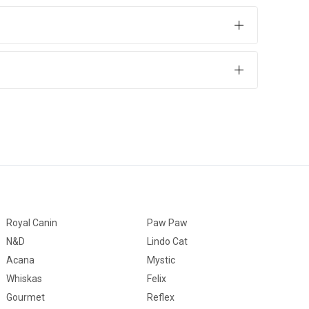
inizin kemik ve kas sisteminin zarar görmesini önler.
Royal Canin
Paw Paw
N&D
Lindo Cat
Acana
Mystic
Whiskas
Felix
Gourmet
Reflex