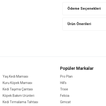
Yaralanmayı Önler
Ödeme Seçenekleri
Özel tasarımı sayesinde köpeğ
Ürün Önerileri
Popüler Markalar
Yaş Kedi Maması
Pro Plan
Kuru Köpek Maması
Hill's
Kedi Taşıma Çantası
Trixie
Köpek Bakım Ürünleri
Felicia
Kedi Tırmalama Tahtası
Gimcat