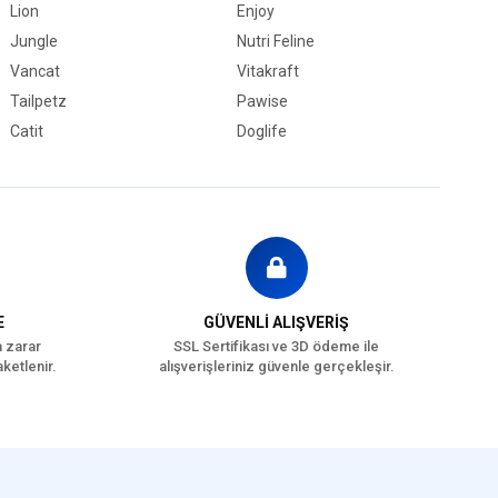
Lion
Enjoy
Jungle
Nutri Feline
Vancat
Vitakraft
Tailpetz
Pawise
Catit
Doglife
E
GÜVENLİ ALIŞVERİŞ
a zarar
SSL Sertifikası ve 3D ödeme ile
ketlenir.
alışverişleriniz güvenle gerçekleşir.