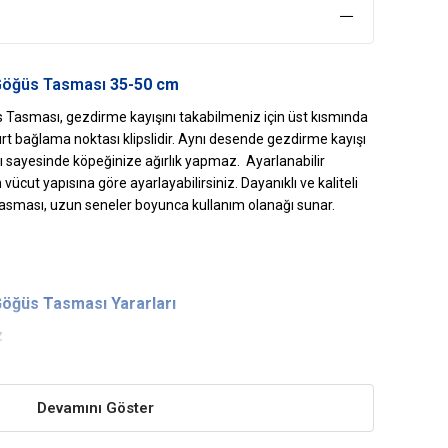
Göğüs Tasması
35-50 cm
asması, gezdirme kayışını takabilmeniz için üst kısmında
rt bağlama noktası klipslidir. Aynı desende gezdirme kayışı
ı sayesinde köpeğinize ağırlık yapmaz. Ayarlanabilir
vücut yapısına göre ayarlayabilirsiniz. Dayanıklı ve kaliteli
sması, uzun seneler boyunca kullanım olanağı sunar.
öğüs Tasması Yararları
z
mi alır ve onun rahatça hareket etmesine izin verir.
Devamını Göster
e göğsüne dağıtır.