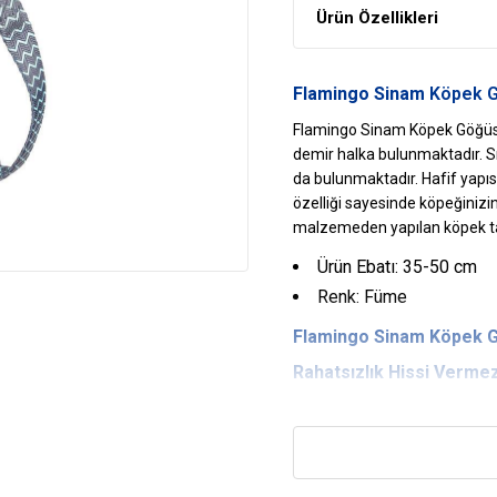
Ürün Özellikleri
Flamingo Sinam
Köpek 
Flamingo Sinam Köpek Göğüs T
demir halka bulunmaktadır. Sı
da bulunmaktadır. Hafif yapıs
özelliği sayesinde köpeğinizin 
malzemeden yapılan köpek ta
Ürün Ebatı: 35-50 cm
Renk: Füme
Flamingo
Sinam Köpek G
Rahatsızlık Hissi Verme
Köpeğinizin boynundaki gerili
Vücuda Zarar Vermez
Gerilimi, köpeğinizin sırtına v