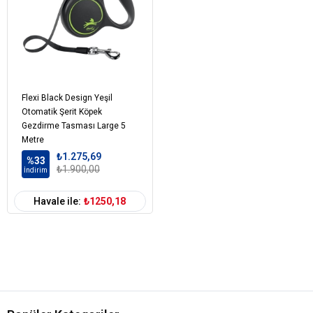
Flexi Black Design Yeşil
Otomatik Şerit Köpek
Gezdirme Tasması Large 5
Metre
₺1.275,69
%33
₺1.900,00
İndirim
Havale ile:
₺1250,18