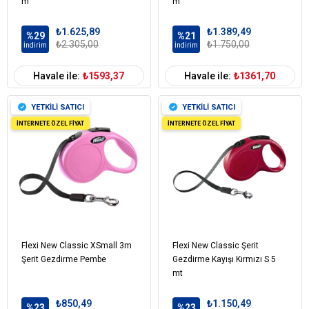
m
m
₺1.625,89
₺1.389,49
%29
%21
₺2.305,00
₺1.750,00
İndirim
İndirim
Havale ile:
₺1593,37
Havale ile:
₺1361,70
YETKİLİ SATICI
YETKİLİ SATICI
İNTERNETE ÖZEL FİYAT
İNTERNETE ÖZEL FİYAT
Flexi New Classic XSmall 3m
Flexi New Classic Şerit
Şerit Gezdirme Pembe
Gezdirme Kayışı Kırmızı S 5
mt
₺850,49
₺1.150,49
%23
%23