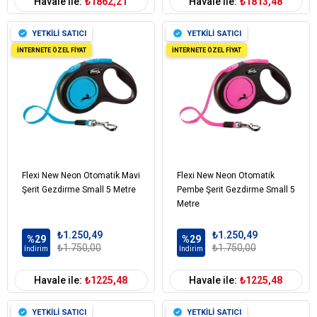
Havale ile:
₺1862,21
Havale ile:
₺1813,48
YETKİLİ SATICI
YETKİLİ SATICI
İNTERNETE ÖZEL FİYAT
İNTERNETE ÖZEL FİYAT
Flexi New Neon Otomatik Mavi
Flexi New Neon Otomatik
Şerit Gezdirme Small 5 Metre
Pembe Şerit Gezdirme Small 5
Metre
₺1.250,49
₺1.250,49
%29
%29
₺1.750,00
₺1.750,00
İndirim
İndirim
Havale ile:
₺1225,48
Havale ile:
₺1225,48
YETKİLİ SATICI
YETKİLİ SATICI