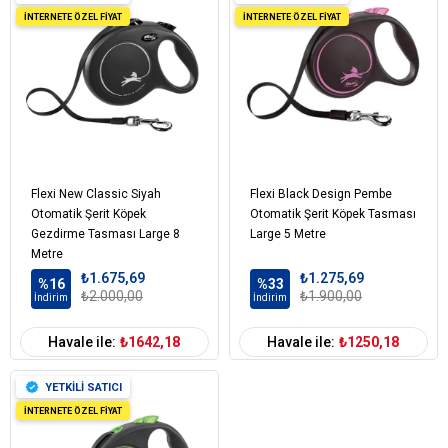
İNTERNETE ÖZEL FİYAT
İNTERNETE ÖZEL FİYAT
Flexi New Classic Siyah
Flexi Black Design Pembe
Otomatik Şerit Köpek
Otomatik Şerit Köpek Tasması
Gezdirme Tasması Large 8
Large 5 Metre
Metre
₺1.675,69
₺1.275,69
%16
%33
₺2.000,00
₺1.900,00
İndirim
İndirim
Havale ile:
₺1642,18
Havale ile:
₺1250,18
YETKİLİ SATICI
İNTERNETE ÖZEL FİYAT