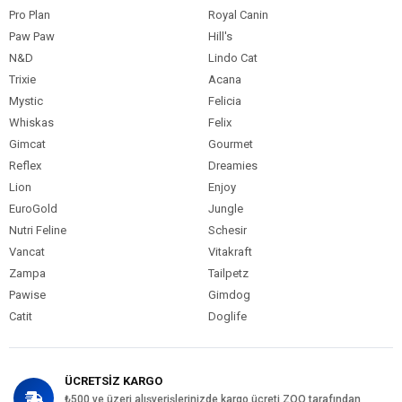
Pro Plan
Royal Canin
Paw Paw
Hill's
N&D
Lindo Cat
Trixie
Acana
Mystic
Felicia
Whiskas
Felix
Gimcat
Gourmet
Reflex
Dreamies
Lion
Enjoy
EuroGold
Jungle
Nutri Feline
Schesir
Vancat
Vitakraft
Zampa
Tailpetz
Pawise
Gimdog
Catit
Doglife
ÜCRETSİZ KARGO
₺500 ve üzeri alışverişlerinizde kargo ücreti ZOO tarafından