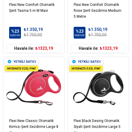
Flexi New Comfort Otomatik
Flexi New Comfort Otomatik
Şerit Tasma 5 m M Mavi
Rose Şerit Gezdirme Medium
5 Metre
₺1.350,19
₺1.350,19
%23
%23
₺1.750,00
₺1.750,00
İndirim
İndirim
Havale ile:
₺1323,19
Havale ile:
₺1323,19
YETKİLİ SATICI
YETKİLİ SATICI
İNTERNETE ÖZEL FİYAT
İNTERNETE ÖZEL FİYAT
Flexi New Classic Otomatik
Flexi Black Desing Otomatik
Kırmızı Şerit Gezdirme Large 8
Siyah Şerit Gezdirme Large 5