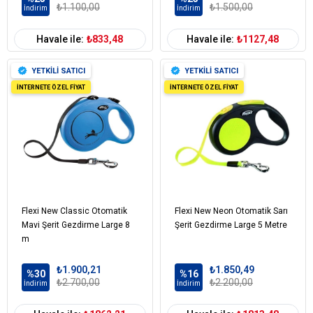
₺1.100,00
₺1.500,00
İndirim
İndirim
Havale ile:
₺833,48
Havale ile:
₺1127,48
YETKİLİ SATICI
YETKİLİ SATICI
İNTERNETE ÖZEL FİYAT
İNTERNETE ÖZEL FİYAT
Flexi New Classic Otomatik
Flexi New Neon Otomatik Sarı
Mavi Şerit Gezdirme Large 8
Şerit Gezdirme Large 5 Metre
m
₺1.900,21
₺1.850,49
%30
%16
₺2.700,00
₺2.200,00
İndirim
İndirim