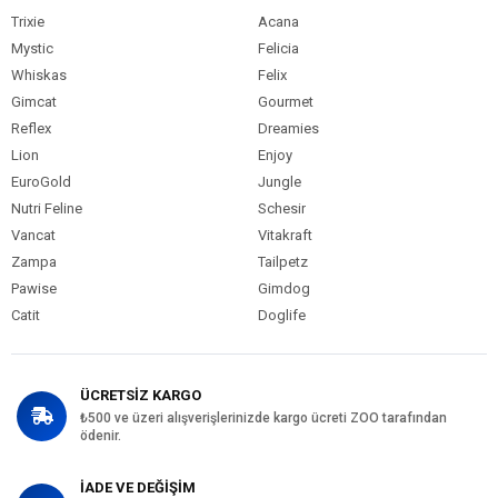
Trixie
Acana
Mystic
Felicia
Whiskas
Felix
Gimcat
Gourmet
Reflex
Dreamies
Lion
Enjoy
EuroGold
Jungle
Nutri Feline
Schesir
Vancat
Vitakraft
Zampa
Tailpetz
Pawise
Gimdog
Catit
Doglife
ÜCRETSİZ KARGO
₺500 ve üzeri alışverişlerinizde kargo ücreti ZOO tarafından
ödenir.
İADE VE DEĞİŞİM