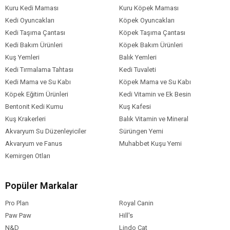
Kuru Kedi Maması
Kuru Köpek Maması
D3 Vitamini: 200 IU
Kedi Oyuncakları
Köpek Oyuncakları
E Vitamini: 20 mg
Kedi Taşıma Çantası
Köpek Taşıma Çantası
Çinko sülfat monohidrat: 15 mg
Kedi Bakım Ürünleri
Köpek Bakım Ürünleri
Manganez sülfat monohidrat: 3 mg
Kuş Yemleri
Balık Yemleri
Kalsiyum iyodat anhidrat: 0.75 mg
Kedi Tırmalama Tahtası
Kedi Tuvaleti
Analitik Bileşenler
Kedi Mama ve Su Kabı
Köpek Mama ve Su Kabı
Köpek Eğitim Ürünleri
Kedi Vitamin ve Ek Besin
Protein: %8.5
Bentonit Kedi Kumu
Kuş Kafesi
Yağ: %5.5
Kuş Krakerleri
Balık Vitamin ve Mineral
Kül: %2.5
Akvaryum Su Düzenleyiciler
Sürüngen Yemi
Lif: %0.4
Akvaryum ve Fanus
Muhabbet Kuşu Yemi
Nem: %81
Kemirgen Otları
Popüler Markalar
Pro Plan
Royal Canin
Paw Paw
Hill's
N&D
Lindo Cat