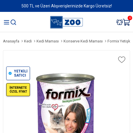
500 TL ve Üzeri Alışverişlerinizde Kargo Ücretsiz!
0
Anasayfa
Kedi
Kedi Maması
Konserve Kedi Maması
Formix Yetişkin 
YETKİLİ
SATICI
İNTERNETE
ÖZEL FİYAT