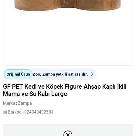
Orijinal Ürün
Zoo, Zampa yetkili satıcısıdır.
GF PET Kedi ve Köpek Figure Ahşap Kaplı İkili
Mama ve Su Kabı Large
Marka
:
Zampa
Barkod
:
824348492583