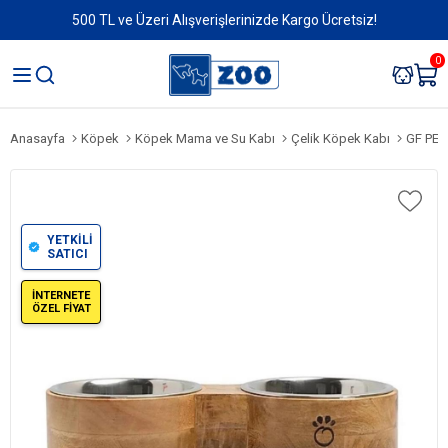
500 TL ve Üzeri Alışverişlerinizde Kargo Ücretsiz!
0
Anasayfa
Köpek
Köpek Mama ve Su Kabı
Çelik Köpek Kabı
GF PET K
YETKİLİ
SATICI
İNTERNETE
ÖZEL FİYAT