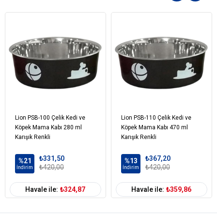
Lion PSB-100 Çelik Kedi ve
Lion PSB-110 Çelik Kedi ve
Köpek Mama Kabı 280 ml
Köpek Mama Kabı 470 ml
Karışık Renkli
Karışık Renkli
₺331,50
₺367,20
%21
%13
₺420,00
₺420,00
İndirim
İndirim
Havale ile:
₺324,87
Havale ile:
₺359,86