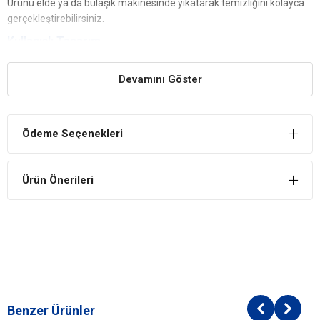
Ürünü elde ya da bulaşık makinesinde yıkatarak temizliğini kolayca
gerçekleştirebilirsiniz.
Kullanışlı Tasarım
Mama ve su kabı son derece kullanışlıdır. Geniş haznesi ile mama
Devamını Göster
ve su muhafazasını en iyi şekilde gerçekleştirir.
Modern ve Hoş Tasarım
Tüm dekor stillerine uyum sağlayan bir tasarıma sahiptir. Egzotik ve
Ödeme Seçenekleri
dayanıklı mango ağacından imal edilmiştir.
Güvenli
Ürün Önerileri
Ürün, kedi ve köpekler için özel olarak üretilmiştir. Evcil hayvanların
sağlığını riske atmaz.
Uzun Ömürlü
Mama ve su kabı kaliteli ve dayanıklı malzemelerden yapılmıştır.
Uzun ömürlü kullanım deneyimi sunar.
Benzer Ürünler