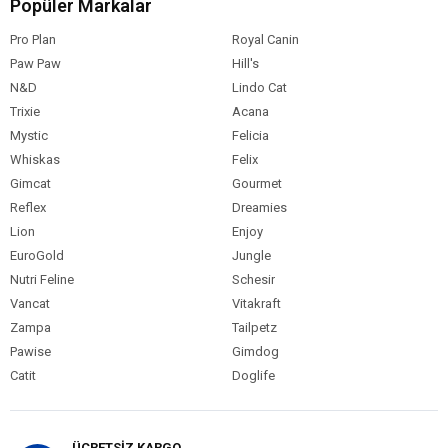
Popüler Markalar
Pro Plan
Royal Canin
Paw Paw
Hill's
N&D
Lindo Cat
Trixie
Acana
Mystic
Felicia
Whiskas
Felix
Gimcat
Gourmet
Reflex
Dreamies
Lion
Enjoy
EuroGold
Jungle
Nutri Feline
Schesir
Vancat
Vitakraft
Zampa
Tailpetz
Pawise
Gimdog
Catit
Doglife
ÜCRETSİZ KARGO