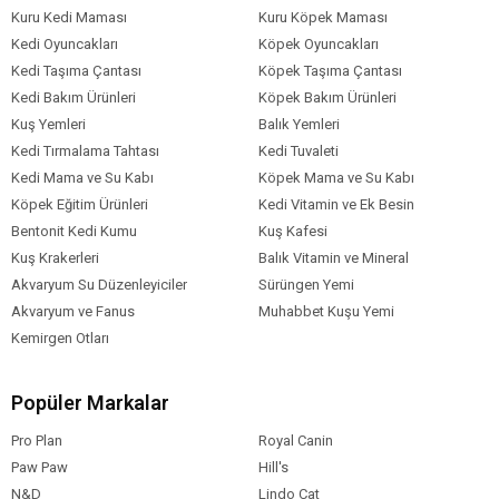
Kuru Kedi Maması
Kuru Köpek Maması
Kedi Oyuncakları
Köpek Oyuncakları
Kedi Taşıma Çantası
Köpek Taşıma Çantası
Kedi Bakım Ürünleri
Köpek Bakım Ürünleri
Kuş Yemleri
Balık Yemleri
Kedi Tırmalama Tahtası
Kedi Tuvaleti
Kedi Mama ve Su Kabı
Köpek Mama ve Su Kabı
Köpek Eğitim Ürünleri
Kedi Vitamin ve Ek Besin
Bentonit Kedi Kumu
Kuş Kafesi
Kuş Krakerleri
Balık Vitamin ve Mineral
Akvaryum Su Düzenleyiciler
Sürüngen Yemi
Akvaryum ve Fanus
Muhabbet Kuşu Yemi
Kemirgen Otları
Popüler Markalar
Pro Plan
Royal Canin
Paw Paw
Hill's
N&D
Lindo Cat