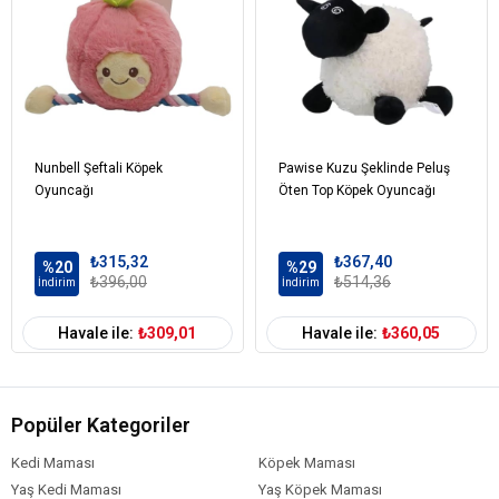
Nunbell Şeftali Köpek
Pawise Kuzu Şeklinde Peluş
Oyuncağı
Öten Top Köpek Oyuncağı
₺315,32
₺367,40
%20
%29
₺396,00
₺514,36
İndirim
İndirim
Havale ile:
₺309,01
Havale ile:
₺360,05
Popüler Kategoriler
Kedi Maması
Köpek Maması
Yaş Kedi Maması
Yaş Köpek Maması