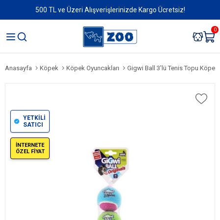
500 TL ve Üzeri Alışverişlerinizde Kargo Ücretsiz!
0
Anasayfa
Köpek
Köpek Oyuncakları
Gigwi Ball 3'lü Tenis Topu Köpek
YETKİLİ
SATICI
İNTERNETE
ÖZEL FİYAT