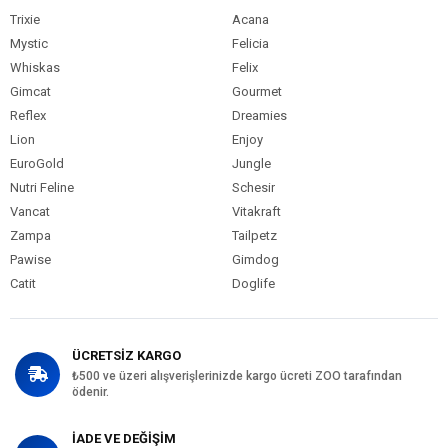
Trixie
Acana
Mystic
Felicia
Whiskas
Felix
Gimcat
Gourmet
Reflex
Dreamies
Lion
Enjoy
EuroGold
Jungle
Nutri Feline
Schesir
Vancat
Vitakraft
Zampa
Tailpetz
Pawise
Gimdog
Catit
Doglife
ÜCRETSİZ KARGO
₺500 ve üzeri alışverişlerinizde kargo ücreti ZOO tarafından
ödenir.
İADE VE DEĞİŞİM