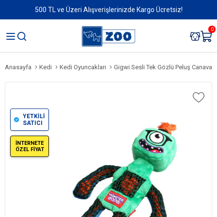
500 TL ve Üzeri Alışverişlerinizde Kargo Ücretsiz!
0
Anasayfa
Kedi
Kedi Oyuncakları
Gigwi Sesli Tek Gözlü Peluş Canavar
YETKİLİ
SATICI
İNTERNETE
ÖZEL FİYAT