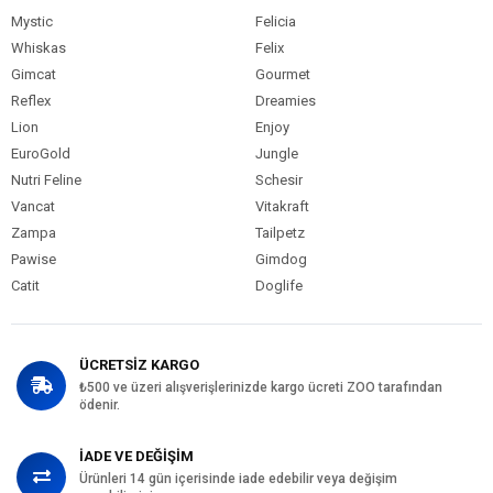
Mystic
Felicia
Whiskas
Felix
Gimcat
Gourmet
Reflex
Dreamies
Lion
Enjoy
EuroGold
Jungle
Nutri Feline
Schesir
Vancat
Vitakraft
Zampa
Tailpetz
Pawise
Gimdog
Catit
Doglife
ÜCRETSİZ KARGO
₺500 ve üzeri alışverişlerinizde kargo ücreti ZOO tarafından
ödenir.
İADE VE DEĞİŞİM
Ürünleri 14 gün içerisinde iade edebilir veya değişim