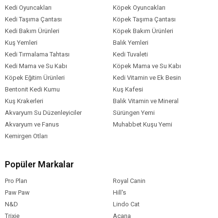
Kedi Oyuncakları
Köpek Oyuncakları
Kedi Taşıma Çantası
Köpek Taşıma Çantası
Kedi Bakım Ürünleri
Köpek Bakım Ürünleri
Kuş Yemleri
Balık Yemleri
Kedi Tırmalama Tahtası
Kedi Tuvaleti
Kedi Mama ve Su Kabı
Köpek Mama ve Su Kabı
Köpek Eğitim Ürünleri
Kedi Vitamin ve Ek Besin
Bentonit Kedi Kumu
Kuş Kafesi
Kuş Krakerleri
Balık Vitamin ve Mineral
Akvaryum Su Düzenleyiciler
Sürüngen Yemi
Akvaryum ve Fanus
Muhabbet Kuşu Yemi
Kemirgen Otları
Popüler Markalar
Pro Plan
Royal Canin
Paw Paw
Hill's
N&D
Lindo Cat
Trixie
Acana