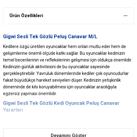
Ürün Özellikleri
Gigwi Sesli Tek Gözlü Peluş Canavar M/L
Kedilere özgü üretilen oyuncaklar hem onları mutlu eder hem de
gelişimlerine önemli ölçüde katkı sağlar. Bu oyuncaklar kedinizin
temel becerilerinin ve reflekslerinin gelişmesi için oldukça önemlidir.
Kedinizin günlük aktivitesini de bu oyuncaklar sayesinde
gerçekleştirebilir. Yavruluk dönemlerinde kediler çok oyuncudurlar
fakat büyüdükçe hareket seviyeleri düşer. Kedinizin yetişkinlik
döneminde de kilo koruyabilmesi için oyuncaklar aracılığıyla
egzersiz yapması önemlidir.
Gigwi
Sesli Tek Gözlü
Kedi Oyuncak
Peluş Canavar
Yararları
Gelişimlerine Katkı
Kedilerin özellikle yavruluk döneminden itibaren oyun oynamaları
Devamını Göster
onların gelişimine ve becerilerine önemli ölçüde bir katkı