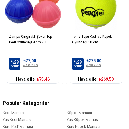
Zampa Çıngıraklı Şeker Top
Tenis Topu Kedi ve Köpek
Kedi Oyuncağı 4 cm 4'lü
Oyuncağı 10 cm
₺77,00
₺275,00
%29
%29
₺107,80
₺385,00
İndirim
İndirim
Havale ile:
₺75,46
Havale ile:
₺269,50
Popüler Kategoriler
Kedi Maması
Köpek Maması
Yaş Kedi Maması
Yaş Köpek Maması
Kuru Kedi Maması
Kuru Köpek Maması