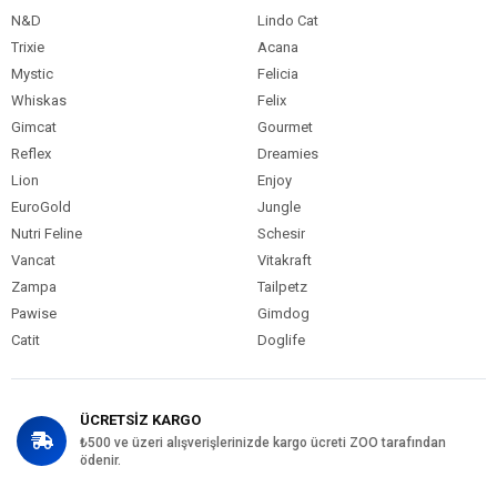
N&D
Lindo Cat
Trixie
Acana
Mystic
Felicia
Whiskas
Felix
Gimcat
Gourmet
Reflex
Dreamies
Lion
Enjoy
EuroGold
Jungle
Nutri Feline
Schesir
Vancat
Vitakraft
Zampa
Tailpetz
Pawise
Gimdog
Catit
Doglife
ÜCRETSİZ KARGO
₺500 ve üzeri alışverişlerinizde kargo ücreti ZOO tarafından
ödenir.