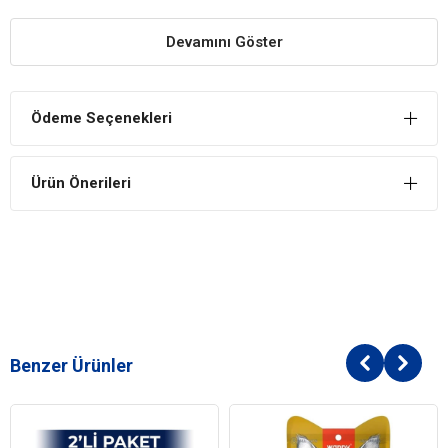
Kedilerin Dayanamayacağı Özel İçerik
Kedilerin karşı koyamayacağı catnip içeriği ile çekici koku
Devamını Göster
yayar ve kedilerin keyifli ödül tüketimine destek olur.
Eğitimleri Destekler
Ödeme Seçenekleri
Kediniz ile sağlıklı ilişki geliştirmeniz yardımcı olacak kedi
ödülü aynı zamanda keyifli eğitimlere de yardımcıdır.
İÇİNDEKİLER
Ürün Önerileri
BİLEŞİM
Süt ve Süt Türevleri
Katı ve Sıvı Yağlar
Maya
Bitkisel Kökenli Türevler (Kuru Nane)
Mineraller
Benzer Ürünler
Kedi Yaş Aralığı
Yetişkin (1-7 Yaş)
Kedi Maması
Ödül Maması
Formu