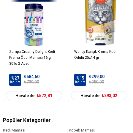
Kedi Maması
Tahılsız
Tahıl Oranı
Kedi Özel
Damak Tatlarına Uygun
Gereksinim
Kedi Maması
0-100 gr
Paket Boyutu
Kedi Irk Özelliği
Tümüne Uygun
Zampa Creamy Delight Kedi
Wanpy Karışık Krema Kedi
Krema Ödül Maması 16 gr
Ödülü 25x14 gr
30'lu 2 Adet
₺584,50
₺299,00
%27
%15
₺799,00
₺350,00
İndirim
İndirim
Havale ile:
₺572,81
Havale ile:
₺293,02
Popüler Kategoriler
Kedi Maması
Köpek Maması