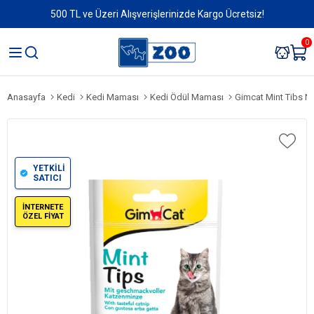
500 TL ve Üzeri Alışverişlerinizde Kargo Ücretsiz!
0
Anasayfa
Kedi
Kedi Maması
Kedi Ödül Maması
Gimcat Mint Tibs Na
YETKİLİ
SATICI
İNTERNETE
ÖZEL FİYAT