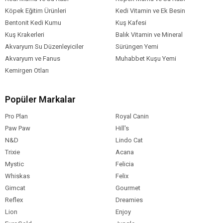
Köpek Eğitim Ürünleri
Kedi Vitamin ve Ek Besin
Bentonit Kedi Kumu
Kuş Kafesi
Kuş Krakerleri
Balık Vitamin ve Mineral
Akvaryum Su Düzenleyiciler
Sürüngen Yemi
Akvaryum ve Fanus
Muhabbet Kuşu Yemi
Kemirgen Otları
Popüler Markalar
Pro Plan
Royal Canin
Paw Paw
Hill's
N&D
Lindo Cat
Trixie
Acana
Mystic
Felicia
Whiskas
Felix
Gimcat
Gourmet
Reflex
Dreamies
Lion
Enjoy