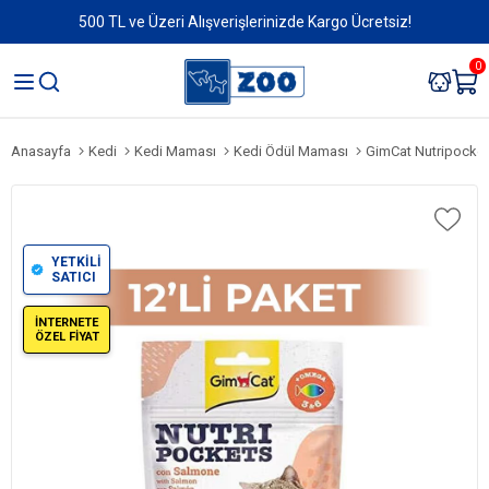
500 TL ve Üzeri Alışverişlerinizde Kargo Ücretsiz!
0
Anasayfa
Kedi
Kedi Maması
Kedi Ödül Maması
GimCat Nutripockets Somo
YETKİLİ
SATICI
İNTERNETE
ÖZEL FİYAT