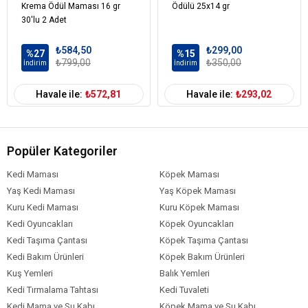
Krema Ödül Maması 16 gr
Ödülü 25x14 gr
30'lu 2 Adet
₺584,50
₺299,00
%27
%15
₺799,00
₺350,00
İndirim
İndirim
Havale ile:
₺572,81
Havale ile:
₺293,02
Popüler Kategoriler
Kedi Maması
Köpek Maması
Yaş Kedi Maması
Yaş Köpek Maması
Kuru Kedi Maması
Kuru Köpek Maması
Kedi Oyuncakları
Köpek Oyuncakları
Kedi Taşıma Çantası
Köpek Taşıma Çantası
Kedi Bakım Ürünleri
Köpek Bakım Ürünleri
Kuş Yemleri
Balık Yemleri
Kedi Tırmalama Tahtası
Kedi Tuvaleti
Kedi Mama ve Su Kabı
Köpek Mama ve Su Kabı