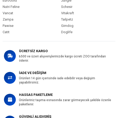
EuroGold
Jungle
Nutri Feline
Schesir
Vancat
Vitakraft
Zampa
Tailpetz
Pawise
Gimdog
Catit
Doglife
ÜCRETSİZ KARGO
₺500 ve üzeri alışverişlerinizde kargo ücreti ZOO tarafından
ödenir.
İADE VE DEĞİŞİM
Ürünleri 14 gün içerisinde iade edebilir veya değişim
yapabilirsiniz.
HASSAS PAKETLEME
Ürünleriniz taşıma esnasında zarar görmeyecek şekilde özenle
paketlenir.
GÜVENLİ ALIŞVERİŞ