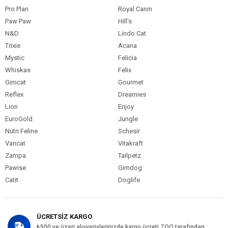
Pro Plan
Royal Canin
Paw Paw
Hill's
N&D
Lindo Cat
Trixie
Acana
Mystic
Felicia
Whiskas
Felix
Gimcat
Gourmet
Reflex
Dreamies
Lion
Enjoy
EuroGold
Jungle
Nutri Feline
Schesir
Vancat
Vitakraft
Zampa
Tailpetz
Pawise
Gimdog
Catit
Doglife
ÜCRETSİZ KARGO
₺500 ve üzeri alışverişlerinizde kargo ücreti ZOO tarafından