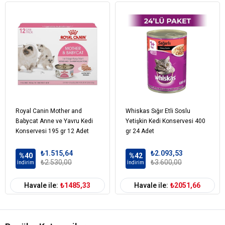
Royal Canin Mother and
Whiskas Sığır Etli Soslu
Babycat Anne ve Yavru Kedi
Yetişkin Kedi Konservesi 400
Konservesi 195 gr 12 Adet
gr 24 Adet
₺1.515,64
₺2.093,53
%40
%42
₺2.530,00
₺3.600,00
İndirim
İndirim
Havale ile:
₺1485,33
Havale ile:
₺2051,66