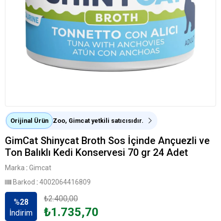
Orijinal Ürün
Zoo, Gimcat yetkili satıcısıdır.
GimCat Shinycat Broth Sos İçinde Ançuezli ve
Ton Balıklı Kedi Konservesi 70 gr 24 Adet
Marka
:
Gimcat
Barkod
:
4002064416809
₺2.400,00
%
28
₺1.735,70
İndirim