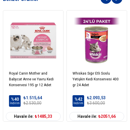
Royal Canin Mother and
Whiskas Sığır Etli Soslu
Babycat Anne ve Yavru Kedi
Yetişkin Kedi Konservesi 400
Konservesi 195 gr 12 Adet
gr 24 Adet
₺1.515,64
₺2.093,53
%40
%42
₺2.530,00
₺3.600,00
İndirim
İndirim
Havale ile:
₺1485,33
Havale ile:
₺2051,66