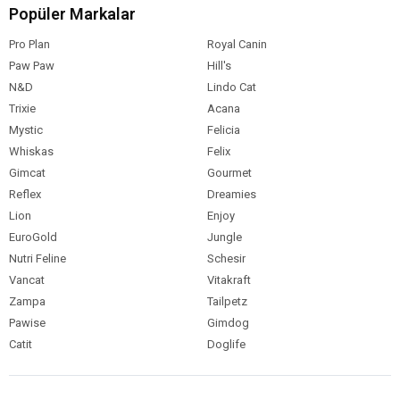
Popüler Markalar
Pro Plan
Royal Canin
Paw Paw
Hill's
N&D
Lindo Cat
Trixie
Acana
Mystic
Felicia
Whiskas
Felix
Gimcat
Gourmet
Reflex
Dreamies
Lion
Enjoy
EuroGold
Jungle
Nutri Feline
Schesir
Vancat
Vitakraft
Zampa
Tailpetz
Pawise
Gimdog
Catit
Doglife